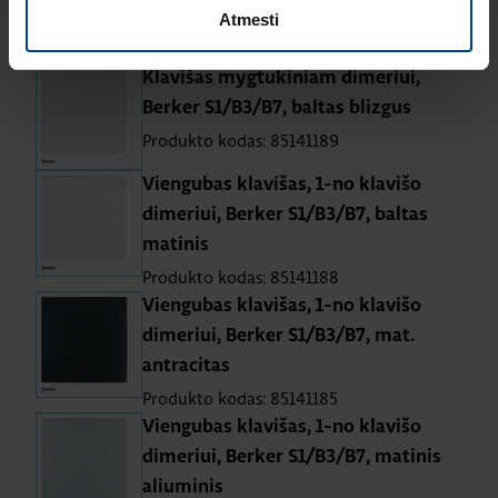
Atmesti
mygtukiniams dimeriams
Klavišas mygtukiniam dimeriui,
Berker S1/B3/B7, baltas blizgus
Produkto kodas: 85141189
Viengubas klavišas, 1-no klavišo
dimeriui, Berker S1/B3/B7, baltas
matinis
Produkto kodas: 85141188
Viengubas klavišas, 1-no klavišo
dimeriui, Berker S1/B3/B7, mat.
antracitas
Produkto kodas: 85141185
Viengubas klavišas, 1-no klavišo
dimeriui, Berker S1/B3/B7, matinis
aliuminis