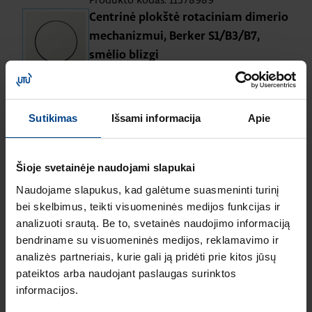
Centrinė plokštė rotaciniam dimerio
mechanizmui, Berker S1/B3/B7,
smėlio blizgi
Produkto kodas: 11378982
Centrinė plokštė su rėm.rotaciniam
dimeriui, Berker S1/B3/B7, balta
Sutikimas
Išsami informacija
Apie
blizgi
Produkto kodas: 11308989
Šioje svetainėje naudojami slapukai
Naudojame slapukus, kad galėtume suasmeninti turinį
bei skelbimus, teikti visuomeninės medijos funkcijas ir
analizuoti srautą. Be to, svetainės naudojimo informaciją
Vieno klavišo universalūs
bendriname su visuomeninės medijos, reklamavimo ir
analizės partneriais, kurie gali ją pridėti prie kitos jūsų
klavišiniai mygtukiniai
pateiktos arba naudojant paslaugas surinktos
informacijos.
dimeriai