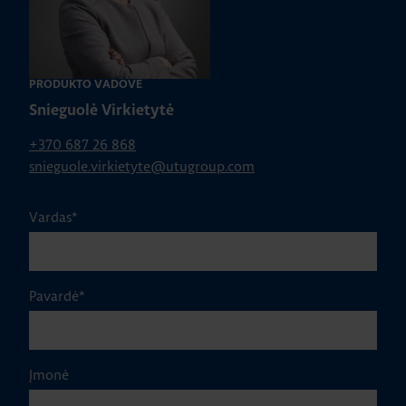
PRODUKTO VADOVĖ
Snieguolė Virkietytė
+370 687 26 868
snieguole.virkietyte@utugroup.com
Vardas
*
Pavardė
*
Įmonė