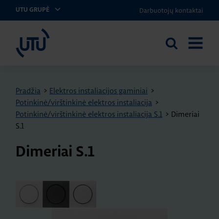
Darbuotojų kontaktai
UTU GRUPĖ
UTU Lithuania
Ieškoti
ATIDARY
svetainėje
MENIU
Pradžia
>
Elektros instaliacijos gaminiai
>
Potinkinė/virštinkinė elektros instaliacija
>
Potinkinė/virštinkinė elektros instaliacija S.1
>
Dimeriai
S.1
Dimeriai S.1