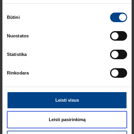
Universalus klavišinis mygtukinis
Sutikimo
dimeris, 1 klavišo, Berker
Būtini
pasirinkimas
Produkto kodas: 85421200
Nuostatos
Statistika
Mygtukiniai dimeriai
Rinkodara
Mygtukinis dimeris, KNX Radio
Berker
Produkto kodas: 85421100
Leisti visus
Leisti pasirinkimą
Viengubi klavišai