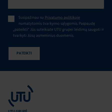
Susipažinau su
Privatumo politikoje
numatytomis tvarkymo sąlygomis.
Paspaudę
„pateikti" Jūs suteikiate UTU grupei leidimą saugoti ir
tvarkyti Jūsų asmeninius duomenis.
UTU GRUPĖ