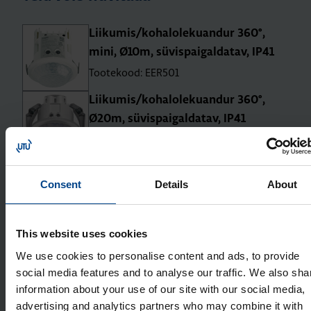
Lii­ku­mis/kohal­ole­ku­an­dur 360°,
mini, Ø10m, süvis­pai­gal­da­tav, IP41
Tootekood: EER501
Lii­ku­mis/kohal­ole­ku­an­dur 360°,
Ø20m, süvis­pai­gal­da­tav, IP41
Tootekood: EER503
Lii­ku­mis/kohal­ole­ku­an­dur 360°,
Consent
Details
About
Ø20m, pind­pai­gal­da­tav, IP41
Tootekood: EER513
This website uses cookies
Kori­dori lii­ku­mis­an­dur 360°, 5x30m,
süvis­pai­gal­da­tav, IP41
We use cookies to personalise content and ads, to provide
Tootekood: EER505
social media features and to analyse our traffic. We also sha
information about your use of our site with our social media,
Kori­dori lii­ku­mis­an­dur 360°, 5x30m,
advertising and analytics partners who may combine it with