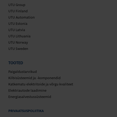
UTU Group
UTU Finland
UTU Automation
UTU Estonia
UTU Latvia
UTU Lithuania
UTU Norway
UTU Sweden
TOOTED
Paigaldustarvikud
Kilbisüsteemid ja -komponendid
Katkematu elektritoide ja võrgu kvaliteet
Elektriautode laadimine
Energiasalvestussüsteemid
PRIVAATSUSPOLIITIKA