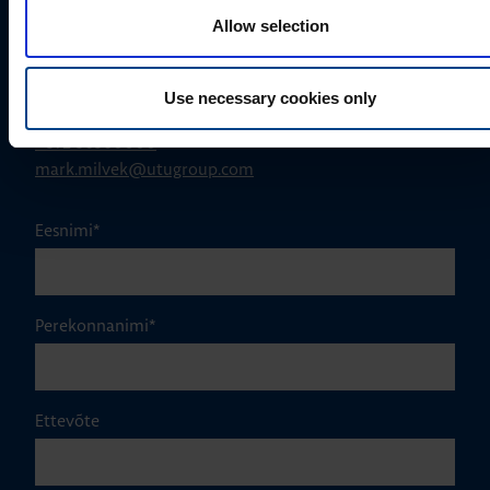
Allow selection
MÜÜGIJUHT
Use necessary cookies only
Mark Milvek
+372 56560000
mark.milvek@utugroup.com
Eesnimi
*
Perekonnanimi
*
Ettevõte