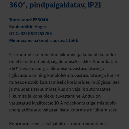
360°, pindpaigaldatav, IP21
Tootekood: EE804A
Kaubamärk: Hager
GTIN: 3250612258765
Minimaalne pakendi suurus: 1 tükk
Siseruumidesse mõeldud liikumis- ja kohalolekuandur
on ette nähtud pindpaigaldamiseks lakke. Andur katab
360° tuvastusnurga, liikumise tuvastusulatusega
ligikaudu 6 m ning kohaloleku tuvastusulatusega kuni 4
m. Seade sobib kasutamiseks koridorides, müügisaalides
ja muudes siseruumides, kus on vajalik automaatne
liikumise ja kohaloleku tuvastamine. Andur on
varustatud kvaliteetse 10 A releekontaktiga, mis sobib
energiatõhusate valgusallikate koormuste lülitamiseks.
Koormuse sisse- ja väljalülitus toimub siinuslaine