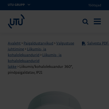
Töötajad
UTU GRUPP
UTU Eesti
Otsi
AVA
saidilt
MENÜÜ
Avaleht
>
Paigaldustarvikud
>
Valgustuse
Salvesta PDF-
juhtimine
>
Liikumis- ja
kohalolekuandurid
>
Liikumis- ja
kohalolekuandurid
lakke
>
Liikumis/kohalolekuandur 360°,
pindpaigaldatav, IP21