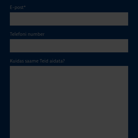
E-post
*
Telefoni number
Kuidas saame Teid aidata?