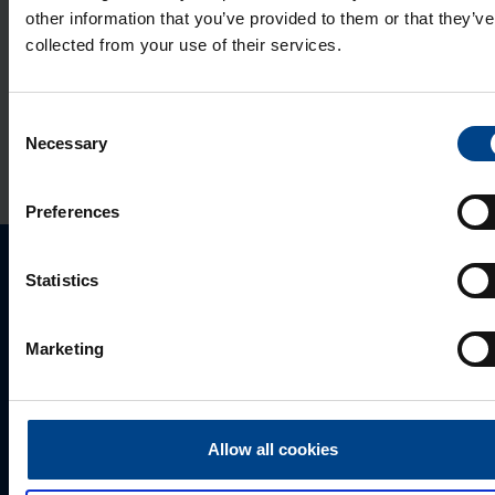
pind­pai­gal­da­tav, IP41
other information that you’ve provided to them or that they’ve
Tootekood: EER515
collected from your use of their services.
Lii­ku­mis­an­dur kõr­ge­tele lage­dele
360°, pind­pai­gal­da­tav, IP41
Consent
Necessary
Selection
Tootekood: EER518
Preferences
Statistics
Palun võtke meiega ühendust
Marketing
Allow all cookies