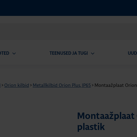
OTED
TEENUSED JA TUGI
UUD
Ava
Ava
alammenüü
alammenüü
d
>
Orion kilbid
>
Metallkilbid Orion Plus, IP65
>
Montaažplaat Orion
Montaažplaat
plastik