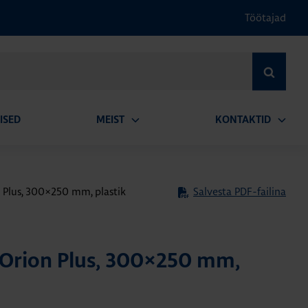
Töötajad
OTSI
ISED
MEIST
KONTAKTID
Ava
Ava
alammenüü
alamm
 Plus, 300×250 mm, plastik
Salvesta PDF-failina
 Orion Plus, 300×250 mm,