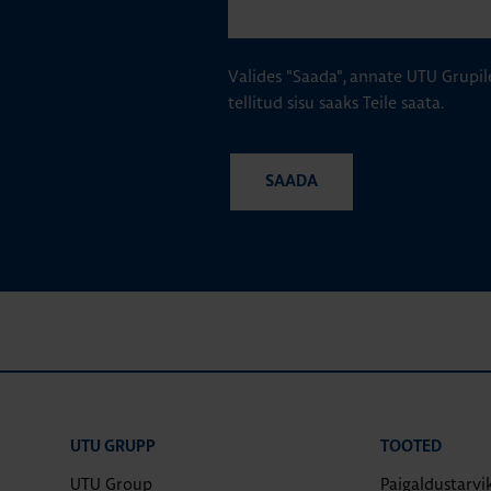
Valides "Saada", annate UTU Grupil
tellitud sisu saaks Teile saata.
UTU GRUPP
TOOTED
UTU Group
Paigaldustarvi