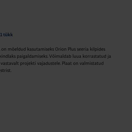
 1 tükk
n mõeldud kasutamiseks Orion Plus seeria kilpides
ndlaks paigaldamiseks. Võimaldab luua korrastatud ja
 vastavalt projekti vajadustele. Plaat on valmistatud
trist.