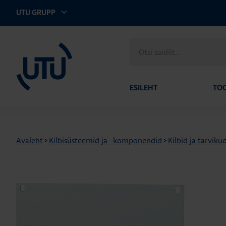
UTU GRUPP
UTU Eesti
Otsi
saidilt
ESILEHT
TO
Avaleht
>
Kilbisüsteemid ja -komponendid
>
Kilbid ja tarviku