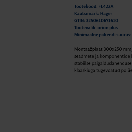
Tootekood: FL422A
Kaubamärk: Hager
GTIN: 3250610671610
Tootevalik: orion plus
Minimaalne pakendi suurus:
Montaažplaat 300x250 mm, o
seadmete ja komponentide ki
stabiilse paigalduslahenduse
klaaskiuga tugevdatud polües