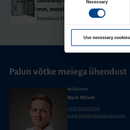
Jao­tus­kilp Orion Plus, 300x250x160
Necessary
Selection
mm, metall, IP65
Tootekood: FL102A
Use necessary cookies
Palun võtke meiega ühendust
MÜÜGIJUHT
Mark Milvek
+372 56560000
mark.milvek@utugroup.com