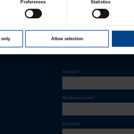
Jao­tus­kilp Orion Plus, aknaga,
Preferences
Statistics
300x250x160 mm, metall, IP65
Tootekood: FL152A
 only
Allow selection
Eesnimi
*
Perekonnanimi
*
Ettevõte