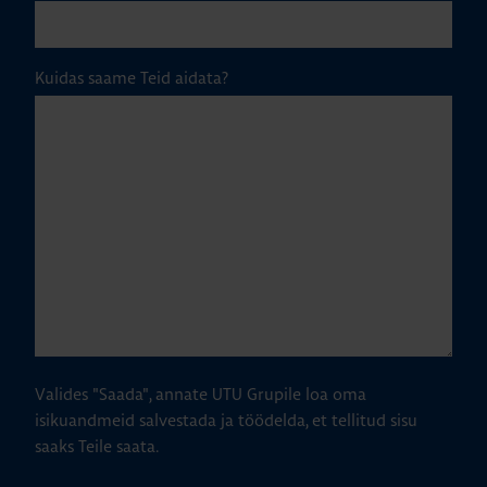
Kuidas saame Teid aidata?
Valides "Saada", annate UTU Grupile loa oma
isikuandmeid salvestada ja töödelda, et tellitud sisu
saaks Teile saata.