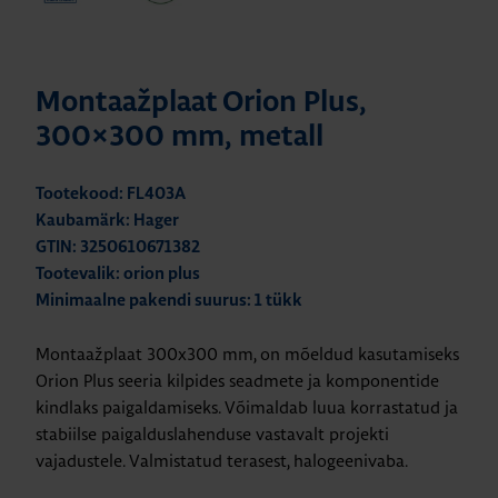
Montaažplaat Orion Plus,
300×300 mm, metall
Tootekood: FL403A
Kaubamärk: Hager
GTIN: 3250610671382
Tootevalik: orion plus
Minimaalne pakendi suurus: 1 tükk
Montaažplaat 300x300 mm, on mõeldud kasutamiseks
Orion Plus seeria kilpides seadmete ja komponentide
kindlaks paigaldamiseks. Võimaldab luua korrastatud ja
stabiilse paigalduslahenduse vastavalt projekti
vajadustele. Valmistatud terasest, halogeenivaba.