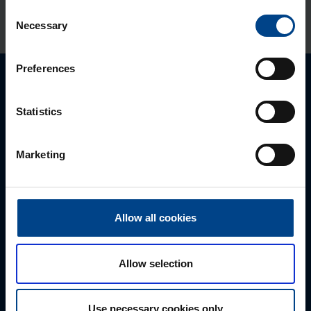
Tootekood: FL543A
Consent
Necessary
Selection
Preferences
Palun võtke meiega ühendust
Statistics
Marketing
Allow all cookies
Allow selection
MÜÜGIJUHT
Mark Milvek
Use necessary cookies only