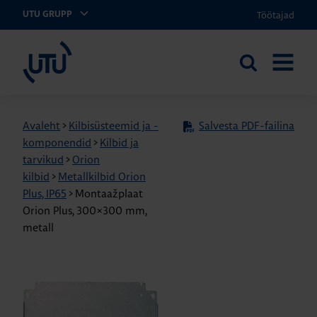
Töötajad
UTU GRUPP
UTU Eesti
Otsi
AVA
saidilt
MENÜÜ
Avaleht
>
Kilbisüsteemid ja -
Salvesta PDF-failina
komponendid
>
Kilbid ja
tarvikud
>
Orion
kilbid
>
Metallkilbid Orion
Plus, IP65
>
Montaažplaat
Orion Plus, 300×300 mm,
metall