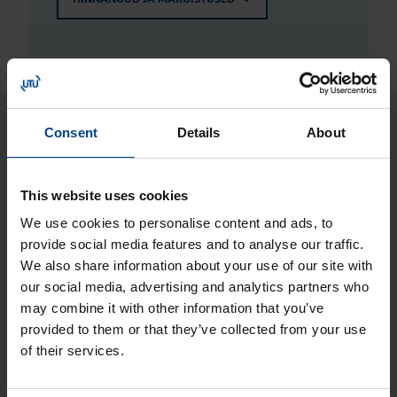
Consent
Details
About
Seotud tooted
Jao­tus­kilp Orion Plus, aknaga,
This website uses cookies
300x300x160 mm, metall, IP65
We use cookies to personalise content and ads, to
Tootekood: FL153A
provide social media features and to analyse our traffic.
We also share information about your use of our site with
Sise­mised kin­ni­tus­kõr­vad, Orion (4
our social media, advertising and analytics partners who
tk), halo­gee­ni­vaba
may combine it with other information that you’ve
Tootekood: FL450A
provided to them or that they’ve collected from your use
of their services.
Siseuks Orion Plus, 300×300 mm,
metall