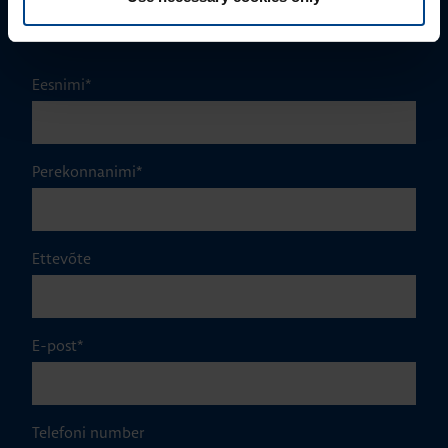
+372 56560000
mark.milvek@utugroup.com
Eesnimi
*
Perekonnanimi
*
Ettevõte
E-post
*
Telefoni number