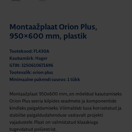
Montaažplaat Orion Plus,
950×600 mm, plastik
Tootekood: FL430A
Kaubamärk: Hager
GTIN: 3250610671696
Tootevalik: orion plus
Minimaalne pakendi suurus: 1 tükk
Montaažplaat 950x600 mm, on mõeldud kasutamiseks
Orion Plus seeria kilpides seadmete ja komponentide
kindlaks paigaldamiseks. Võimaldab luua korrastatud ja
stabiilse paigalduslahenduse vastavalt projekti
vajadustele. Plaat on valmistatud klaaskiuga
tugevdatud polüestrist.