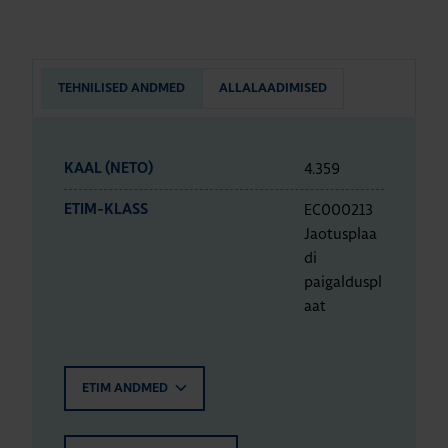
TEHNILISED ANDMED
ALLALAADIMISED
4.359
KAAL (NETO)
EC000213
ETIM-KLASS
Jaotusplaa
di
paigalduspl
aat
ETIM ANDMED