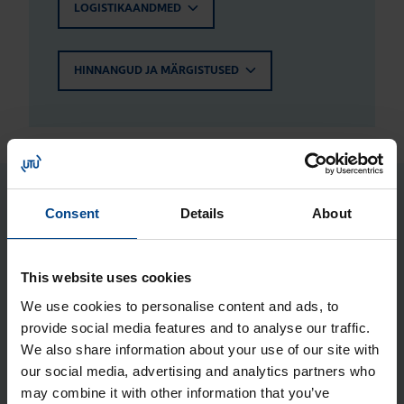
LOGISTIKAANDMED
HINNANGUD JA MÄRGISTUSED
Seotud tooted
Consent
Details
About
Jao­tus­kilp Orion Plus, aknaga,
This website uses cookies
950x600x250 mm, metall, IP65
We use cookies to personalise content and ads, to
Tootekood: FL175A
provide social media features and to analyse our traffic.
Jao­tus­kilp Orion Plus, aknaga,
We also share information about your use of our site with
our social media, advertising and analytics partners who
950x600x300 mm, metall, IP65
may combine it with other information that you’ve
Tootekood: FL176A