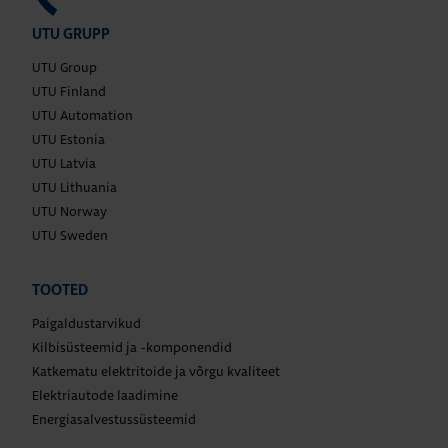
UTU GRUPP
UTU Group
UTU Finland
UTU Automation
UTU Estonia
UTU Latvia
UTU Lithuania
UTU Norway
UTU Sweden
TOOTED
Paigaldustarvikud
Kilbisüsteemid ja -komponendid
Katkematu elektritoide ja võrgu kvaliteet
Elektriautode laadimine
Energiasalvestussüsteemid