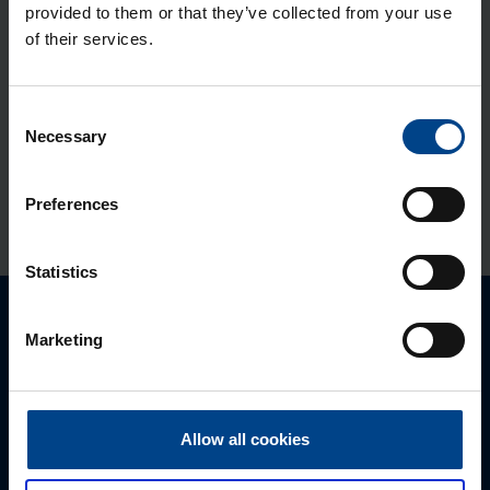
provided to them or that they’ve collected from your use
Jao­tus­kilp Orion Plus, 950x600x250
of their services.
mm, metall, IP65
Tootekood: FL125A
Consent
Necessary
Selection
Jao­tus­kilp Orion Plus, 950x600x300
mm, metall, IP65
Tootekood: FL126A
Preferences
Statistics
Palun võtke meiega ühendust
Marketing
Allow all cookies