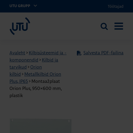
Töötajad
UTU GRUPP
UTU Eesti
Otsi
AVA
saidilt
MENÜÜ
Avaleht
>
Kilbisüsteemid ja -
Salvesta PDF-failina
komponendid
>
Kilbid ja
tarvikud
>
Orion
kilbid
>
Metallkilbid Orion
Plus, IP65
>
Montaažplaat
Orion Plus, 950×600 mm,
plastik