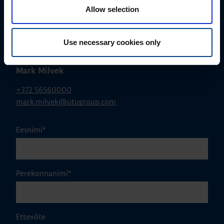
Allow selection
Use necessary cookies only
MÜÜGIJUHT
Mark Milvek
+372 56560000
mark.milvek@utugroup.com
Eesnimi
*
Perekonnanimi
*
Ettevõte