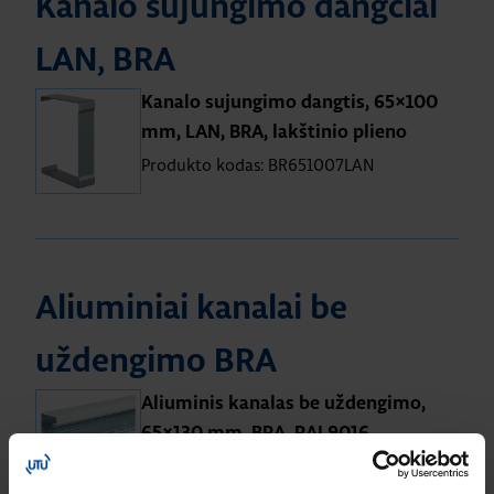
Kanalo sujungimo dangčiai
LAN, BRA
Kanalo sujungimo dangtis, 65×100
mm, LAN, BRA, lakštinio plieno
Produkto kodas: BR651007LAN
Aliuminiai kanalai be
uždengimo BRA
Aliuminis kanalas be uždengimo,
65×130 mm, BRA, RAL9016
Produkto kodas: BRA6513019016