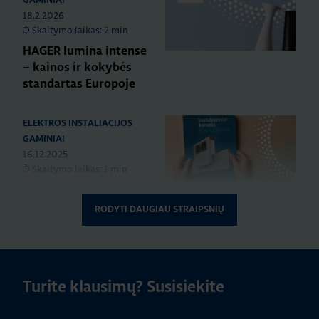
GAMINIAI
18.2.2026
Skaitymo laikas: 2 min
HAGER lumina intense
– kainos ir kokybės
standartas Europoje
ELEKTROS INSTALIACIJOS
GAMINIAI
16.12.2025
Skaitymo laikas: 1 min
Naujas HAGER
instaliacinių kanalų ir
RODYTI DAUGIAU STRAIPSNIŲ
jų sistemų katalogas
ELEKTROS INSTALIACIJOS
GAMINIAI
RENGINIAI
Turite klausimų? Susisiekite
16.9.2025
Skaitymo laikas: 1 min