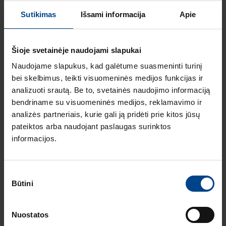
Sutikimas
Išsami informacija
Apie
Šioje svetainėje naudojami slapukai
Aliuminio kanalo plokšti
Naudojame slapukus, kad galėtume suasmeninti turinį
kampai
bei skelbimus, teikti visuomeninės medijos funkcijas ir
analizuoti srautą. Be to, svetainės naudojimo informaciją
Aliuminio kanalo plokščias kampas,
bendriname su visuomeninės medijos, reklamavimo ir
65X100 mm, RAL9016
analizės partneriais, kurie gali ją pridėti prie kitos jūsų
Produkto kodas: BRA6510059016
pateiktos arba naudojant paslaugas surinktos
informacijos.
Sutikimo
Būtini
pasirinkimas
Aliuminio kanalo dangčiai
BRA
Nuostatos