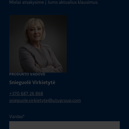
Mielai atsakysime į Jums aktualius klausimus.
HAGER elektros
instaliacija ARCHzona
2025 parodoje
ŽIŪRĖTI VISUS STRAIPSNIUS
PRODUKTO VADOVĖ
Snieguolė Virkietytė
+370 687 26 868
snieguole.virkietyte@utugroup.com
Vardas
*