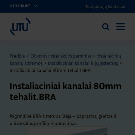
Darbuotojų kontaktai
UTU GRUPĖ
UTU Lithuania
Ieškoti
ATIDARY
svetainėje
MENIU
Pradžia
>
Elektros instaliacijos gaminiai
>
Instaliacinių
kanalų sistemos
>
Instaliaciniai kanalai ir jų sistemos
>
Instaliaciniai kanalai 80mm tehalit.BRA
Instaliaciniai kanalai 80mm
tehalit.BRA
Pagrindinė BRA sistemos idėja – paprastas, greitas ir
universalus profilio montavimas.