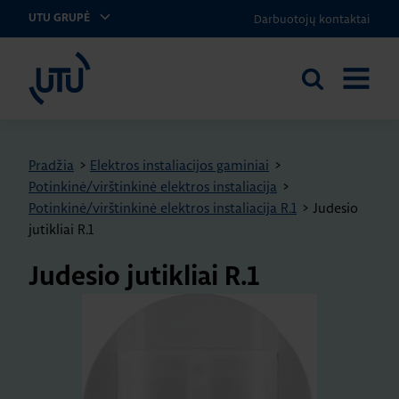
Darbuotojų kontaktai
UTU GRUPĖ
UTU Lithuania
Ieškoti
ATIDARY
svetainėje
MENIU
Pradžia
>
Elektros instaliacijos gaminiai
>
Potinkinė/virštinkinė elektros instaliacija
>
Potinkinė/virštinkinė elektros instaliacija R.1
>
Judesio
jutikliai R.1
Judesio jutikliai R.1