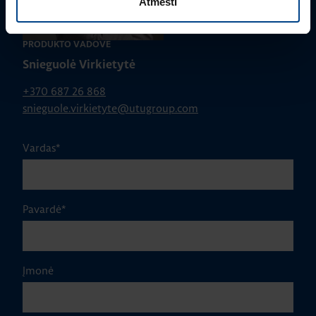
Atmesti
PRODUKTO VADOVĖ
Snieguolė Virkietytė
+370 687 26 868
snieguole.virkietyte@utugroup.com
Vardas
*
Pavardė
*
Įmonė