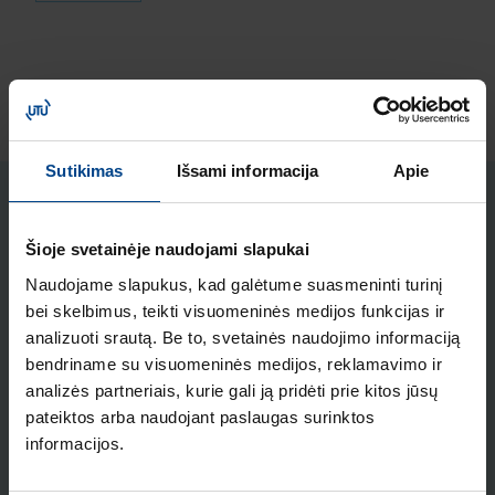
Sutikimas
Išsami informacija
Apie
STRAIPSNIAI
Šioje svetainėje naudojami slapukai
ELEKTROS INSTALIACIJOS
GAMINIAI
Naudojame slapukus, kad galėtume suasmeninti turinį
18.2.2026
bei skelbimus, teikti visuomeninės medijos funkcijas ir
Skaitymo laikas: 2 min
analizuoti srautą. Be to, svetainės naudojimo informaciją
HAGER lumina intense
bendriname su visuomeninės medijos, reklamavimo ir
– kainos ir kokybės
analizės partneriais, kurie gali ją pridėti prie kitos jūsų
standartas Europoje
pateiktos arba naudojant paslaugas surinktos
informacijos.
ELEKTROS INSTALIACIJOS