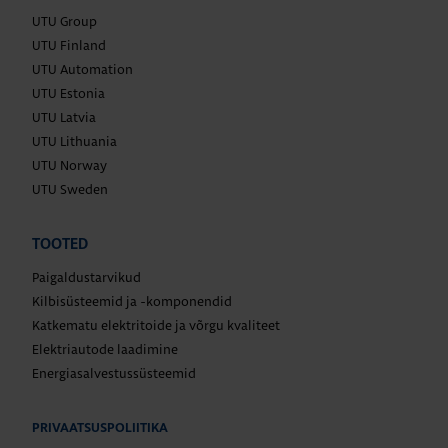
UTU Group
UTU Finland
UTU Automation
UTU Estonia
UTU Latvia
UTU Lithuania
UTU Norway
UTU Sweden
TOOTED
Paigaldustarvikud
Kilbisüsteemid ja -komponendid
Katkematu elektritoide ja võrgu kvaliteet
Elektriautode laadimine
Energiasalvestussüsteemid
PRIVAATSUSPOLIITIKA