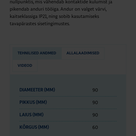
nullpunktis, mis vähendab kontaktide kulumist ja
pikendab anduri tööiga. Andur on valget värvi,
kaitseklassiga IP21, ning sobib kasutamiseks
tavapärastes sisetingimustes.
TEHNILISED ANDMED
ALLALAADIMISED
VIDEOD
90
DIAMEETER (MM)
90
PIKKUS (MM)
90
LAIUS (MM)
60
KÕRGUS (MM)