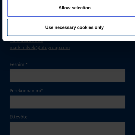
Allow selection
MÜÜGIJUHT
Use necessary cookies only
Mark Milvek
+372 56560000
mark.milvek@utugroup.com
Eesnimi
*
Perekonnanimi
*
Ettevõte