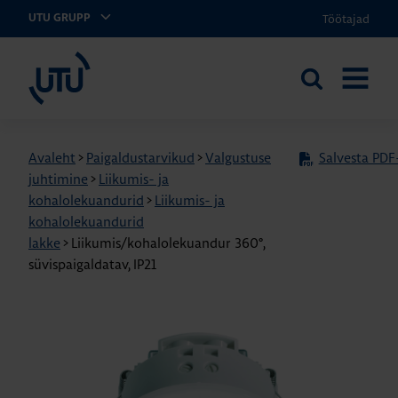
Töötajad
UTU GRUPP
UTU Eesti
Otsi
AVA
saidilt
MENÜÜ
Avaleht
>
Paigaldustarvikud
>
Valgustuse
Salvesta PDF-
juhtimine
>
Liikumis- ja
kohalolekuandurid
>
Liikumis- ja
kohalolekuandurid
lakke
>
Liikumis/kohalolekuandur 360°,
süvispaigaldatav, IP21