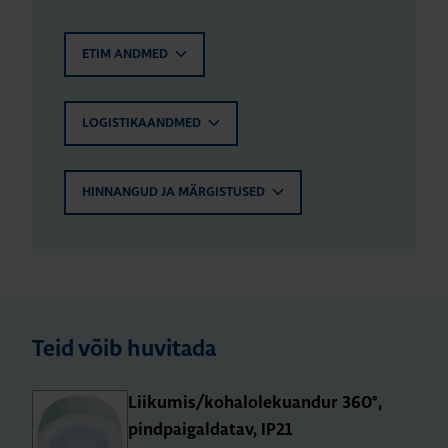
ETIM ANDMED
LOGISTIKAANDMED
HINNANGUD JA MÄRGISTUSED
Teid võib huvitada
Lii­ku­mis/kohal­ole­ku­an­dur 360°,
pind­pai­gal­da­tav, IP21