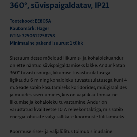
360°, süvispaigaldatav, IP21
Tootekood: EE805A
Kaubamärk: Hager
GTIN: 3250612258758
Minimaalne pakendi suurus: 1 tükk
Siseruumidesse mõeldud liikumis- ja kohalolekuandur
on ette nähtud süvispaigaldamiseks lakke. Andur katab
360° tuvastusnurga, liikumise tuvastusulatusega
ligikaudu 6 m ning kohaloleku tuvastusulatusega kuni 4
m. Seade sobib kasutamiseks koridorides, müügisaalides
ja muudes siseruumides, kus on vajalik automaatne
liikumise ja kohaloleku tuvastamine. Andur on
varustatud kvaliteetse 10 A releekontaktiga, mis sobib
energiatõhusate valgusallikate koormuste lülitamiseks.
Koormuse sisse- ja väljalülitus toimub siinuslaine