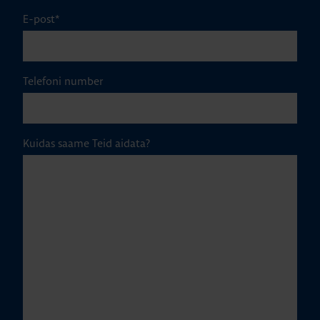
E-post
*
Telefoni number
Kuidas saame Teid aidata?