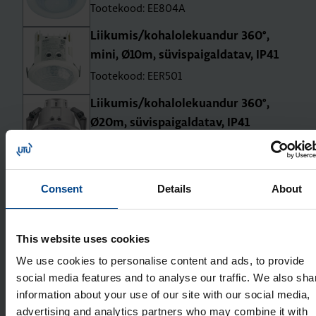
Tootekood: EE804A
Lii­ku­mis/kohal­ole­ku­an­dur 360°,
mini, Ø10m, süvis­pai­gal­da­tav, IP41
Tootekood: EER501
Lii­ku­mis/kohal­ole­ku­an­dur 360°,
Ø20m, süvis­pai­gal­da­tav, IP41
Tootekood: EER503
Lii­ku­mis/kohal­ole­ku­an­dur 360°,
Consent
Details
About
Ø20m, pind­pai­gal­da­tav, IP41
Tootekood: EER513
This website uses cookies
Kori­dori lii­ku­mis­an­dur 360°, 5x30m,
süvis­pai­gal­da­tav, IP41
We use cookies to personalise content and ads, to provide
social media features and to analyse our traffic. We also sha
Tootekood: EER505
information about your use of our site with our social media,
Kori­dori lii­ku­mis­an­dur 360°, 5x30m,
advertising and analytics partners who may combine it with