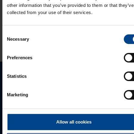
pind­pai­gal­da­tav, IP41
other information that you’ve provided to them or that they’ve
collected from your use of their services.
Tootekood: EER515
Lii­ku­mis­an­dur kõr­ge­tele lage­dele
Consent
360°, pind­pai­gal­da­tav, IP41
Necessary
Selection
Tootekood: EER518
Preferences
Statistics
Palun võtke meiega ühendust
Marketing
Allow all cookies