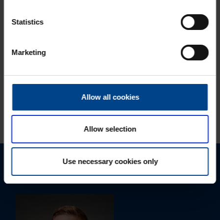
AC laadimisjaam
ELEKTRIAUTODE
Statistics
LAADIMINE
27.4.2023
Lugemisaeg: 1 min
Marketing
Elektriautode
laadimisjaamad
Allow all cookies
VAATA ROHKEM ARTIKLEID
Allow selection
Use necessary cookies only
Palun võtke meiega ühendust