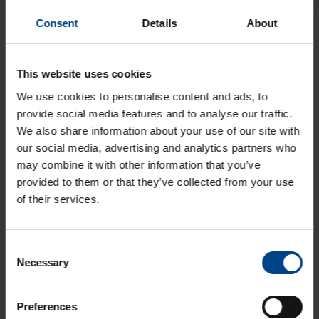
Consent
Details
About
Viimased artiklid teemast
Elektriautode laadimine
This website uses cookies
We use cookies to personalise content and ads, to
ELEKTRIAUTODE
provide social media features and to analyse our traffic.
LAADIMINE
We also share information about your use of our site with
30.5.2025
our social media, advertising and analytics partners who
Lugemisaeg: 1 min
may combine it with other information that you’ve
Wallbox eM4
provided to them or that they’ve collected from your use
veebiseminar: kõik
of their services.
tänapäevasest
laadimisest
ELEKTRIAUTODE
Consent
LAADIMINE
Necessary
Selection
18.4.2025
Lugemisaeg: 2 min
UUS! eM4 nutikas
Preferences