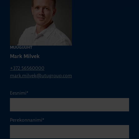
MÜÜGIJUHT
Mark Milvek
+372 56560000
mark.milvek@utugroup.com
Eesnimi
*
Perekonnanimi
*