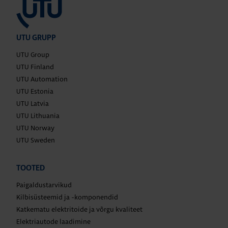
UTU GRUPP
UTU Group
UTU Finland
UTU Automation
UTU Estonia
UTU Latvia
UTU Lithuania
UTU Norway
UTU Sweden
TOOTED
Paigaldustarvikud
Kilbisüsteemid ja -komponendid
Katkematu elektritoide ja võrgu kvaliteet
Elektriautode laadimine