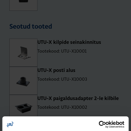
Seotud tooted
UTU-X kil­pide sei­na­kin­ni­tus
Tootekood: UTU-X10001
UTU-X posti alus
Tootekood: UTU-X10003
UTU-X pai­gal­du­sadap­ter 2-le kil­bile
Tootekood: UTU-X10002