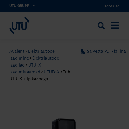
Töötajad
UTU GRUPP
UTU Eesti
Otsi
AVA
saidilt
MENÜÜ
Avaleht
>
Elektriautode
Salvesta PDF-failina
laadimine
>
Elektriautode
laadijad
>
UTU-X
laadimisjaamad
>
UTUFoX
>
Tühi
UTU-X kilp kaanega