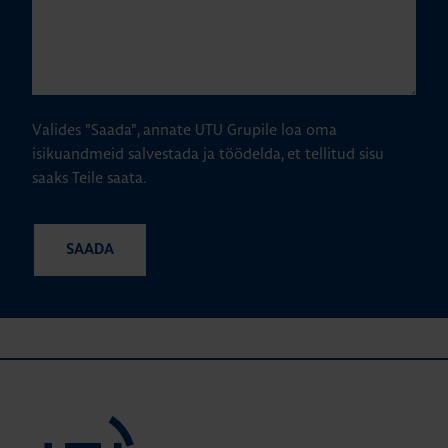
Valides "Saada", annate UTU Grupile loa oma
isikuandmeid salvestada ja töödelda, et tellitud sisu
saaks Teile saata.