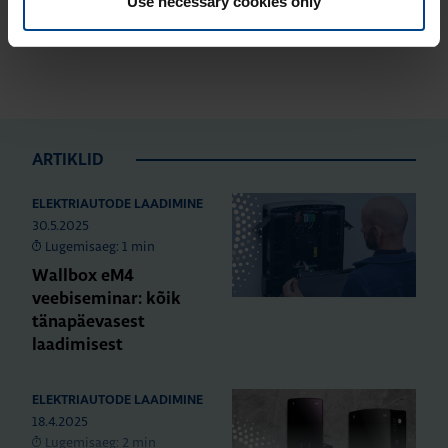
Use necessary cookies only
ARTIKLID
ELEKTRIAUTODE LAADIMINE
30.5.2025
Lugemisaeg: 1 min
Wallbox eM4
veebiseminar: kõik
tänapäevasest
laadimisest
ELEKTRIAUTODE LAADIMINE
18.4.2025
Lugemisaeg: 2 min