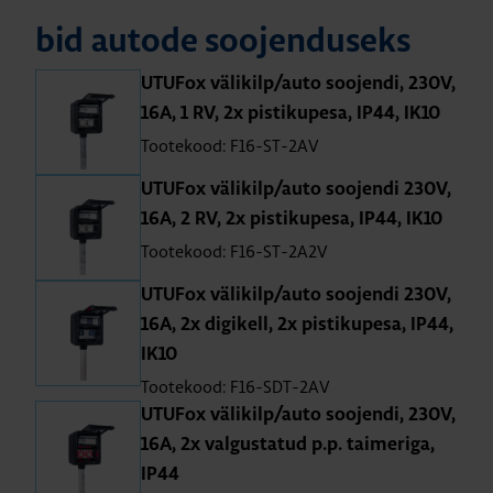
bid autode soo­jen­duseks
UTU­Fox väli­kilp/auto soo­jendi, 230V,
16A, 1 RV, 2x pis­ti­ku­pesa, IP44, IK10
Tootekood: F16-ST-2AV
UTU­Fox väli­kilp/auto soo­jendi 230V,
16A, 2 RV, 2x pis­ti­ku­pesa, IP44, IK10
Tootekood: F16-ST-2A2V
UTU­Fox väli­kilp/auto soo­jendi 230V,
16A, 2x digi­kell, 2x pis­ti­ku­pesa, IP44,
IK10
Tootekood: F16-SDT-2AV
UTU­Fox väli­kilp/auto soo­jendi, 230V,
16A, 2x val­gus­ta­tud p.p. tai­meriga,
IP44