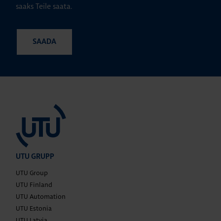
saaks Teile saata.
UTU GRUPP
UTU Group
UTU Finland
UTU Automation
UTU Estonia
UTU Latvia