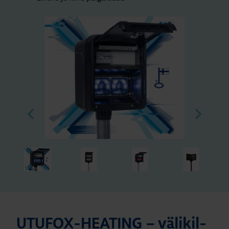
UTU­FOX-HEA­TING – väli­kil­