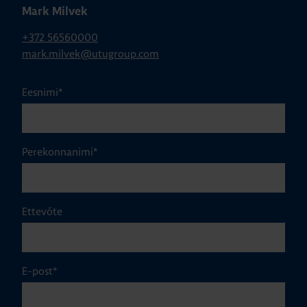
Mark Milvek
+372 56560000
mark.milvek@utugroup.com
Eesnimi
*
Perekonnanimi
*
Ettevõte
E-post
*