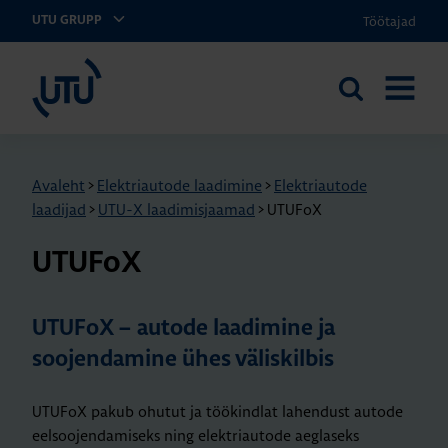
Töötajad
UTU GRUPP
UTU Eesti
Otsi
AVA
saidilt
MENÜÜ
Avaleht
>
Elektriautode laadimine
>
Elektriautode
laadijad
>
UTU-X laadimisjaamad
>
UTUFoX
UTU­FoX
UTUFoX – autode laadimine ja
soojendamine ühes väliskilbis
UTUFoX pakub ohutut ja töökindlat lahendust autode
eelsoojendamiseks ning elektriautode aeglaseks