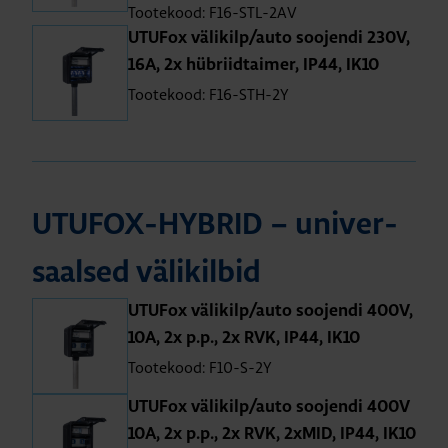
Tootekood: F16-STL-2AV
UTU­Fox väli­kilp/auto soo­jendi 230V,
16A, 2x hüb­riid­tai­mer, IP44, IK10
Tootekood: F16-STH-2Y
UTU­FOX-HYB­RID – uni­ver­
saal­sed väli­kil­bid
UTU­Fox väli­kilp/auto soo­jendi 400V,
10A, 2x p.p., 2x RVK, IP44, IK10
Tootekood: F10-S-2Y
UTU­Fox väli­kilp/auto soo­jendi 400V
10A, 2x p.p., 2x RVK, 2xMID, IP44, IK10