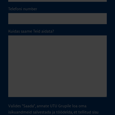
Telefoni number
Kuidas saame Teid aidata?
Valides "Saada", annate UTU Grupile loa oma
isikuandmeid salvestada ja töödelda, et tellitud sisu