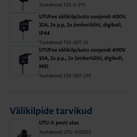
Tootekood: F10-S-2YE
UTU­Fox väli­kilp/auto soo­jendi 400V,
10A, 2x p.p, 2x ümber­lü­liti, digi­kell,
IP44
Tootekood: F10-SDT-2Y
UTU­Fox väli­kilp/auto soo­jendi 400V
10A, 2x p.p., 2x ümber­lü­liti, digi­kell,
MID
Tootekood: F10-SDT-2YE
Väli­kil­pide tar­vi­kud
UTU-X posti alus
Tootekood: UTU-X10003