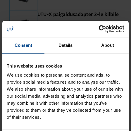
UTU-X pai­gal­du­sadap­ter 2-le kil­bile
Tootekood: UTU-X10002
Laa­di­mis­kaabli hoi­dik
Consent
Details
About
Tootekood: UTU-X20001
This website uses cookies
UTU-X kil­pide sei­na­kin­ni­tus
We use cookies to personalise content and ads, to
Tootekood: UTU-X10001
provide social media features and to analyse our traffic.
We also share information about your use of our site with
our social media, advertising and analytics partners who
may combine it with other information that you’ve
provided to them or that they’ve collected from your use
of their services.
UTU­FOX – väli­kil­pide varu­