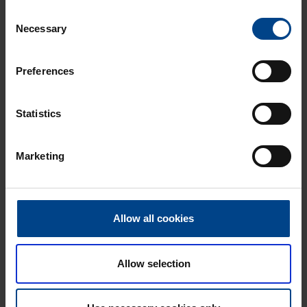
Consent
osad
Necessary
Selection
Tühi UTU-X kilp kaa­nega
Tootekood: UTU-X10005
Preferences
UTU-X kilbi kaas
Statistics
Tootekood: UTU-X10004
Marketing
Allow all cookies
UTU­FOX – väli­kil­pide lukus­
Allow selection
tus­tar­vi­kud