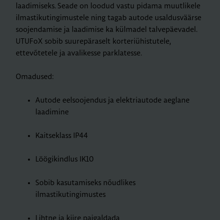
laadimiseks. Seade on loodud vastu pidama muutlikele
ilmastikutingimustele ning tagab autode usaldusväärse
soojendamise ja laadimise ka külmadel talvepäevadel.
UTUFoX sobib suurepäraselt korteriühistutele,
ettevõtetele ja avalikesse parklatesse.
Omadused:
Autode eelsoojendus ja elektriautode aeglane
laadimine
Kaitseklass IP44
Löögikindlus IK10
Sobib kasutamiseks nõudlikes
ilmastikutingimustes
Lihtne ja kiire paigaldada