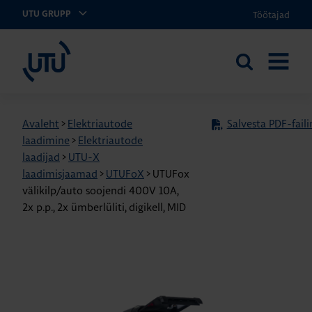
Töötajad
UTU GRUPP
UTU Eesti
Otsi
AVA
saidilt
MENÜÜ
Avaleht
>
Elektriautode
Salvesta PDF-faili
laadimine
>
Elektriautode
laadijad
>
UTU-X
laadimisjaamad
>
UTUFoX
>
UTUFox
välikilp/auto soojendi 400V 10A,
2x p.p., 2x ümberlüliti, digikell, MID