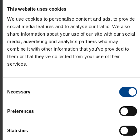
UTU-X pai­gal­du­sadap­ter 2-le kil­bile
This website uses cookies
Tootekood: UTU-X10002
We use cookies to personalise content and ads, to provide
social media features and to analyse our traffic. We also
share information about your use of our site with our social
media, advertising and analytics partners who may
combine it with other information that you’ve provided to
them or that they’ve collected from your use of their
Viimased artiklid teemast
services.
Elektriautode laadimine
Consent
ELEKTRIAUTODE
Necessary
Selection
LAADIMINE
30.5.2025
Lugemisaeg: 1 min
Preferences
Wallbox eM4
veebiseminar: kõik
tänapäevasest
Statistics
laadimisest