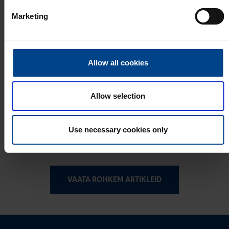
ELEKTRIAUTODE
Marketing
LAADIMINE
18.4.2025
Lugemisaeg: 2 min
UUS! eM4 nutikas
Allow all cookies
AC laadimisjaam
ELEKTRIAUTODE
LAADIMINE
Allow selection
27.4.2023
Lugemisaeg: 1 min
Elektriautode
Use necessary cookies only
laadimisjaamad
VAATA ROHKEM ARTIKLEID