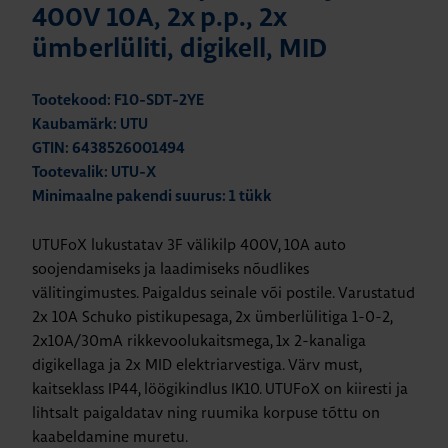
400V 10A, 2x p.p., 2x
ümberlüliti, digikell, MID
Tootekood: F10-SDT-2YE
Kaubamärk: UTU
GTIN: 6438526001494
Tootevalik: UTU-X
Minimaalne pakendi suurus: 1 tükk
UTUFoX lukustatav 3F välikilp 400V, 10A auto
soojendamiseks ja laadimiseks nõudlikes
välitingimustes. Paigaldus seinale või postile. Varustatud
2x 10A Schuko pistikupesaga, 2x ümberlülitiga 1-0-2,
2x10A/30mA rikkevoolukaitsmega, 1x 2-kanaliga
digikellaga ja 2x MID elektriarvestiga. Värv must,
kaitseklass IP44, löögikindlus IK10. UTUFoX on kiiresti ja
lihtsalt paigaldatav ning ruumika korpuse tõttu on
kaabeldamine muretu.