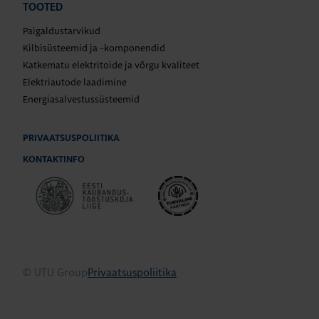
TOOTED
Paigaldustarvikud
Kilbisüsteemid ja -komponendid
Katkematu elektritoide ja võrgu kvaliteet
Elektriautode laadimine
Energiasalvestussüsteemid
PRIVAATSUSPOLIITIKA
KONTAKTINFO
© UTU Group
Privaatsuspoliitika