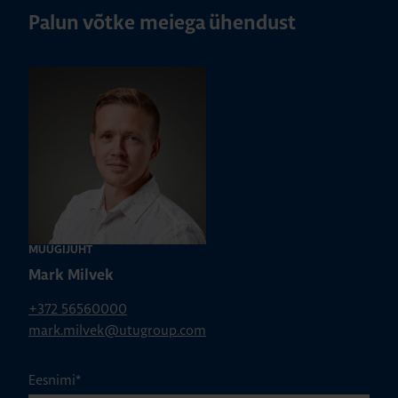
Palun võtke meiega ühendust
MÜÜGIJUHT
Mark Milvek
+372 56560000
mark.milvek@utugroup.com
Eesnimi
*