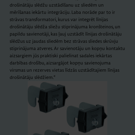
drošinātāju slēdžu uzstādīšanu uz sliedēm un
mērīšanas iekārtu integrāciju. Laba norāde par to ir
strāvas transformatori, kurus var integrēt līnijas
drošinātāju slēdža sliežu stiprinājuma kronšteinos, un
papildu savienotāji, kas ļauj uzstādīt līnijas drošinātāju
slēdžus uz jaudas sliedēm bez strāvas sliedes skrūvju
stiprinājuma atveres. Ar savienotāju un kopņu kontaktu
aizsargiem jūs praktiski palielinat sadales iekārtas
darbības drošību, aizsargājot kopņu savienojuma
virsmas un rezerves vietas līdzās uzstādītajiem līnijas
drošinātāju slēdžiem.”