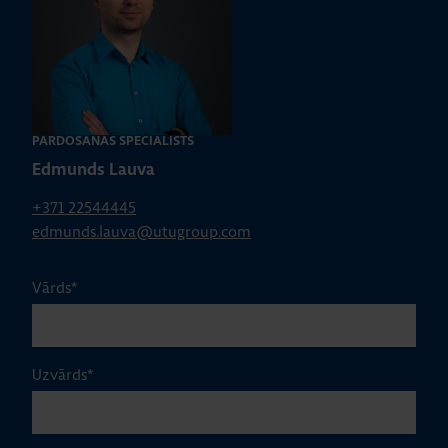
PĀRDOŠANAS SPECIĀLISTS
Edmunds Lauva
+371 22544445
edmunds.lauva@utugroup.com
Vārds
*
Uzvārds
*