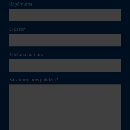
Uzņēmums
E-pasts
*
Telefona numurs
Kā varam jums palīdzēt?