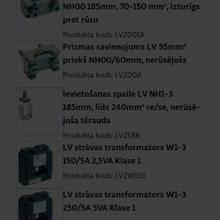
NH00 185mm, 70-150 mm², iz­tu­rīgs
pret rūsu
Produkta kods: LVZ001A
Priz­mas sa­vie­no­jums LV 95mm²
priekš NH00/60mm, ne­rū­sē­jošs
Produkta kods: LVZ00A
Ie­vie­to­ša­nas spaile LV NH1-3
185mm, līdz 240mm² re/se, ne­rū­sē­
joša tē­rauda
Produkta kods: LVZSRK
LV strā­vas transfor­ma­tors W1-3
150/5A 2,5VA Klase 1
Produkta kods: LVZW150
LV strā­vas transfor­ma­tors W1-3
250/5A 5VA Klase 1