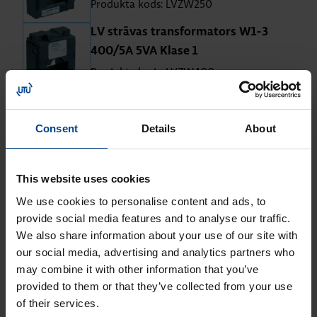
Produkta kods: LVZW250
LV strā­vas transfor­ma­tors W1-3
400/5A 5VA Klase 1
Produkta kods: LVZW400
LV strā­vas transfor­ma­tors W1-3
600/5A 5VA Klase 1
Consent
Details
About
Produkta kods: LVZW600
LV strā­vas transfor­ma­tors W1-3
This website uses cookies
400/1A 5VA Klase 1
We use cookies to personalise content and ads, to
Produkta kods: LVZWE400
provide social media features and to analyse our traffic.
We also share information about your use of our site with
LV strā­vas transfor­ma­tors W1-3
our social media, advertising and analytics partners who
600/1A 5VA Klase 1
may combine it with other information that you’ve
Produkta kods: LVZWE600
provided to them or that they’ve collected from your use
of their services.
LV strā­vas transfor­ma­tors W00