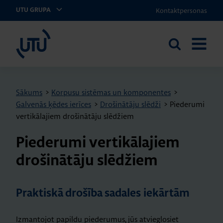
Kontaktpersonas
UTU GRUPA
UTU Latvia
Meklēt
ATVĒRT
vietnē
IZVĒLNI
Sākums
>
Korpusu sistēmas un komponentes
>
Galvenās ķēdes ierīces
>
Drošinātāju slēdži
>
Piederumi
vertikālajiem drošinātāju slēdžiem
Pie­de­rumi ver­ti­kā­la­jiem
dro­ši­nā­tāju slēdžiem
Praktiskā drošība sadales iekārtām
Izmantojot papildu piederumus, jūs atvieglosiet