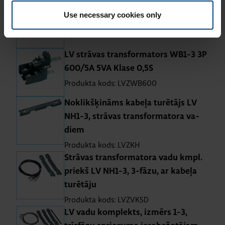
LV strā­vas transfor­ma­tors WB1-3 3P
Use necessary cookies only
500/5A 5VA Klase 0,5S
Produkta kods: LVZWB500
LV strā­vas transfor­ma­tors WB1-3 3P
600/5A 5VA Klase 0,5S
Produkta kods: LVZWB600
No­klik­šķi­nāms ka­beļa tu­rē­tājs LV
NH1-3, strā­vas transfor­ma­tora va­
diem
Produkta kods: LVZKH
Strā­vas transfor­ma­tora vadu kmpl.
priekš LV NH1-3, 3-fāzu, ar ka­beļa
tu­rē­tāju
Produkta kods: LVZVKSD
LV vadu kom­plekts, iz­mērs 1-3,