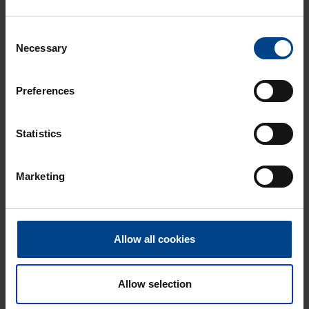
185mm 100/5A 2,5VA Klase 1
Produkta kods: LVZ00SE100-5K1
Consent
Necessary
Selection
LV strā­vas transfor­ma­tors W00
185mm 150/5A 5VA Klase 1
Preferences
Produkta kods: LVZ00SE150-5K1
LV strā­vas transfor­ma­tors WB1-3 3P
Statistics
200/5A 2,5VA Klase 0,5S
Produkta kods: LVZWB200
Marketing
LV strā­vas transfor­ma­tors WB1-3 3P
300/5A 5VA Klase 0,5S
Produkta kods: LVZWB300
Allow all cookies
LV strā­vas transfor­ma­tors WB1-3 3P
400/5A 5VA Klase 0,5S
Allow selection
Produkta kods: LVZWB400