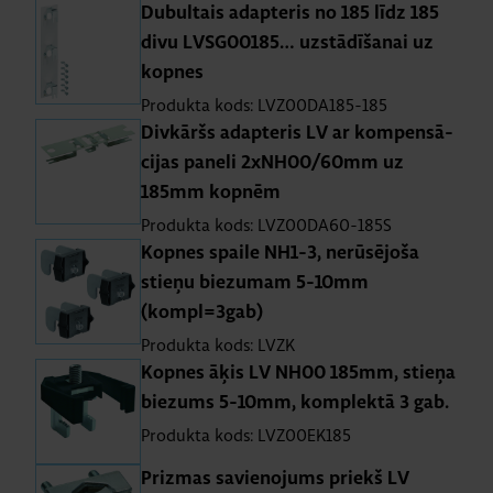
Du­bul­tais adap­te­ris no 185 līdz 185
divu LVSG00185… uz­stā­dī­ša­nai uz
kop­nes
Produkta kods: LVZ00DA185-185
Div­kāršs adap­te­ris LV ar kom­pen­sā­
ci­jas pa­neli 2xNH00/60mm uz
185mm kopnēm
Produkta kods: LVZ00DA60-185S
Kop­nes spaile NH1-3, ne­rū­sē­joša
stieņu bie­zu­mam 5-10mm
(kompl=3gab)
Produkta kods: LVZK
Kop­nes āķis LV NH00 185mm, stieņa
bie­zums 5-10mm, kom­plektā 3 gab.
Produkta kods: LVZ00EK185
Priz­mas sa­vie­no­jums priekš LV