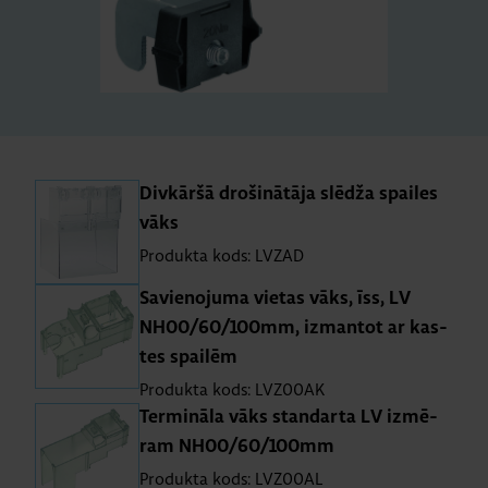
Div­kāršā dro­ši­nā­tāja slēdža spai­les
vāks
Produkta kods: LVZAD
Sa­vie­no­juma vie­tas vāks, īss, LV
NH00/60/100mm, iz­man­tot ar kas­
tes spai­lēm
Produkta kods: LVZ00AK
Ter­mi­nāla vāks stan­darta LV iz­mē­
ram NH00/60/100mm
Produkta kods: LVZ00AL