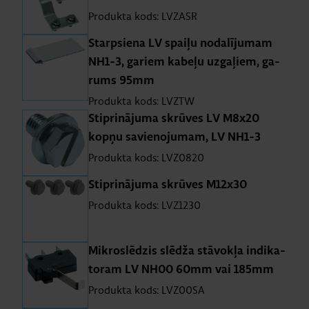
Produkta kods: LVZASR
Star­psiena LV spaiļu no­da­lī­ju­mam
NH1-3, ga­riem ka­beļu uz­ga­ļiem, ga­
rums 95mm
Produkta kods: LVZTW
Stip­ri­nā­juma skrū­ves LV M8x20
kopņu sa­vie­no­ju­mam, LV NH1-3
Produkta kods: LVZ0820
Stip­ri­nā­juma skrū­ves M12x30
Produkta kods: LVZ1230
Mik­ros­lē­dzis slēdža stā­vokļa in­di­ka­
to­ram LV NH00 60mm vai 185mm
Produkta kods: LVZ00SA