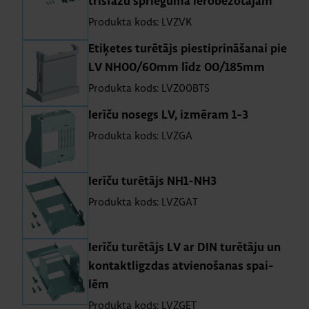
trīsfāzu sprie­guma ie­ro­be­žo­tā­jam
Produkta kods: LVZVK
Eti­ķe­tes tu­rē­tājs pie­stip­ri­nā­ša­nai pie
LV NH00/60mm līdz 00/185mm
Produkta kods: LVZ00BTS
Ie­rīču no­segs LV, iz­mē­ram 1-3
Produkta kods: LVZGA
Ie­rīču tu­rē­tājs NH1-NH3
Produkta kods: LVZGAT
Ie­rīču tu­rē­tājs LV ar DIN tu­rē­tāju un
kon­tak­tlig­zdas at­vie­no­ša­nas spai­
lēm
Produkta kods: LVZGET