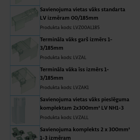
Sa­vie­no­juma vie­tas vāks stan­darta
LV iz­mē­ram 00/185mm
Produkta kods: LVZ00AL185
Ter­mi­nāla vāks garš iz­mērs 1-
3/185mm
Produkta kods: LVZAL
Ter­mi­nāla vāka īss iz­mērs 1-
3/185mm
Produkta kods: LVZAK1
Sa­vie­no­juma vie­tas vāks pie­slē­guma
kom­plek­tam 2x300mm² LV NH1-3
Produkta kods: LVZALL
Sa­vie­no­juma kom­plekts 2 x 300mm²
1-3 iz­mē­ram