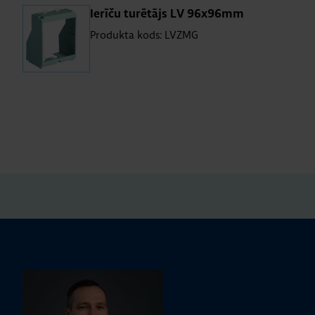
Ie­rīču tu­rē­tājs LV 96x96mm
Produkta kods: LVZMG