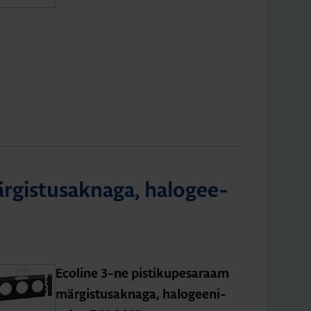
r­gis­tus­ak­naga, halo­gee­
Eco­line 3-ne pis­ti­ku­pe­sa­raam
mär­gis­tus­ak­naga, halo­gee­ni­