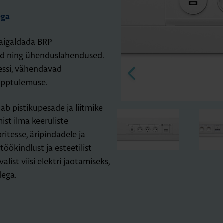
ega
 paigaldada BRP
esad ning ühenduslahendused.
essi, vähendavad
lõpptulemuse.
ab pistikupesade ja liitmike
ist ilma keeruliste
itesse, äripindadele ja
öökindlust ja esteetilist
list viisi elektri jaotamiseks,
dega.