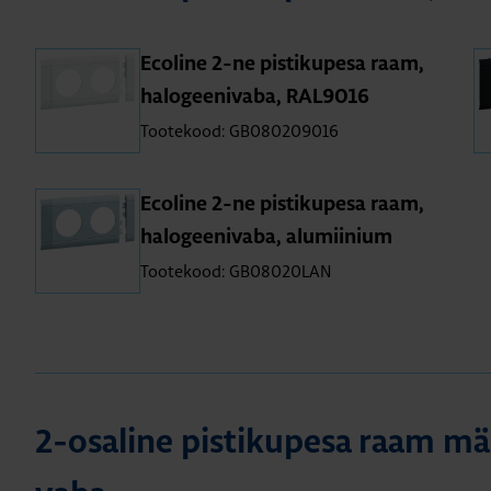
Eco­line 2-ne pis­ti­ku­pesa raam,
halo­gee­ni­vaba, RAL9016
Tootekood: GB080209016
Eco­line 2-ne pis­ti­ku­pesa raam,
halo­gee­ni­vaba, alu­mii­nium
Tootekood: GB08020LAN
2-osa­line pis­ti­ku­pesa raam mär