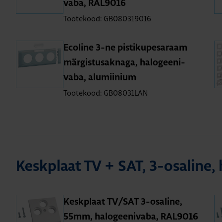
vaba, RAL9016
Tootekood: GB080319016
Eco­line 3-ne pis­ti­ku­pe­sa­raam
mär­gis­tus­ak­naga, halo­gee­ni­
vaba, alu­mii­nium
Tootekood: GB08031LAN
Kesk­plaat TV + SAT, 3-osa­line, 
Kesk­plaat TV/SAT 3-osa­line,
55mm, halo­gee­ni­vaba, RAL9016