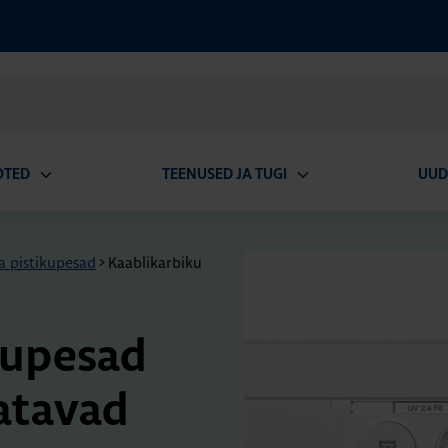
OTED
TEENUSED JA TUGI
UUD
Ava
Ava
alammenüü
alammenüü
a pistikupesad
>
Kaablikarbiku
ku­pe­sad
­ta­vad