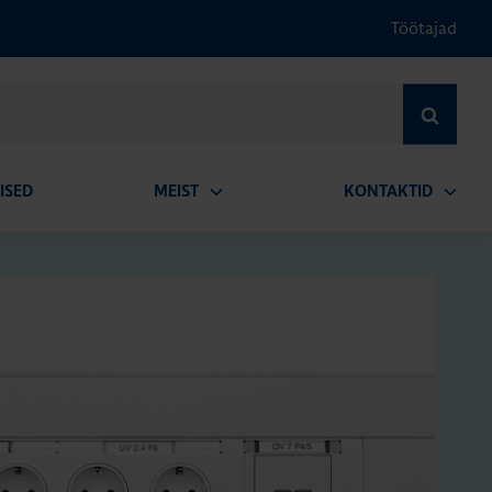
Töötajad
OTSI
ISED
MEIST
KONTAKTID
Ava
Ava
alammenüü
alamm