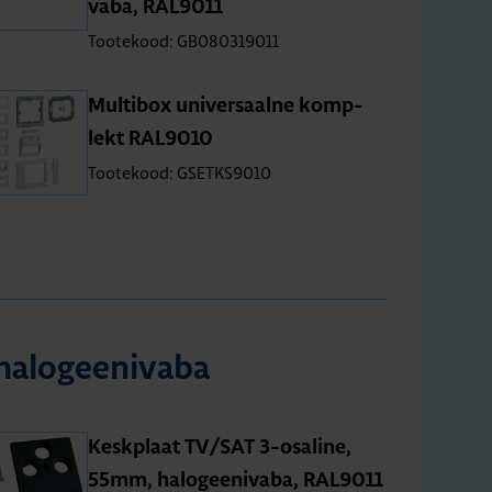
vaba, RAL9011
Tootekood: GB080319011
Mul­ti­box uni­ver­saalne komp­
lekt RAL9010
Tootekood: GSETKS9010
halo­gee­ni­vaba
Kesk­plaat TV/SAT 3-osa­line,
55mm, halo­gee­ni­vaba, RAL9011