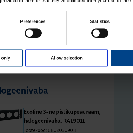
 provided to them or that they’ve collected from your use of their
a, Wago ühen­dus
Preferences
Statistics
Eco­line 3-osa­line pis­ti­ku­pesa,
Wago, IP20, RAL9011
Tootekood: GS30019011
 only
Allow selection
lo­gee­ni­vaba
Eco­line 3-ne pis­ti­ku­pesa raam,
halo­gee­ni­vaba, RAL9011
Tootekood: GB080309011