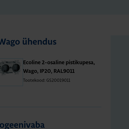
a, Wago ühen­dus
Eco­line 2-osa­line pis­ti­ku­pesa,
Wago, IP20, RAL9011
Tootekood: GS20019011
lo­gee­ni­vaba