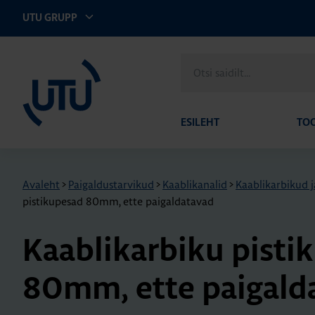
UTU GRUPP
UTU Eesti
Otsi
saidilt
ESILEHT
TO
Avaleht
>
Paigaldustarvikud
>
Kaablikanalid
>
Kaablikarbikud j
pistikupesad 80mm, ette paigaldatavad
Kaab­li­kar­biku pis­ti­
80mm, ette pai­gal­da