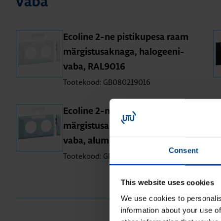
vaba
Eco­line 2-ne pis­ti­ku­pesa raam
mär­gis­tus­ak­naga, halo­gee­ni­
vaba, RAL9016
Tootekood: GB080219016
Eco­line 2-ne pis­ti­ku­pesa raam
mär­gis­tus­ak­naga, halo­gee­ni­
vaba, alu­mii­nium
Consent
Tootekood: GB08021LAN
This website uses cookies
We use cookies to personalis
information about your use of