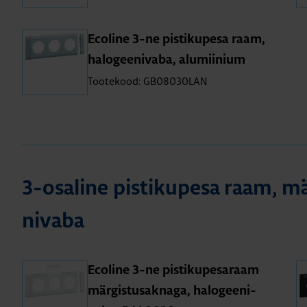
Eco­line 3-ne pis­ti­ku­pesa raam,
halo­gee­ni­vaba, alu­mii­nium
Tootekood: GB08030LAN
3-osa­line pis­ti­ku­pesa raam, mä
ni­vaba
Eco­line 3-ne pis­ti­ku­pe­sa­raam
mär­gis­tus­ak­naga, halo­gee­ni­