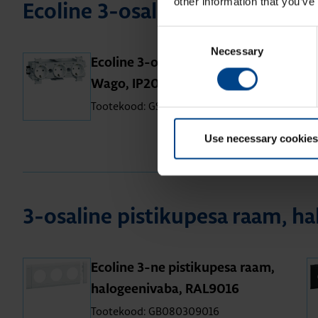
other information that you’ve
Eco­line 3-osa­line pis­ti­ku­pes
Consent
Necessary
Selection
Eco­line 3-osa­line pis­ti­ku­pesa,
Wago, IP20, RAL9016
Tootekood: GS30019016
Use necessary cookies
3-osa­line pis­ti­ku­pesa raam, ha
Eco­line 3-ne pis­ti­ku­pesa raam,
halo­gee­ni­vaba, RAL9016
Tootekood: GB080309016