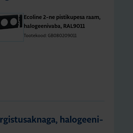
Eco­line 2-ne pis­ti­ku­pesa raam,
halo­gee­ni­vaba, RAL9011
Tootekood: GB080209011
­gis­tus­ak­naga, halo­gee­ni­