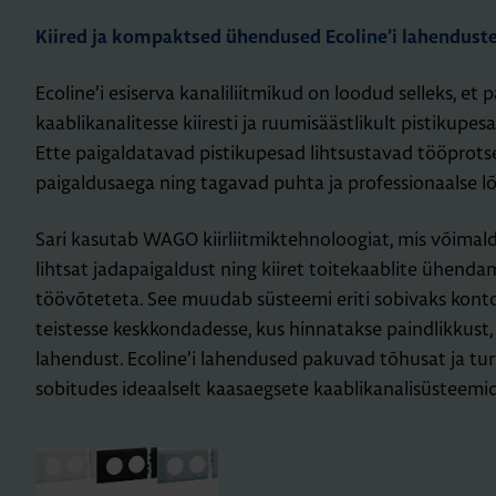
Kiired ja kompaktsed ühendused Ecoline’i lahendust
Ecoline’i esiserva kanaliliitmikud on loodud selleks, et
kaablikanalitesse kiiresti ja ruumisäästlikult pistikup
Ette paigaldatavad pistikupesad lihtsustavad tööprots
paigaldusaega ning tagavad puhta ja professionaalse 
Sari kasutab WAGO kiirliitmiktehnoloogiat, mis võimald
lihtsat jadapaigaldust ning kiiret toitekaablite ühendam
töövõteteta. See muudab süsteemi eriti sobivaks kontor
teistesse keskkondadesse, kus hinnatakse paindlikkust, t
lahendust. Ecoline’i lahendused pakuvad tõhusat ja turva
sobitudes ideaalselt kaasaegsete kaablikanalisüsteemi