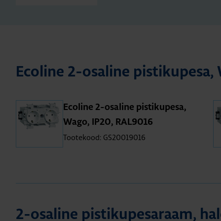
Eco­line 2-osa­line pis­ti­ku­pes
Eco­line 2-osa­line pis­ti­ku­pesa,
Wago, IP20, RAL9016
Tootekood: GS20019016
2-osa­line pis­ti­ku­pe­sa­raam, ha