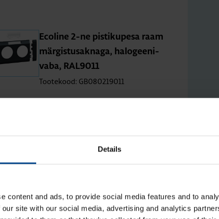
Eco­line 2-ne pis­ti­ku­pesa raam
mär­gis­tus­ak­naga, halo­gee­ni­
vaba, RAL9011
Tootekood: GB080219011
Details
e content and ads, to provide social media features and to analy
 our site with our social media, advertising and analytics partn