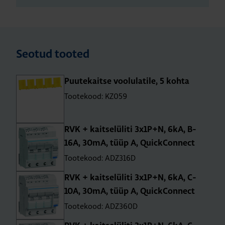
Seotud tooted
Puu­te­kaitse voo­lu­la­tile, 5 kohta
Tootekood: KZ059
RVK + kait­se­lü­liti 3x1P+N, 6kA, B-
16A, 30mA, tüüp A, QuickCon­nect
Tootekood: ADZ316D
RVK + kait­se­lü­liti 3x1P+N, 6kA, C-
10A, 30mA, tüüp A, QuickCon­nect
Tootekood: ADZ360D