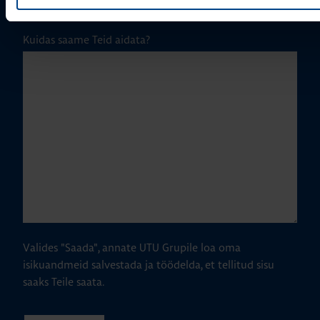
Kuidas saame Teid aidata?
Valides "Saada", annate UTU Grupile loa oma
isikuandmeid salvestada ja töödelda, et tellitud sisu
saaks Teile saata.