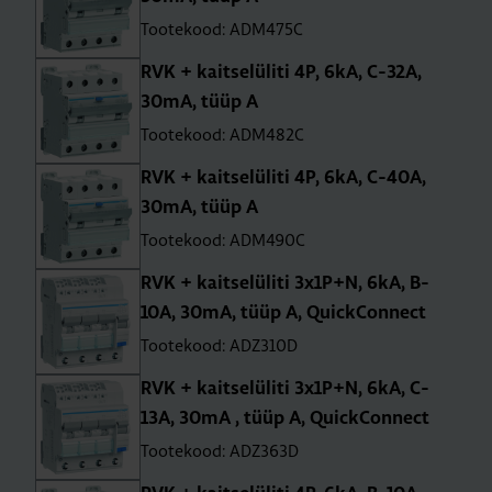
Tootekood: ADM475C
RVK + kait­se­lü­liti 4P, 6kA, C-32A,
30mA, tüüp A
Tootekood: ADM482C
RVK + kait­se­lü­liti 4P, 6kA, C-40A,
30mA, tüüp A
Tootekood: ADM490C
RVK + kait­se­lü­liti 3x1P+N, 6kA, B-
10A, 30mA, tüüp A, QuickCon­nect
Tootekood: ADZ310D
RVK + kait­se­lü­liti 3x1P+N, 6kA, C-
13A, 30mA , tüüp A, QuickCon­nect
Tootekood: ADZ363D