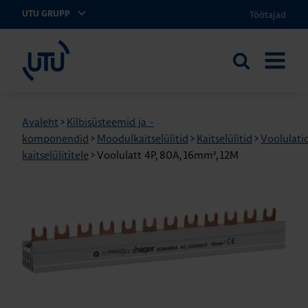
Töötajad
UTU GRUPP
UTU Eesti
Otsi
AVA
saidilt
MENÜÜ
Avaleht
>
Kilbisüsteemid ja -
komponendid
>
Moodulkaitselülitid
>
Kaitselülitid
>
Voolulati
kaitselülititele
>
Voolulatt 4P, 80A, 16mm², 12M