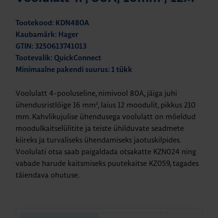
Tootekood: KDN480A
Kaubamärk: Hager
GTIN: 3250613741013
Tootevalik: QuickConnect
Minimaalne pakendi suurus: 1 tükk
Voolulatt 4-pooluseline, nimivool 80A, jäiga juhi
ühendusristlõige 16 mm², laius 12 moodulit, pikkus 210
mm. Kahvlikujulise ühendusega voolulatt on mõeldud
moodulkaitselülitite ja teiste ühilduvate seadmete
kiireks ja turvaliseks ühendamiseks jaotuskilpides.
Voolulati otsa saab paigaldada otsakatte KZN024 ning
vabade harude kaitsmiseks puutekaitse KZ059, tagades
täiendava ohutuse.