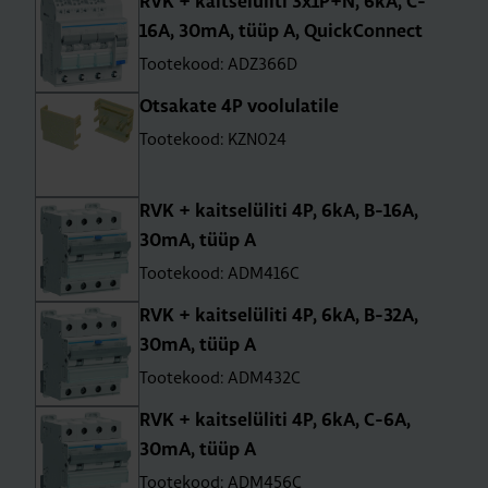
RVK + kait­se­lü­liti 3x1P+N, 6kA, C-
16A, 30mA, tüüp A, QuickCon­nect
Tootekood: ADZ366D
Otsa­kate 4P voo­lu­la­tile
Tootekood: KZN024
RVK + kait­se­lü­liti 4P, 6kA, B-16A,
30mA, tüüp A
Tootekood: ADM416C
RVK + kait­se­lü­liti 4P, 6kA, B-32A,
30mA, tüüp A
Tootekood: ADM432C
RVK + kait­se­lü­liti 4P, 6kA, C-6A,
30mA, tüüp A
Tootekood: ADM456C