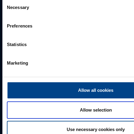
Consent
mark.milvek@utugroup.com
Necessary
Selection
Eesnimi
*
Preferences
Statistics
Perekonnanimi
*
Marketing
Ettevõte
Allow all cookies
E-post
*
Allow selection
Telefoni number
Use necessary cookies only