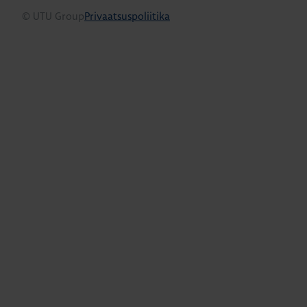
© UTU Group
Privaatsuspoliitika