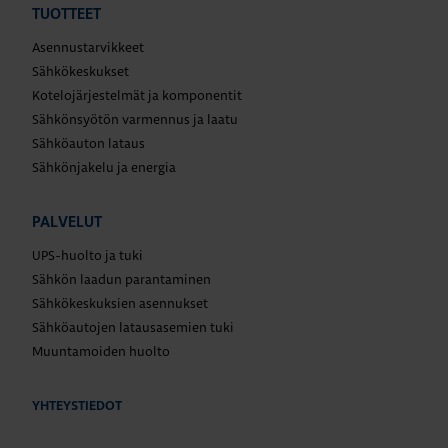
TUOTTEET
Asennustarvikkeet
Sähkökeskukset
Kotelojärjestelmät ja komponentit
Sähkönsyötön varmennus ja laatu
Sähköauton lataus
Sähkönjakelu ja energia
PALVELUT
UPS-huolto ja tuki
Sähkön laadun parantaminen
Sähkökeskuksien asennukset
Sähköautojen latausasemien tuki
Muuntamoiden huolto
YHTEYSTIEDOT