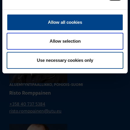
+358 40 687 7998
susanna.ahokas@utu.eu
Allow all cookies
Allow selection
Use necessary cookies only
ALUEMYYNTIPÄÄLLIKKÖ, POHJOIS-SUOMI
Risto Romppainen
+358 40 737 5384
risto.romppainen@utu.eu