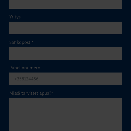
Yritys
Sähköposti
*
Puhelinnumero
Missä tarvitset apua?
*