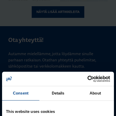
toiminnot yhdessä
järjestelmässä
NÄYTÄ LISÄÄ ARTIKKELEITA
ASENNUSTARVIKKEET
24.11.2025
Lukuaika: 3 min
Ota yhteyttä!
Matter – uusi
älykotistandardi
Autamme mielellämme, jotta löydämme sinulle
parhaan ratkaisun. Otathan yhteyttä puhelimitse,
sähköpostitse tai verkkolomakkeen kautta.
KATSO KAIKKI ARTIKKELIT
Consent
Details
About
This website uses cookies