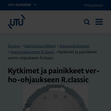
Yhteystiedot
UTU-KONSERNI
UTU
Etsi
AVAA
sivustolta
VALIKK
Etusivu
>
Asennustarvikkeet
>
Asennuskalusteet
>
Asennuskalusteet R.classic
>
Kytkimet ja painikkeet
verho-ohjaukseen R.classic
Kyt­ki­met ja pai­nik­keet ver­
ho-oh­jauk­seen R.​classic