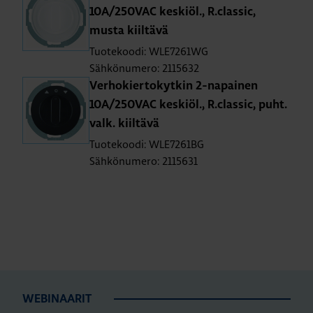
10A/250­VAC kes­kiöl., R.​classic,
musta kiil­tä­vä
Tuotekoodi: WLE7261WG
Sähkönumero: 2115632
Ver­ho­kier­to­kyt­kin 2-na­pai­nen
10A/250­VAC kes­kiöl., R.​classic, puht.​
valk. kiil­tä­vä
Tuotekoodi: WLE7261BG
Sähkönumero: 2115631
WEBINAARIT