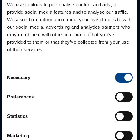
We use cookies to personalise content and ads, to
provide social media features and to analyse our traffic.
ALUEMYYNTIPÄÄLLIKKÖ, LÄNSI-SUOMI
We also share information about your use of our site with
our social media, advertising and analytics partners who
Jussi Pernaa
may combine it with other information that you’ve
+358 50 596 7006
provided to them or that they’ve collected from your use
jussi.pernaa@utu.eu
of their services.
Consent
Necessary
Selection
Preferences
Statistics
ALUEMYYNTIPÄÄLLIKKÖ, ITÄ-SUOMI
Susanna Ahokas
Marketing