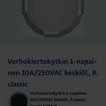
Ver­ho­kier­to­kyt­kin 1-na­pai­
nen 10A/250­VAC kes­kiöl., R.​
classic
Ver­ho­kier­to­kyt­kin 1-na­pai­nen
10A/250­VAC kes­kiöl., R.​classic,