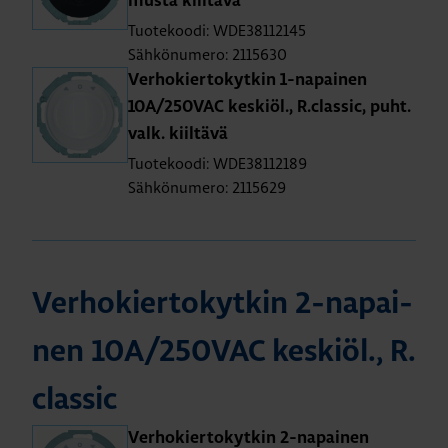
musta kiil­tä­vä
Tuotekoodi: WDE38112145
Sähkönumero: 2115630
Ver­ho­kier­to­kyt­kin 1-na­pai­nen
10A/250­VAC kes­kiöl., R.​classic, puht.​
valk. kiil­tä­vä
Tuotekoodi: WDE38112189
Sähkönumero: 2115629
Ver­ho­kier­to­kyt­kin 2-na­pai­
nen 10A/250­VAC kes­kiöl., R.​
classic
Ver­ho­kier­to­kyt­kin 2-na­pai­nen