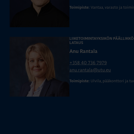
Vantaa, varasto ja toimi
Toimipiste:
LIIKETOIMINTAYKSIKÖN PÄÄLLIKK
LATAUS
Anu Rantala
+358 40 736 7979
anu.rantala@utu.eu
Ulvila, pääkonttori ja t
Toimipiste: