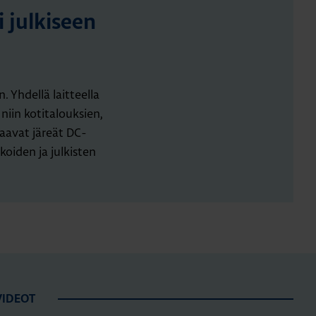
 julkiseen
 Yhdellä laitteella
iin kotitalouksien,
taavat järeät DC-
koiden ja julkisten
VIDEOT