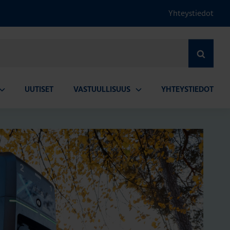
Yhteystiedot
HAE
UUTISET
VASTUULLISUUS
YHTEYSTIEDOT
vaa
Avaa
lavalikko
alavalikko