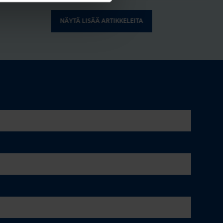
NÄYTÄ LISÄÄ ARTIKKELEITA
ÄHKÖAUTON LATAUS
.3.2026
|
Lukuaika: 3 min
UTU toteutti Auramaa-
htiöille valtakunnallisen
työpaikkalatausratkaisun
Play
KATSO KAIKKI ARTIKKELIT