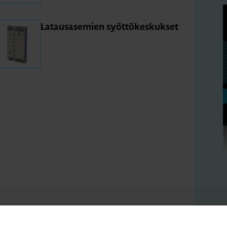
La­taus­a­se­mien syöt­tö­kes­kuk­set