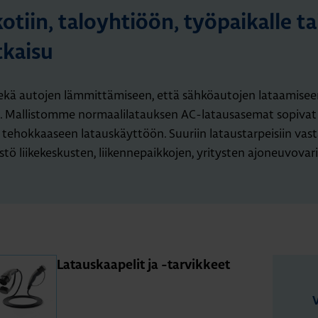
iin, taloyhtiöön, työpaikalle tai
tkaisu
kä autojen lämmittämiseen, että sähköautojen lataamiseen.
in. Mallistomme normaalilatauksen AC-latausasemat sopivat n
a tehokkaaseen latauskäyttöön. Suuriin lataustarpeisiin vas
tö liikekeskusten, liikennepaikkojen, yritysten ajoneuvovari
La­taus­kaa­pe­lit ja -tar­vik­keet