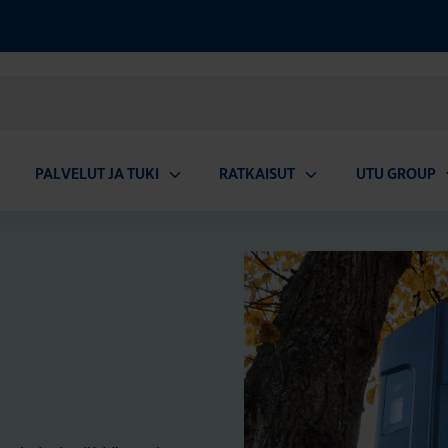
PALVELUT JA TUKI
RATKAISUT
UTU GROUP
aa
Avaa
Avaa
A
valikko
alavalikko
alavalikko
a