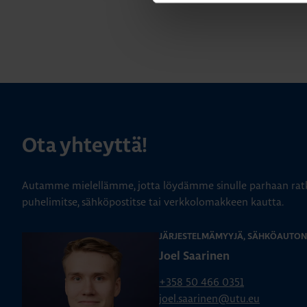
Ota yhteyttä!
Autamme mielellämme, jotta löydämme sinulle parhaan ratk
puhelimitse, sähköpostitse tai verkkolomakkeen kautta.
JÄRJESTELMÄMYYJÄ, SÄHKÖAUTON
Joel Saarinen
+358 50 466 0351
joel.saarinen@utu.eu