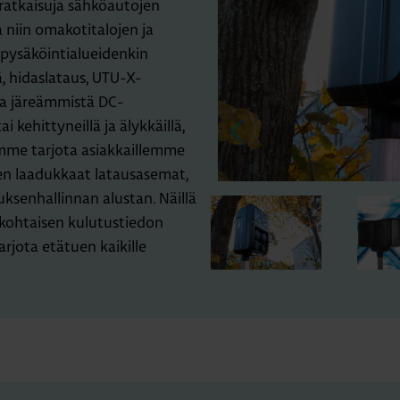
 ratkaisuja sähköautojen
niin omakotitalojen ja
 pysäköintialueidenkin
 hidaslataus, UTU-X-
ja järeämmistä DC-
 kehittyneillä ja älykkäillä,
oimme tarjota asiakkaillemme
n laadukkaat latausasemat,
ksenhallinnan alustan. Näillä
äkohtaisen kulutustiedon
rjota etätuen kaikille