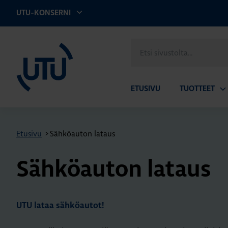
UTU-KONSERNI
UTU
Etsi
sivustolta
ETUSIVU
TUOTTEET
Av
ala
Etusivu
>
Sähköauton lataus
Säh­kö­au­ton la­taus
UTU lataa sähköautot!