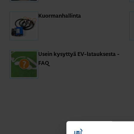
Kuor­man­hal­lin­ta
Usein ky­syt­tyä EV-la­tauk­ses­ta -
FAQ