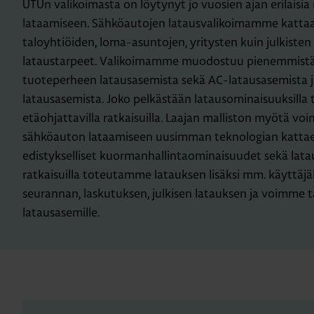
UTUn valikoimasta on löytynyt jo vuosien ajan erilaisia
lataamiseen. Sähköautojen latausvalikoimamme kattaa 
taloyhtiöiden, loma-asuntojen, yritysten kuin julkisten
lataustarpeet. Valikoimamme muodostuu pienemmistä,
tuoteperheen latausasemista sekä AC-latausasemista 
latausasemista. Joko pelkästään latausominaisuuksilla tai
etäohjattavilla ratkaisuilla. Laajan malliston myötä v
sähköauton lataamiseen uusimman teknologian kattae
edistykselliset kuormanhallintaominaisuudet sekä latau
ratkaisuilla toteutamme latauksen lisäksi mm. käyttäj
seurannan, laskutuksen, julkisen latauksen ja voimme ta
latausasemille.