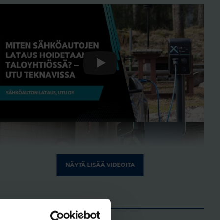
Play
NÄYTÄ LISÄÄ VIDEOITA
Play
WEBINAARIT