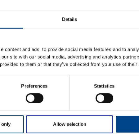
Details
e content and ads, to provide social media features and to analy
S
 our site with our social media, advertising and analytics partn
1
 provided to them or that they’ve collected from your use of their
p
Preferences
Statistics
S
2
 only
Allow selection
k
l