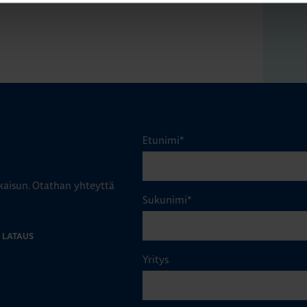
S
4
y
Etunimi
*
aisun. Otathan yhteyttä
Sukunimi
*
 LATAUS
Yritys