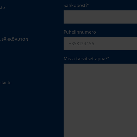
Sähköposti
*
sto
Puhelinnumero
Ö, SÄHKÖAUTON
Missä tarvitset apua?
*
uotanto