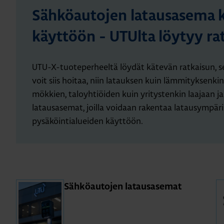
Sähköautojen latausasema kot
käyttöön - UTUlta löytyy ra
UTU-X-tuoteperheeltä löydät kätevän ratkaisun, se
voit siis hoitaa, niin latauksen kuin lämmityksenk
mökkien, taloyhtiöiden kuin yritystenkin laajaan j
latausasemat, joilla voidaan rakentaa latausympäris
pysäköintialueiden käyttöön.
Säh­kö­au­to­jen la­taus­a­se­mat