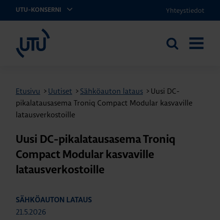
Yhteystiedot
UTU-KONSERNI
UTU
Etsi
AVAA
sivustolta
VALIKK
Etusivu
>
Uutiset
>
Sähköauton lataus
>
Uusi DC-
pikalatausasema Troniq Compact Modular kasvaville
latausverkostoille
Uusi DC-pikalatausasema Troniq
Compact Modular kasvaville
latausverkostoille
SÄHKÖAUTON LATAUS
21.5.2026