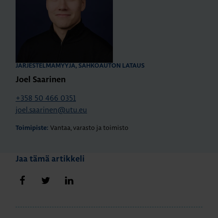
JÄRJESTELMÄMYYJÄ, SÄHKÖAUTON LATAUS
Joel Saarinen
+358 50 466 0351
joel.saarinen@utu.eu
Vantaa, varasto ja toimisto
Toimipiste:
Jaa tämä artikkeli
Jaa Facebookissa
Jaa Twitterissä
Jaa LinkedInissä