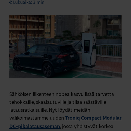
Lukuaika: 3 min
Sähköisen liikenteen nopea kasvu lisää tarvetta
tehokkaille, skaalautuville ja tilaa säästäville
latausratkaisuille. Nyt löydät meidän
valikoimastamme uuden
Troniq Compact Modular
, jossa yhdistyvät korkea
DC-pikalatausaseman