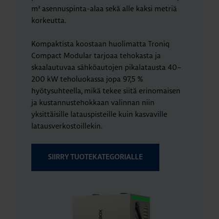
m² asennuspinta-alaa sekä alle kaksi metriä
korkeutta.
Kompaktista koostaan huolimatta Troniq
Compact Modular tarjoaa tehokasta ja
skaalautuvaa sähköautojen pikalatausta 40–
200 kW teholuokassa jopa 97,5 %
hyötysuhteella, mikä tekee siitä erinomaisen
ja kustannustehokkaan valinnan niin
yksittäisille latauspisteille kuin kasvaville
latausverkostoillekin.
SIIRRY TUOTEKATEGORIALLE