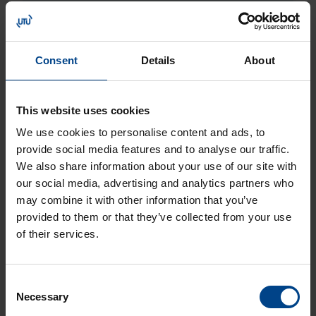
integroitavan osaksi laajempia
energianhallinta- ja latausjärjestelmiä.
Consent
Details
About
Laitteen suunnittelussa on huomioitu
kestävyys ja pitkä käyttöikä: korkeat
suojausluokat varmistavat toiminnan erittäin
This website uses cookies
vaativissa olosuhteissa ja asemat on
valmistettu pääosin eurooppalaisista
We use cookies to personalise content and ads, to
komponenteista. Asemat ovat räätälöitävissä
provide social media features and to analyse our traffic.
lukuisilla eri varusteilla kuten muun muassa
We also share information about your use of our site with
lähimaksupäätteellä, MID-mittareilla ja eri
our social media, advertising and analytics partners who
pituisilla latauskaapeleilla.
may combine it with other information that you’ve
provided to them or that they’ve collected from your use
Troniq Compact Modular ratkaisee
of their services.
sähköauton latauksen muun muassa:
Consent
kauppakeskuksissa
Necessary
Selection
yritys- ja toimistokiinteistöissä