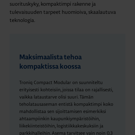
suorituskyky, kompaktimpi rakenne ja
tulevaisuuden tarpeet huomioiva, skaalautuva
teknologia.
Maksimaalista tehoa
kompaktissa koossa
Troniq Compact Modular on suunniteltu
erityisesti kohteisiin, joissa tilaa on rajallisesti,
vaikka lataustarve olisi suuri. Tämän
teholatausaseman entistä kompaktimpi koko
mahdollistaa sen sijoittamisen esimerkiksi
ahtaampiinkin kaupunkiympäristöihin,
liikekiinteistöihin, logistiikkakeskuksiin ja
parkkihalleihin. Asema tarvitsee vain noin 0,3