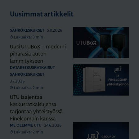
Uusimmat artikkelit
5.8.2026
SÄHKÖKESKUKSET
Lukuaika: 3 min
Uusi UTUBoX – moderni
piharasia auton
lämmitykseen
DATAKESKUSRATKAISUT
SÄHKÖKESKUKSET
3.7.2026
Lukuaika: 2 min
UTU laajentaa
keskusratkaisujensa
tarjontaa yhteistyössä
Finelcompin kanssa
24.6.2026
ME OLEMME UTU
Lukuaika: 2 min