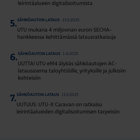
leirintäalueen digitalisoitumista
23.5.2025
SÄHKÖAUTON LATAUS
5.
UTU mukana 4 miljoonan euron SECHA-
hankkeessa kehittämässä latausratkaisuja
1.4.2025
SÄHKÖAUTON LATAUS
6.
UUTTA! UTU eM4 älykäs sähköautojen AC-
latausasema taloyhtiöille, yrityksille ja julkisiin
kohteisiin
13.3.2025
SÄHKÖAUTON LATAUS
7.
UUTUUS: UTU-X Caravan on ratkaisu
leirintäalueiden digitalisoitumisen tarpeisiin