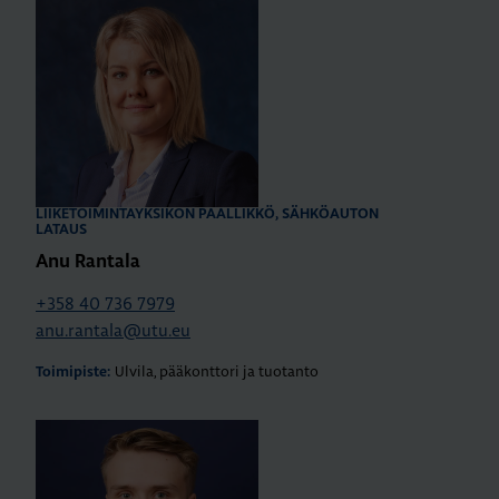
LIIKETOIMINTAYKSIKÖN PÄÄLLIKKÖ, SÄHKÖAUTON
LATAUS
Anu Rantala
+358 40 736 7979
anu.rantala@utu.eu
Ulvila, pääkonttori ja tuotanto
Toimipiste: