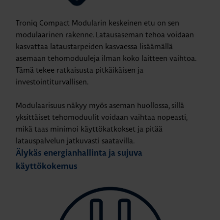
Troniq Compact Modularin keskeinen etu on sen
modulaarinen rakenne. Latausaseman tehoa voidaan
kasvattaa lataustarpeiden kasvaessa lisäämällä
asemaan tehomoduuleja ilman koko laitteen vaihtoa.
Tämä tekee ratkaisusta pitkäikäisen ja
investointiturvallisen.
Modulaarisuus näkyy myös aseman huollossa, sillä
yksittäiset tehomoduulit voidaan vaihtaa nopeasti,
mikä taas minimoi käyttökatkokset ja pitää
latauspalvelun jatkuvasti saatavilla.
Älykäs energianhallinta ja sujuva
käyttökokemus