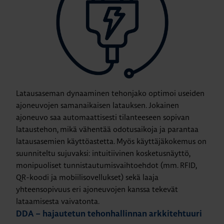
Latausaseman dynaaminen tehonjako optimoi useiden
ajoneuvojen samanaikaisen latauksen. Jokainen
ajoneuvo saa automaattisesti tilanteeseen sopivan
lataustehon, mikä vähentää odotusaikoja ja parantaa
latausasemien käyttöastetta. Myös käyttäjäkokemus on
suunniteltu sujuvaksi: intuitiivinen kosketusnäyttö,
monipuoliset tunnistautumisvaihtoehdot (mm. RFID,
QR-koodi ja mobiilisovellukset) sekä laaja
yhteensopivuus eri ajoneuvojen kanssa tekevät
lataamisesta vaivatonta.
DDA – hajautetun tehonhallinnan arkkitehtuuri