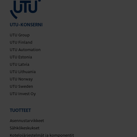
UTU-KONSERNI
UTU Group
UTU Finland
UTU Automation
UTU Estonia
UTU Latvia
UTU Lithuania
UTU Norway
UTU Sweden
UTU Invest Oy
TUOTTEET
Asennustarvikkeet
Sähkökeskukset
Kotelojärjestelmät ja komponentit