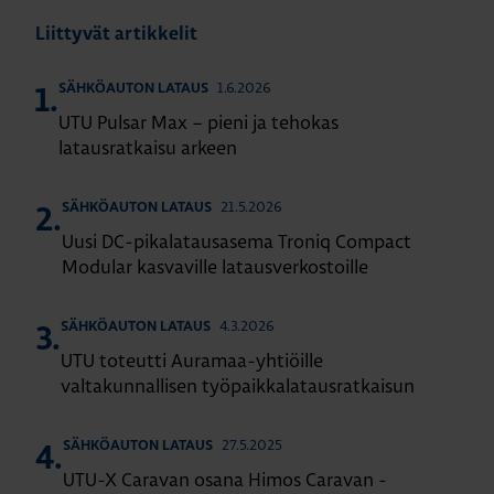
Liittyvät artikkelit
1.6.2026
SÄHKÖAUTON LATAUS
1.
UTU Pulsar Max – pieni ja tehokas
latausratkaisu arkeen
21.5.2026
SÄHKÖAUTON LATAUS
2.
Uusi DC-pikalatausasema Troniq Compact
Modular kasvaville latausverkostoille
4.3.2026
SÄHKÖAUTON LATAUS
3.
UTU toteutti Auramaa-yhtiöille
valtakunnallisen työpaikkalatausratkaisun
27.5.2025
SÄHKÖAUTON LATAUS
4.
UTU-X Caravan osana Himos Caravan -