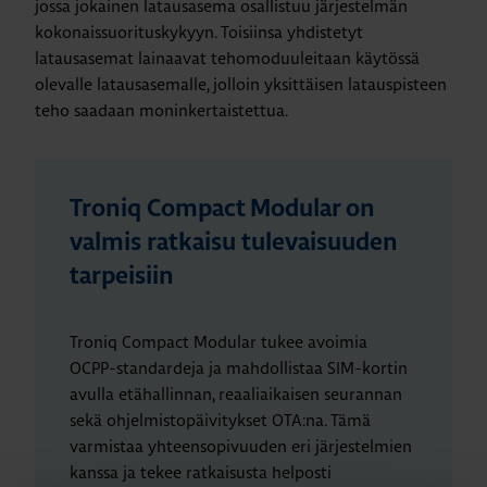
jossa jokainen latausasema osallistuu järjestelmän
kokonaissuorituskykyyn. Toisiinsa yhdistetyt
latausasemat lainaavat tehomoduuleitaan käytössä
olevalle latausasemalle, jolloin yksittäisen latauspisteen
teho saadaan moninkertaistettua.
Troniq Compact Modular on
valmis ratkaisu tulevaisuuden
tarpeisiin
Troniq Compact Modular tukee avoimia
OCPP-standardeja ja mahdollistaa SIM-kortin
avulla etähallinnan, reaaliaikaisen seurannan
sekä ohjelmistopäivitykset OTA:na. Tämä
varmistaa yhteensopivuuden eri järjestelmien
kanssa ja tekee ratkaisusta helposti