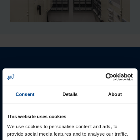
Ota yhteyttä!
Autamme mielellämme sähkökeskuksien
Consent
Details
About
asennusasioissa. Ota yhteyttä soittamalla, sähköpostilla
tai verkkolomakkeella, niin otamme sinuun yhteyttä
pikimmiten!
This website uses cookies
We use cookies to personalise content and ads, to
Etunimi
*
provide social media features and to analyse our traffic.