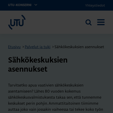
Yhteystiedot
UTU-KONSERNI
UTU
Etsi
AVAA
sivustolta
VALIKK
Etusivu
>
Palvelut ja tuki
>
Sähkökeskuksien asennukset
Sähkökeskuksien
asennukset
Tarvitsetko apua vaativien sähkökeskuksien
asentamiseen? Lähes 80 vuoden kokemus
sähkökeskusvalmistuksesta takaa sen, että tunnemme
keskukset perin pohjin. Ammattitaitoinen tiimimme
auttaa joko vain jossakin vaiheessa tai tekee koko työn