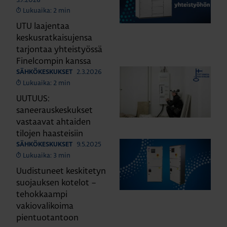
Lukuaika: 2 min
UTU laajentaa
keskusratkaisujensa
tarjontaa yhteistyössä
Finelcompin kanssa
2.3.2026
SÄHKÖKESKUKSET
Lukuaika: 2 min
UUTUUS:
saneerauskeskukset
vastaavat ahtaiden
tilojen haasteisiin
9.5.2025
SÄHKÖKESKUKSET
Lukuaika: 3 min
Uudistuneet keskitetyn
suojauksen kotelot –
tehokkaampi
vakiovalikoima
pientuotantoon