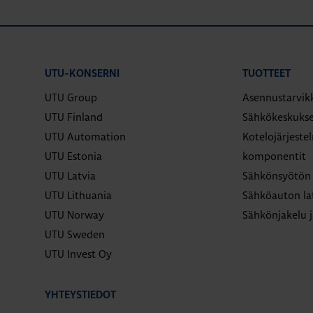
UTU-KONSERNI
TUOTTEET
UTU Group
Asennustarvik
UTU Finland
Sähkökeskukse
UTU Automation
Kotelojärjeste
UTU Estonia
komponentit
UTU Latvia
Sähkönsyötön 
UTU Lithuania
Sähköauton la
UTU Norway
Sähkönjakelu j
UTU Sweden
UTU Invest Oy
YHTEYSTIEDOT