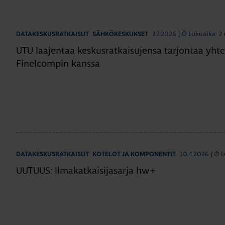
3.7.2026
|
Lukuaika: 2
DATAKESKUSRATKAISUT
SÄHKÖKESKUKSET
UTU laajentaa keskusratkaisujensa tarjontaa yhte
Finelcompin kanssa
10.4.2026
|
L
DATAKESKUSRATKAISUT
KOTELOT JA KOMPONENTIT
UUTUUS: Ilmakatkaisijasarja hw+