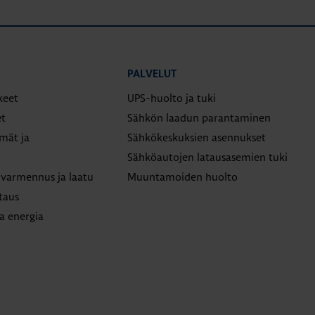
PALVELUT
keet
UPS-huolto ja tuki
t
Sähkön laadun parantaminen
lmät ja
Sähkökeskuksien asennukset
Sähköautojen latausasemien tuki
varmennus ja laatu
Muuntamoiden huolto
taus
a energia