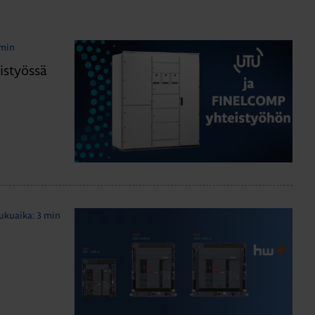
 min
istyössä
ukuaika: 3 min