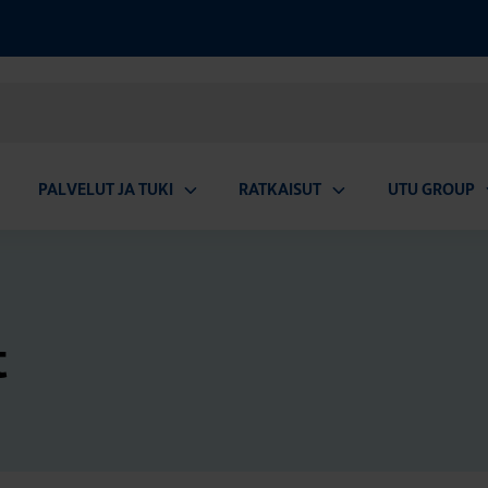
PALVELUT JA TUKI
RATKAISUT
UTU GROUP
aa
Avaa
Avaa
A
valikko
alavalikko
alavalikko
a
t