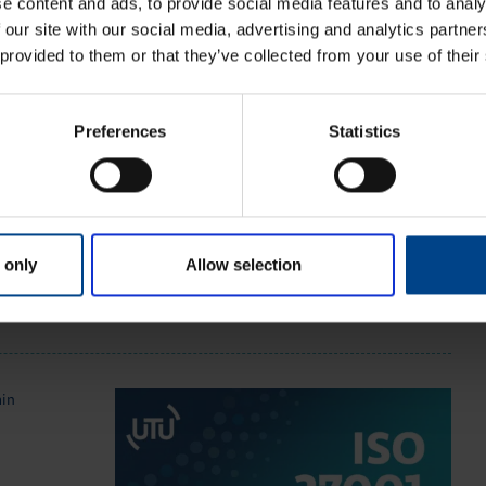
e content and ads, to provide social media features and to analy
 our site with our social media, advertising and analytics partn
 provided to them or that they’ve collected from your use of their
Preferences
Statistics
a avaimet
 only
Allow selection
min
-