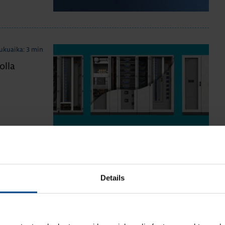
ukuaika: 3 min
olla
Details
orssan