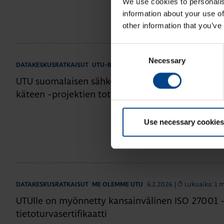
We use cookies to personalis
information about your use of
other information that you’ve
Consent
Necessary
Selection
12.3.2026
|
Lukuaika: 3 min
DATAKESKUSRATKAISUT
UTU-BLOGI
UTU suomalaisen sähkönjakelun edelläkävijänä j
käteen -projektien toteuttajana
Use necessary cookies
6.2.2026
|
Lukuaika: 1 
DATAKESKUSRATKAISUT
ME OLEMME UTU
UTUlle on myönnetty kansainvälinen ISO 27001 
tietoturvasertifikaatti