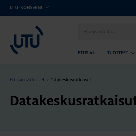
UTU-KONSERNI
UTU
Etsi
sivustolta
ETUSIVU
TUOTTEET
Av
ala
Etusivu
>
Uutiset
>
Datakeskusratkaisut
Datakeskusratkaisu