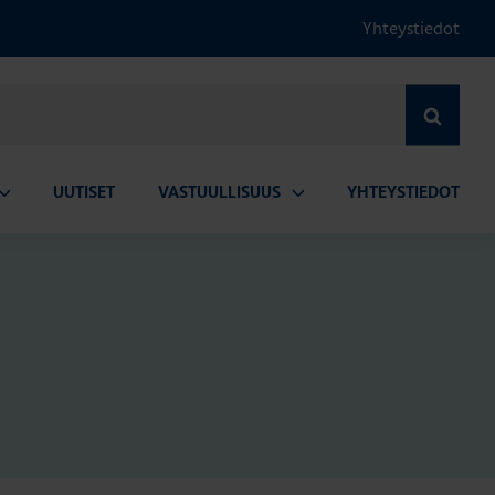
Yhteystiedot
HAE
UUTISET
VASTUULLISUUS
YHTEYSTIEDOT
vaa
Avaa
lavalikko
alavalikko