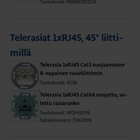
Tuotekoodi: MAN0301024
Te­le­rasiat 1xRJ45, 45° liit­ti­
mil­lä
Te­le­ra­sia 1xRJ45 Cat3 suo­jaa­ma­ton
8-na­pai­nen ruu­vi­liit­ti­min
Tuotekoodi: 4538
Te­le­ra­sia 1xRJ45 Cat6A suo­jat­tu, va­
let­tu ra­sia­run­ko
Tuotekoodi: WDF41076
Sähkönumero: 7242099