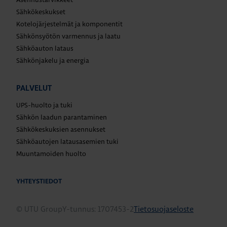
Sähkökeskukset
Kotelojärjestelmät ja komponentit
Sähkönsyötön varmennus ja laatu
Sähköauton lataus
Sähkönjakelu ja energia
PALVELUT
UPS-huolto ja tuki
Sähkön laadun parantaminen
Sähkökeskuksien asennukset
Sähköautojen latausasemien tuki
Muuntamoiden huolto
YHTEYSTIEDOT
© UTU Group
Y-tunnus: 1707453-2
Tietosuojaseloste