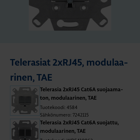
Te­le­rasiat 2xRJ45, mo­du­laa­
ri­nen, TAE
Te­le­ra­sia 2xRJ45 Cat6A suo­jaa­ma­
ton, mo­du­laa­ri­nen, TAE
Tuotekoodi: 4584
Sähkönumero: 7242115
Te­le­ra­sia 2xRJ45 Cat6A suo­jat­tu,
mo­du­laa­ri­nen, TAE