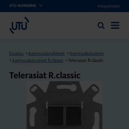
Yhteystiedot
UTU-KONSERNI
UTU
Etsi
AVAA
sivustolta
VALIKK
Etusivu
>
Asennustarvikkeet
>
Asennuskalusteet
>
Asennuskalusteet R.classic
>
Telerasiat R.classic
Te­le­rasiat R.​classic