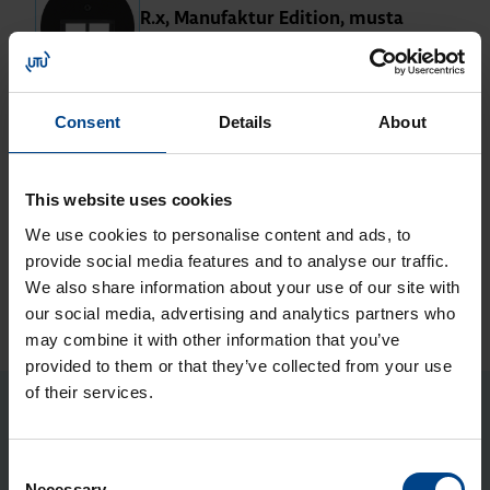
R.x, Ma­nu­fak­tur Edi­tion, musta
matta
Tuotekoodi: MAN0307224
Kes­kiö­le­vy 2-osai­sil­le te­le­rasioil­le,
Consent
Details
About
R.x, Ma­nu­fak­tur Edi­tion, vih­reä
matta
Tuotekoodi: MAN0301124
This website uses cookies
We use cookies to personalise content and ads, to
provide social media features and to analyse our traffic.
We also share information about your use of our site with
our social media, advertising and analytics partners who
may combine it with other information that you’ve
provided to them or that they’ve collected from your use
of their services.
WEBINAARIT
Consent
KATSO KAIKKI WEBINAARIT
Necessary