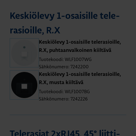
Kes­kiö­le­vy 1-osai­sil­le te­le­
rasioil­le, R.X
Kes­kiö­le­vy 1-osai­sil­le te­le­rasioil­le,
R.X, puh­taan­val­koi­nen kiil­tä­vä
Tuotekoodi: WLF1007WG
Sähkönumero: 7242200
Kes­kiö­le­vy 1-osai­sil­le te­le­rasioil­le,
R.X, musta kiil­tä­vä
Tuotekoodi: WLF1007BG
Sähkönumero: 7242226
Te­le­rasiat 2xRJ45, 45° liit­ti­