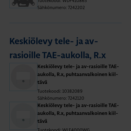
Tuotekoodi: WDF410863
Sähkönumero: 7242202
Kes­kiö­le­vy tele- ja av-
rasioil­le TAE-au­kol­la, R.x
Kes­kiö­le­vy tele- ja av-rasioil­le TAE-
au­kol­la, R.x, puh­taan­val­koi­nen kiil­
tä­vä
Tuotekoodi: 10382089
Sähkönumero: 7242120
Kes­kiö­le­vy tele- ja av-rasioil­le TAE-
au­kol­la, R.x, puh­taan­val­koi­nen kiil­
tä­vä
Tuotekoodi: WLF4000WG