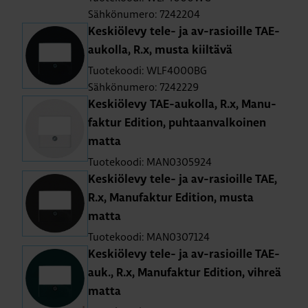
Sähkönumero: 7242204
Kes­kiö­le­vy tele- ja av-rasioil­le TAE-
au­kol­la, R.x, musta kiil­tä­vä
Tuotekoodi: WLF4000BG
Sähkönumero: 7242229
Kes­kiö­le­vy TAE-au­kol­la, R.x, Ma­nu­
fak­tur Edi­tion, puh­taan­val­koi­nen
matta
Tuotekoodi: MAN0305924
Kes­kiö­le­vy tele- ja av-rasioil­le TAE,
R.x, Ma­nu­fak­tur Edi­tion, musta
matta
Tuotekoodi: MAN0307124
Kes­kiö­le­vy tele- ja av-rasioil­le TAE-
auk., R.x, Ma­nu­fak­tur Edi­tion, vih­reä
matta