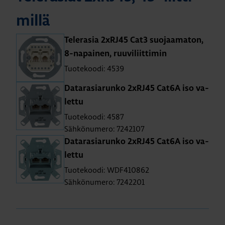
mil­lä
Te­le­ra­sia 2xRJ45 Cat3 suo­jaa­ma­ton,
8-na­pai­nen, ruu­vi­liit­ti­min
Tuotekoodi: 4539
Da­ta­ra­sia­run­ko 2xRJ45 Cat6A iso va­
let­tu
Tuotekoodi: 4587
Sähkönumero: 7242107
Da­ta­ra­sia­run­ko 2xRJ45 Cat6A iso va­
let­tu
Tuotekoodi: WDF410862
Sähkönumero: 7242201