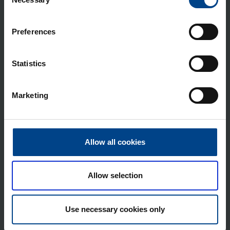
Selection
Preferences
ARTIKKELIT
Statistics
ASENNUSTARVIKKEET
4.6.2026
Lukuaika: 3 min
Marketing
Berker-
asennuskalusteet
siirtyvät Hager-
tuotemerkin alle
Allow all cookies
ASENNUSTARVIKKEET
Allow selection
24.11.2025
Lukuaika: 4 min
Domovea – älykodin
Use necessary cookies only
toiminnot yhdessä
järjestelmässä
NÄYTÄ LISÄÄ ARTIKKELEITA