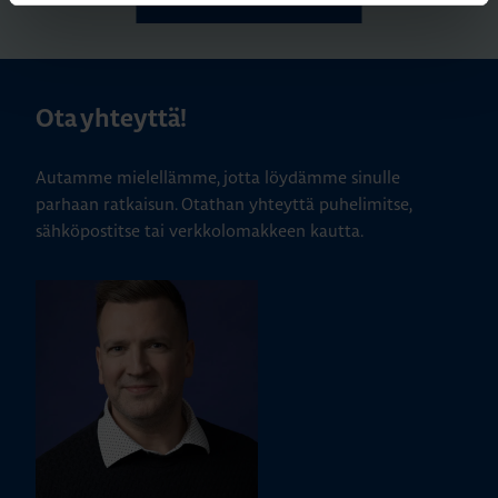
ASENNUSTARVIKKEET
24.11.2025
Lukuaika: 3 min
Ota yhteyttä!
Matter – uusi
älykotistandardi
Autamme mielellämme, jotta löydämme sinulle
parhaan ratkaisun. Otathan yhteyttä puhelimitse,
sähköpostitse tai verkkolomakkeen kautta.
KATSO KAIKKI ARTIKKELIT