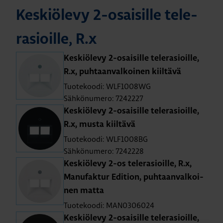
Kes­kiö­le­vy 2-osai­sil­le te­le­
rasioil­le, R.x
Kes­kiö­le­vy 2-osai­sil­le te­le­rasioil­le,
R.x, puh­taan­val­koi­nen kiil­tä­vä
Tuotekoodi: WLF1008WG
Sähkönumero: 7242227
Kes­kiö­le­vy 2-osai­sil­le te­le­rasioil­le,
R.x, musta kiil­tä­vä
Tuotekoodi: WLF1008BG
Sähkönumero: 7242228
Kes­kiö­le­vy 2-os te­le­rasioil­le, R.x,
Ma­nu­fak­tur Edi­tion, puh­taan­val­koi­
nen matta
Tuotekoodi: MAN0306024
Kes­kiö­le­vy 2-osai­sil­le te­le­rasioil­le,