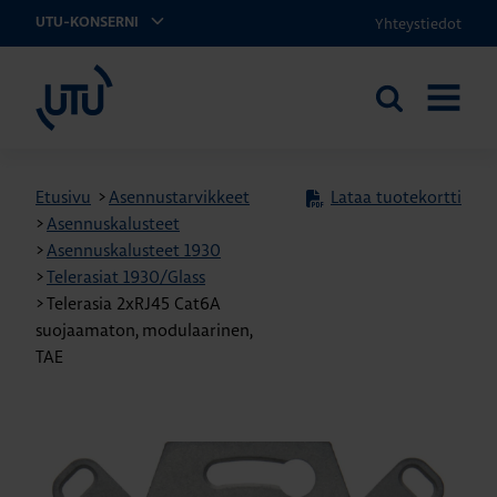
Yhteystiedot
UTU-KONSERNI
UTU
Etsi
AVAA
sivustolta
VALIKK
Etusivu
>
Asennustarvikkeet
Lataa tuotekortti
>
Asennuskalusteet
>
Asennuskalusteet 1930
>
Telerasiat 1930/Glass
>
Telerasia 2xRJ45 Cat6A
suojaamaton, modulaarinen,
TAE