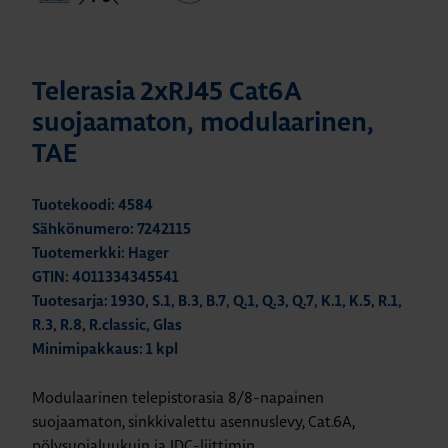
Telerasia 2xRJ45 Cat6A
suojaamaton, modulaarinen,
TAE
Tuotekoodi: 4584
Sähkönumero: 7242115
Tuotemerkki: Hager
GTIN: 4011334345541
Tuotesarja: 1930, S.1, B.3, B.7, Q.1, Q.3, Q.7, K.1, K.5, R.1,
R.3, R.8, R.classic, Glas
Minimipakkaus: 1 kpl
Modulaarinen telepistorasia 8/8-napainen
suojaamaton, sinkkivalettu asennuslevy, Cat.6A,
pölysuojaluukuin ja IDC-liittimin.