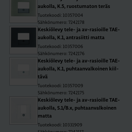
au­kol­la, K.5, ruos­tu­ma­ton teräs
Tuotekoodi: 10357004
Sähkönumero: 7242178
Kes­kiö­le­vy tele- ja av-rasioil­le TAE-
au­kol­la, K.1, ant­ra­siit­ti matta
Tuotekoodi: 10357006
Sähkönumero: 7242176
Kes­kiö­le­vy tele- ja av-rasioil­le TAE-
au­kol­la, K.1, puh­taan­val­koi­nen kiil­
tä­vä
Tuotekoodi: 10357009
Sähkönumero: 7242175
Kes­kiö­le­vy tele- ja av-rasioil­le TAE-
au­kol­la, S.1/B.x, puh­taan­val­koi­nen
matta
Tuotekoodi: 10331909
Sähkönumero: 7242117