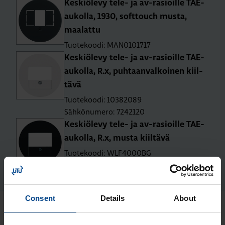
Kes­kiö­le­vy tele- ja av-rasioil­le TAE-
au­kol­la, 1930, soft­touch musta,
maa­lat­tu
Tuotekoodi: MAN0101717
Kes­kiö­le­vy tele- ja av-rasioil­le TAE-
au­kol­la, R.x, puh­taan­val­koi­nen kiil­
tä­vä
Tuotekoodi: 10382089
Sähkönumero: 7242120
Kes­kiö­le­vy tele- ja av-rasioil­le TAE-
au­kol­la, R.x, musta kiil­tä­vä
Tuotekoodi: WLF4000BG
Sähkönumero: 7242229
Consent
Details
About
Uusimmat artikkelit aiheesta