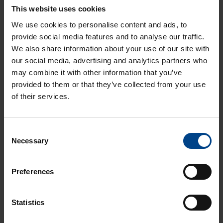
Asennustarvikkeet
This website uses cookies
We use cookies to personalise content and ads, to
ASENNUSTARVIKKEET
provide social media features and to analyse our traffic.
4.6.2026
We also share information about your use of our site with
Lukuaika: 3 min
our social media, advertising and analytics partners who
Berker-
may combine it with other information that you’ve
asennuskalusteet
provided to them or that they’ve collected from your use
siirtyvät Hager-
of their services.
tuotemerkin alle
ASENNUSTARVIKKEET
24.11.2025
Consent
Lukuaika: 4 min
Necessary
Selection
Domovea –
älykodin toiminnot
Preferences
yhdessä
järjestelmässä
ASENNUSTARVIKKEET
Statistics
24.11.2025
Lukuaika: 3 min