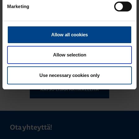
Marketing
Matter – uusi
älykotistandardi
ASENNUSTARVIKKEET
16.10.2025
Lukuaika: 3 min
Allow all cookies
Uuden sukupolven
domovea Plus
Allow selection
korvaa domovea
V1:n
Use necessary cookies only
KATSO LISÄÄ ARTIKKELEITA
Ota yhteyttä!