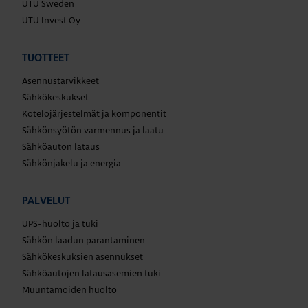
UTU Sweden
UTU Invest Oy
TUOTTEET
Asennustarvikkeet
Sähkökeskukset
Kotelojärjestelmät ja komponentit
Sähkönsyötön varmennus ja laatu
Sähköauton lataus
Sähkönjakelu ja energia
PALVELUT
UPS-huolto ja tuki
Sähkön laadun parantaminen
Sähkökeskuksien asennukset
Sähköautojen latausasemien tuki
Muuntamoiden huolto