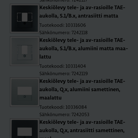
Kes­kiö­le­vy tele- ja av-rasioil­le TAE-
au­kol­la, S.1/B.x, ant­ra­siit­ti matta
Tuotekoodi: 10331606
Sähkönumero: 7242118
Kes­kiö­le­vy tele- ja av-rasioil­le TAE-
au­kol­la, S.1/B.x, alu­mii­ni matta maa­
lat­tu
Tuotekoodi: 10331404
Sähkönumero: 7242119
Kes­kiö­le­vy tele- ja av-rasioil­le TAE-
au­kol­la, Q.x, alu­mii­ni sa­met­ti­nen,
maa­lat­tu
Tuotekoodi: 10336084
Sähkönumero: 7242053
Kes­kiö­le­vy tele- ja av-rasioil­le TAE-
au­kol­la, Q.x, ant­ra­siit­ti sa­met­ti­nen,