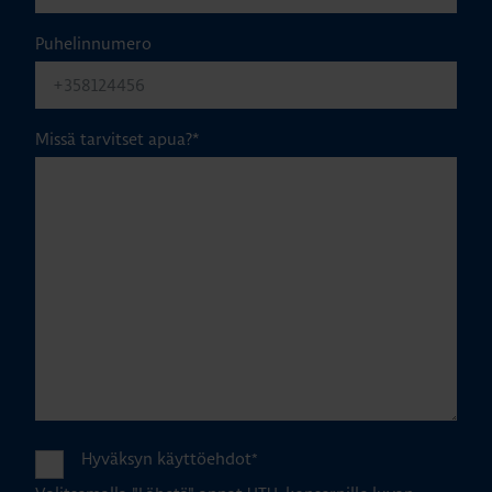
Puhelinnumero
Missä tarvitset apua?
*
Hyväksyn käyttöehdot
*