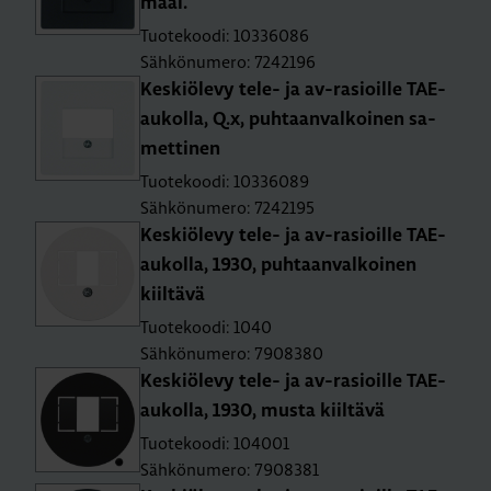
maal.
Tuotekoodi: 10336086
Sähkönumero: 7242196
Kes­kiö­le­vy tele- ja av-rasioil­le TAE-
au­kol­la, Q.x, puh­taan­val­koi­nen sa­
met­ti­nen
Tuotekoodi: 10336089
Sähkönumero: 7242195
Kes­kiö­le­vy tele- ja av-rasioil­le TAE-
au­kol­la, 1930, puh­taan­val­koi­nen
kiil­tä­vä
Tuotekoodi: 1040
Sähkönumero: 7908380
Kes­kiö­le­vy tele- ja av-rasioil­le TAE-
au­kol­la, 1930, musta kiil­tä­vä
Tuotekoodi: 104001
Sähkönumero: 7908381