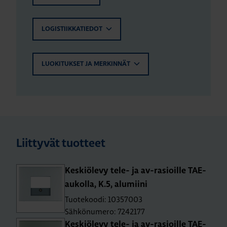
LOGISTIIKKATIEDOT
LUOKITUKSET JA MERKINNÄT
Liittyvät tuotteet
Kes­kiö­le­vy tele- ja av-rasioil­le TAE-
au­kol­la, K.5, alu­mii­ni
Tuotekoodi: 10357003
Sähkönumero: 7242177
Kes­kiö­le­vy tele- ja av-rasioil­le TAE-