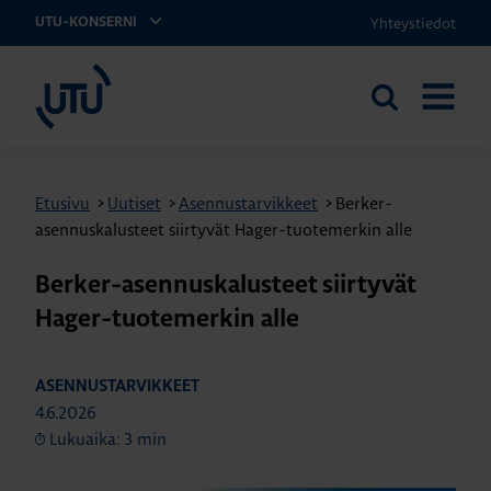
Yhteystiedot
UTU-KONSERNI
UTU
Etsi
AVAA
sivustolta
VALIKK
Etusivu
>
Uutiset
>
Asennustarvikkeet
>
Berker-
asennuskalusteet siirtyvät Hager-tuotemerkin alle
Berker-asennuskalusteet siirtyvät
Hager-tuotemerkin alle
ASENNUSTARVIKKEET
4.6.2026
Lukuaika: 3 min