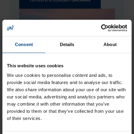
TUTUSTU R.CLASSIC-SARJAAN
Consent
Details
About
This website uses cookies
We use cookies to personalise content and ads, to
W.1-sarja – valmis kaikkiin olosuhteisiin
provide social media features and to analyse our traffic.
We also share information about your use of our site with
Kierrätysmateriaaleja hyödyntävä W.1-
our social media, advertising and analytics partners who
kalustesarja yhdistää kestävyyden,
may combine it with other information that you’ve
turvallisuuden sekä helpon asennettavuuden.
provided to them or that they’ve collected from your use
IP55-tiiveysluokan ja laajan
of their services.
toimintovalikoiman ansiosta W.1-sarja onkin
kannattava valinta asunto-, sähkölaitos-,