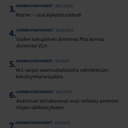
24.11.2025
ASENNUSTARVIKKEET
3.
Matter – uusi älykotistandardi
16.10.2025
ASENNUSTARVIKKEET
4.
Uuden sukupolven domovea Plus korvaa
domovea V1:n
9.9.2025
ASENNUSTARVIKKEET
5.
W.1-sarjan asennuskalusteita valmistetaan
kierrätysmateriaalista
14.5.2025
ASENNUSTARVIKKEET
6.
Avattavat lattiakanavat ovat ratkaisu avointen
tilojen sähköistykseen
25.3.2025
ASENNUSTARVIKKEET
7.