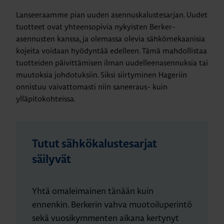
Lanseeraamme pian uuden asennuskalustesarjan. Uudet
tuotteet ovat yhteensopivia nykyisten Berker-
asennusten kanssa, ja olemassa olevia sähkömekaanisia
kojeita voidaan hyödyntää edelleen. Tämä mahdollistaa
tuotteiden päivittämisen ilman uudelleenasennuksia tai
muutoksia johdotuksiin. Siksi siirtyminen Hageriin
onnistuu vaivattomasti niin saneeraus- kuin
ylläpitokohteissa.
Tutut sähkökalustesarjat
säilyvät
Yhtä omaleimainen tänään kuin
ennenkin. Berkerin vahva muotoiluperintö
sekä vuosikymmenten aikana kertynyt