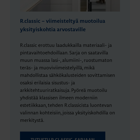
R.classic – viimeisteltyä muotoilua
yksityiskohtia arvostaville
R.classic erottuu laadukkailla materiaali- ja
pintavaihtoehdoillaan. Sarja on saatavilla
muun muassa lasi-, alumiini-, ruostumaton
teräs- ja muoviviimeistelyillä, mikä
mahdollistaa sähkökalusteiden sovittamisen
osaksi erilaisia sisustus- ja
arkkitehtuuriratkaisuja. Pyöreä muotoilu
yhdistää klassisen ilmeen moderniin
estetiikkaan, tehden R.classicista luontevan
valinnan kohteisiin, joissa yksityiskohdilla on
merkitystä.