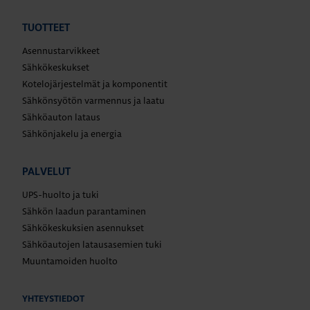
TUOTTEET
Asennustarvikkeet
Sähkökeskukset
Kotelojärjestelmät ja komponentit
Sähkönsyötön varmennus ja laatu
Sähköauton lataus
Sähkönjakelu ja energia
PALVELUT
UPS-huolto ja tuki
Sähkön laadun parantaminen
Sähkökeskuksien asennukset
Sähköautojen latausasemien tuki
Muuntamoiden huolto
YHTEYSTIEDOT