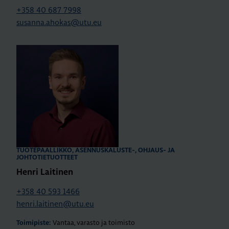
+358 40 687 7998
susanna.ahokas@utu.eu
TUOTEPÄÄLLIKKÖ, ASENNUSKALUSTE-, OHJAUS- JA
JOHTOTIETUOTTEET
Henri Laitinen
+358 40 593 1466
henri.laitinen@utu.eu
Vantaa, varasto ja toimisto
Toimipiste: