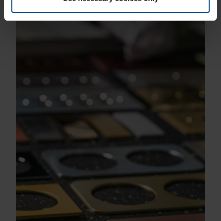
Lue lisää ja anna luovuutesi loistaa!