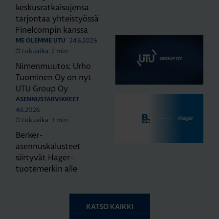
keskusratkaisujensa
tarjontaa yhteistyössä
Finelcompin kanssa
24.6.2026
ME OLEMME UTU
Lukuaika: 2 min
Nimenmuutos: Urho
Tuominen Oy on nyt
UTU Group Oy
ASENNUSTARVIKKEET
4.6.2026
Lukuaika: 3 min
Berker-
asennuskalusteet
siirtyvät Hager-
tuotemerkin alle
KATSO KAIKKI