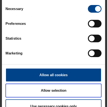
Consent
teollisuus yms. ympäristöihin, joissa
Necessary
Selection
asennukselta edellytetään huippulaatua.
Preferences
TUTUSTU W.1-SARJAAN
Statistics
Marketing
Mukauta sähkökalusteistasi uniikkeja
sisustuselementtejä
Allow all cookies
Sähköasennuskalusteiden väri, muoto ja materiaali
voivat myös olla ratkaisevia huoneen ja tilan
tunnelman kannalta. Hager Manufaktur kytkimet ja
Allow selection
pistorasiat voidaan suunnitella yksilöllisesti asiakkaiden
toiveiden mukaan.
Use necessary cookies only