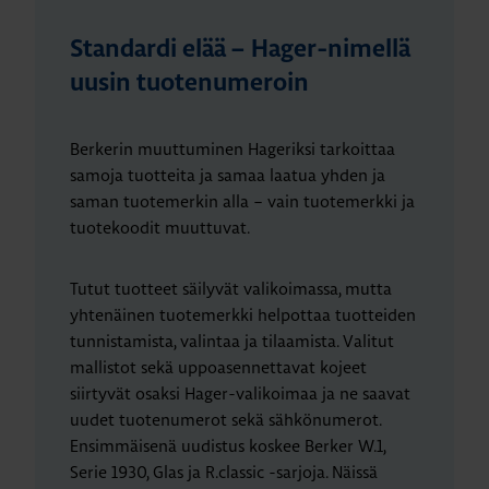
Standardi elää – Hager-nimellä
uusin tuotenumeroin
Berkerin muuttuminen Hageriksi tarkoittaa
samoja tuotteita ja samaa laatua yhden ja
saman tuotemerkin alla – vain tuotemerkki ja
tuotekoodit muuttuvat.
Tutut tuotteet säilyvät valikoimassa, mutta
yhtenäinen tuotemerkki helpottaa tuotteiden
tunnistamista, valintaa ja tilaamista. Valitut
mallistot sekä uppoasennettavat kojeet
siirtyvät osaksi Hager-valikoimaa ja ne saavat
uudet tuotenumerot sekä sähkönumerot.
Ensimmäisenä uudistus koskee Berker W.1,
Serie 1930, Glas ja R.classic -sarjoja. Näissä