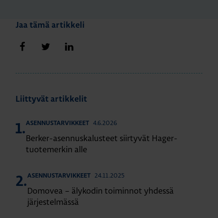
Jaa tämä artikkeli
Jaa Facebookissa
Jaa Twitterissä
Jaa LinkedInissä
Liittyvät artikkelit
4.6.2026
ASENNUSTARVIKKEET
1.
Berker-asennuskalusteet siirtyvät Hager-
tuotemerkin alle
24.11.2025
ASENNUSTARVIKKEET
2.
Domovea – älykodin toiminnot yhdessä
järjestelmässä