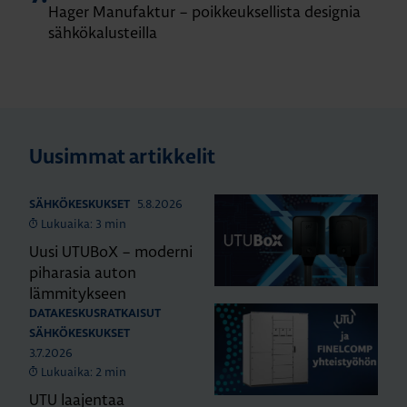
Hager Manu­faktur – poikkeuksellista designia
sähkökalusteilla
Uusimmat artikkelit
5.8.2026
SÄHKÖKESKUKSET
Lukuaika: 3 min
Uusi UTUBoX – moderni
piharasia auton
lämmitykseen
DATAKESKUSRATKAISUT
SÄHKÖKESKUKSET
3.7.2026
Lukuaika: 2 min
UTU laajentaa