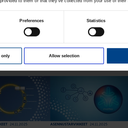
 provided to them or that they’ve collected from your use of their
Preferences
Statistics
 only
Allow selection
ta Asennustarvikkeet
24.11.2025
24.11.2025
KEET
ASENNUSTARVIKKEET