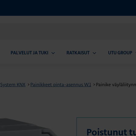
PALVELUT JA TUKI
RATKAISUT
UTU GROUP
aa
Avaa
Avaa
A
valikko
alavalikko
alavalikko
a
System KNX
>
Painikkeet pinta-asennus W.1
>
Painike väyläliityn
Poistunut t