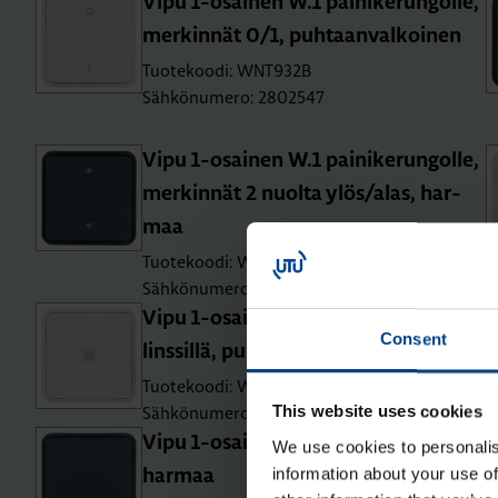
Vipu 1-osai­nen W.1 pai­ni­ke­run­gol­le,
mer­kin­nät 0/1, puh­taan­val­koi­nen
Tuotekoodi: WNT932B
Sähkönumero: 2802547
Vipu 1-osai­nen W.1 pai­ni­ke­run­gol­le,
mer­kin­nät 2 nuol­ta ylös/alas, har­
maa
Tuotekoodi: WNT942
Sähkönumero: 2802550
Vipu 1-osai­nen W.1 pai­ni­ke­run­gol­le,
Consent
lins­sil­lä, puh­taan­val­koi­nen
Tuotekoodi: WNT912B
This website uses cookies
Sähkönumero: 2802545
Vipu 1-osai­nen W.1 pai­ni­ke­run­gol­le,
We use cookies to personalis
information about your use of
har­maa