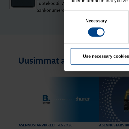
other information that you’ve
Tuotekoodi: WNT902
Sähkönumero: 2802542
Consent
Necessary
Selection
Use necessary cookies
Uusimmat artikkelit aihees
4.6.2026
ASENNUSTARVIKKEET
ASENNUSTARVIK