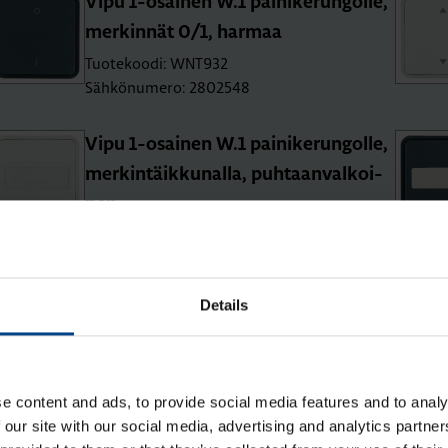
Vipu 1-osai­nen W.1 pai­ni­ke­run­gol­le,
mer­kin­nät 0/1, har­maa
Tuotekoodi: WNT932
Sähkönumero: 2802548
Vipu 1-osai­nen W.1 pai­ni­ke­run­gol­le,
mer­kin­täik­ku­nal­la, puh­taan­val­koi­
nen
Tuotekoodi: WNT922B
Sähkönumero: 2802543
Vipu 1-osai­nen W.1 pai­ni­ke­run­gol­le,
Details
lins­sil­lä, har­maa
Tuotekoodi: WNT912
Sähkönumero: 2802546
e content and ads, to provide social media features and to analy
 our site with our social media, advertising and analytics partn