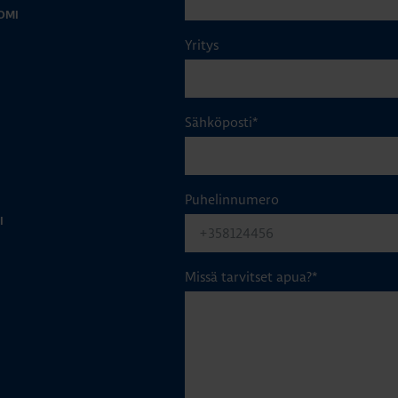
OMI
Yritys
Sähköposti
*
Puhelinnumero
I
Missä tarvitset apua?
*