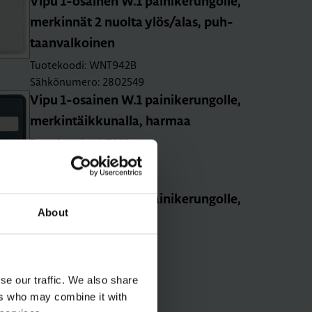
Vipu 1-osai­nen W.1 pai­ni­ke­run­gol­le,
mer­kin­nät 2 nuol­ta ylös/alas, puh­
taan­val­koi­nen
Tuotekoodi: WNT942B
Sähkönumero: 2802549
Vipu 1-osai­nen W.1 pai­ni­ke­run­gol­le,
mer­kin­täik­ku­nal­la, har­maa
Tuotekoodi: WNT922
Sähkönumero: 2802544
Vipu 1-osai­nen W.1 pai­ni­ke­run­gol­le,
About
puh­taan­val­koi­nen
Tuotekoodi: WNT902B
Sähkönumero: 2802541
se our traffic. We also share
ers who may combine it with