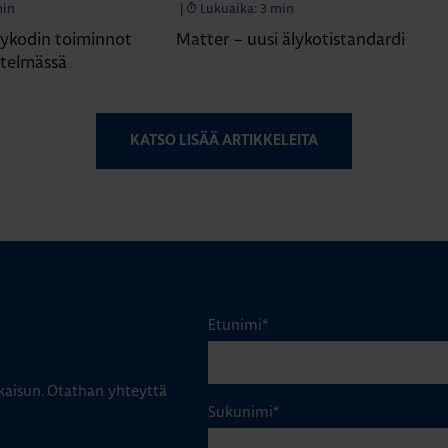
min
|
Lukuaika: 3 min
ykodin toiminnot
Matter – uusi älykotistandardi
stelmässä
KATSO LISÄÄ ARTIKKELEITA
Etunimi
*
aisun. Otathan yhteyttä
Sukunimi
*