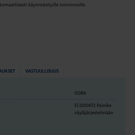
omaattisesti käynnistetyille toiminnoille.
AUKSET
VASTUULLISUUS
0.086
EC000672 Painike
väyläjärjestelmään