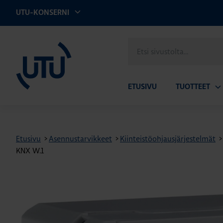
UTU-KONSERNI
UTU
Etsi
sivustolta
ETUSIVU
TUOTTEET
Av
ala
Etusivu
>
Asennustarvikkeet
>
Kiinteistöohjausjärjestelmät
>
KNX W.1