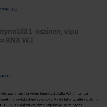
e: WNT331
iitynnällä 1-osainen, vipu
sa KNX W.1
KNX ETS
istoasentoisella vivun kiinnitystallalla W.1 pinta- tai
etulla väyläkytkentäyksiköllä. Väylä liityntä sille varatulla
tatus-LED ja valaistu ohjelmointipainike. Toimintona