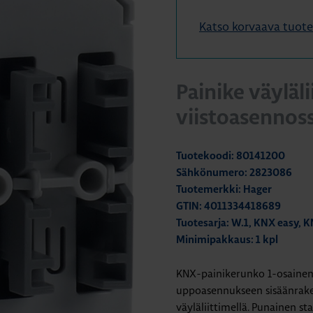
Katso korvaava tuot
Painike väyläl
viistoasennos
Tuotekoodi: 80141200
Sähkönumero: 2823086
Tuotemerkki: Hager
GTIN: 4011334418689
Tuotesarja: W.1, KNX easy, 
Minimipakkaus: 1 kpl
KNX-painikerunko 1-osainen vi
uppoasennukseen sisäänrakenn
väyläliittimellä. Punainen s