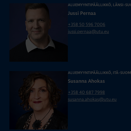
ALUEMYYNTIPÄÄLLIKKÖ, LÄNSI-SU
Jussi Pernaa
+358 50 596 7006
jussi.pernaa@utu.eu
ALUEMYYNTIPÄÄLLIKKÖ, ITÄ-SUOM
Susanna Ahokas
+358 40 687 7998
susanna.ahokas@utu.eu