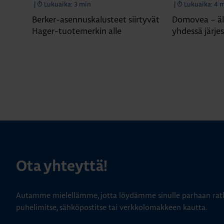
|
Lukuaika: 3 min
|
Lukuaika: 4 
Berker-asennuskalusteet siirtyvät
Domovea – äl
Hager-tuotemerkin alle
yhdessä järje
Ota yhteyttä!
Autamme mielellämme, jotta löydämme sinulle parhaan ratk
puhelimitse, sähköpostitse tai verkkolomakkeen kautta.