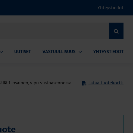
Yhteystiedot
HAE
UUTISET
VASTUULLISUUS
YHTEYSTIEDOT
vaa
Avaa
lavalikko
alavalikko
nällä 1-osainen, vipu viistoasennossa
Lataa tuotekortti
uote