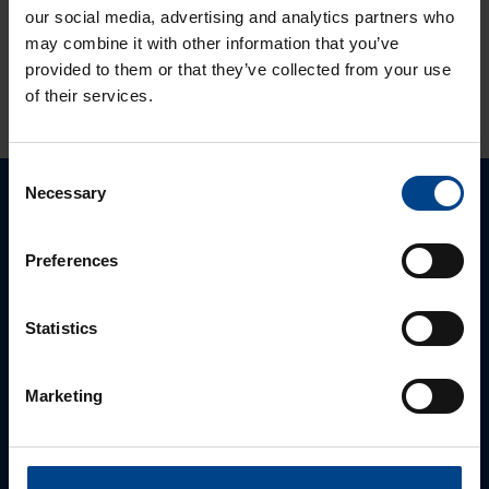
our social media, advertising and analytics partners who
may combine it with other information that you’ve
provided to them or that they’ve collected from your use
KATSO LISÄÄ ARTIKKELEITA
of their services.
Consent
Necessary
Selection
Ota yhteyttä!
Preferences
Autamme mielellämme, jotta löydämme sinulle
parhaan ratkaisun. Otathan yhteyttä puhelimitse,
sähköpostitse tai verkkolomakkeen kautta.
Statistics
Marketing