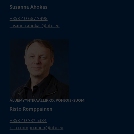
Susanna Ahokas
+358 40 687 7998
susanna.ahokas@utu.eu
ALUEMYYNTIPÄÄLLIKKÖ, POHJOIS-SUOMI
Risto Romppainen
+358 40 737 5384
risto.romppainen@utu.eu