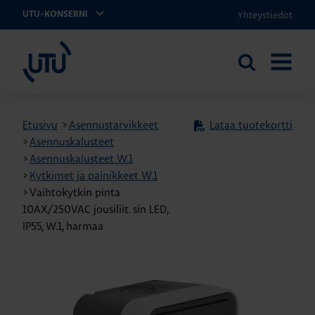
Yhteystiedot
UTU-KONSERNI
UTU
Etsi
AVAA
sivustolta
VALIKK
Etusivu
>
Asennustarvikkeet
Lataa tuotekortti
>
Asennuskalusteet
>
Asennuskalusteet W.1
>
Kytkimet ja painikkeet W.1
>
Vaihtokytkin pinta
10AX/250VAC jousiliit. sin LED,
IP55, W.1, harmaa