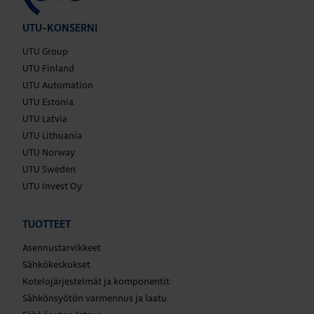
UTU-KONSERNI
UTU Group
UTU Finland
UTU Automation
UTU Estonia
UTU Latvia
UTU Lithuania
UTU Norway
UTU Sweden
UTU Invest Oy
TUOTTEET
Asennustarvikkeet
Sähkökeskukset
Kotelojärjestelmät ja komponentit
Sähkönsyötön varmennus ja laatu