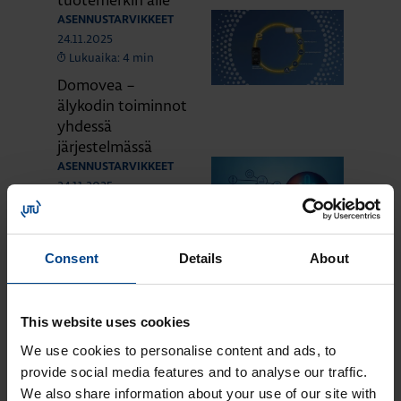
ASENNUSTARVIKKEET
24.11.2025
Lukuaika: 4 min
Domovea –
älykodin toiminnot
yhdessä
järjestelmässä
ASENNUSTARVIKKEET
24.11.2025
Lukuaika: 3 min
Matter – uusi
älykotistandardi
Consent
Details
About
ASENNUSTARVIKKEET
16.10.2025
Lukuaika: 3 min
This website uses cookies
Uuden sukupolven
We use cookies to personalise content and ads, to
domovea Plus
provide social media features and to analyse our traffic.
korvaa domovea
We also share information about your use of our site with
V1:n