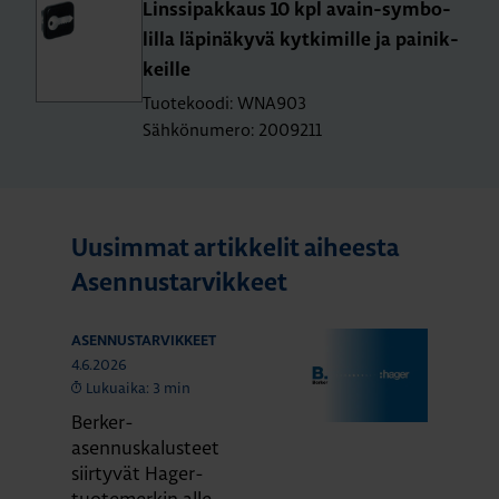
Lins­si­pak­kaus 10 kpl avain-sym­bo­
lil­la lä­pi­nä­ky­vä kyt­ki­mil­le ja pai­nik­
keil­le
Tuotekoodi: WNA903
Sähkönumero: 2009211
Uusimmat artikkelit aiheesta
Asennustarvikkeet
ASENNUSTARVIKKEET
4.6.2026
Lukuaika: 3 min
Berker-
asennuskalusteet
siirtyvät Hager-
tuotemerkin alle