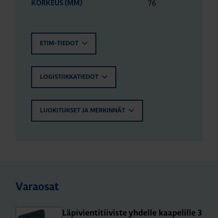
76
KORKEUS (MM)
ETIM-TIEDOT
LOGISTIIKKATIEDOT
LUOKITUKSET JA MERKINNÄT
Varaosat
Lä­pi­vien­ti­tii­vis­te yh­del­le kaa­pe­lil­le 3