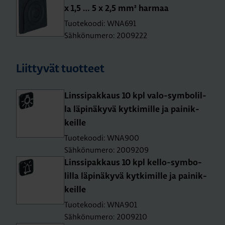
x 1,5 … 5 x 2,5 mm² har­maa
Tuotekoodi: WNA691
Sähkönumero: 2009222
Liittyvät tuotteet
Lins­si­pak­kaus 10 kpl va­lo-sym­bo­lil­
la lä­pi­nä­ky­vä kyt­ki­mil­le ja pai­nik­
keil­le
Tuotekoodi: WNA900
Sähkönumero: 2009209
Lins­si­pak­kaus 10 kpl kel­lo-sym­bo­
lil­la lä­pi­nä­ky­vä kyt­ki­mil­le ja pai­nik­
keil­le
Tuotekoodi: WNA901
Sähkönumero: 2009210