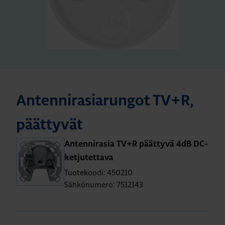
An­ten­ni­ra­sia­run­got TV+R,
päät­ty­vät
An­ten­ni­ra­sia TV+R päät­ty­vä 4dB DC-
ket­ju­tet­ta­va
Tuotekoodi: 450210
Sähkönumero: 7512143