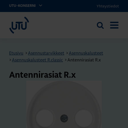
Yhteystiedot
UTU-KONSERNI
UTU
Etsi
AVAA
sivustolta
VALIKK
Etusivu
>
Asennustarvikkeet
>
Asennuskalusteet
>
Asennuskalusteet R.classic
>
Antennirasiat R.x
An­ten­ni­rasiat R.x