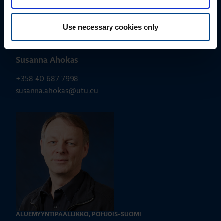
Use necessary cookies only
ALUEMYYNTIPÄÄLLIKKÖ, ITÄ-SUOMI
Susanna Ahokas
+358 40 687 7998
susanna.ahokas@utu.eu
ALUEMYYNTIPÄÄLLIKKÖ, POHJOIS-SUOMI