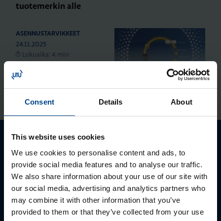
tuotemerkin alle
ASENNUSTARVIKKEET
24.11.2025
Lukuaika: 4 min
Domovea – älykodin
toiminnot yhdessä
järjestelmässä
NÄYTÄ LISÄÄ ARTIKKELEITA
Consent
Details
About
ASENNUSTARVIKKEET
24.11.2025
This website uses cookies
Lukuaika: 3 min
Ota yhteyttä!
We use cookies to personalise content and ads, to
Matter – uusi
provide social media features and to analyse our traffic.
älykotistandardi
Autamme mielellämme, jotta löydämme sinulle
We also share information about your use of our site with
parhaan ratkaisun. Otathan yhteyttä puhelimitse,
our social media, advertising and analytics partners who
sähköpostitse tai verkkolomakkeen kautta.
may combine it with other information that you’ve
KATSO KAIKKI ARTIKKELIT
provided to them or that they’ve collected from your use