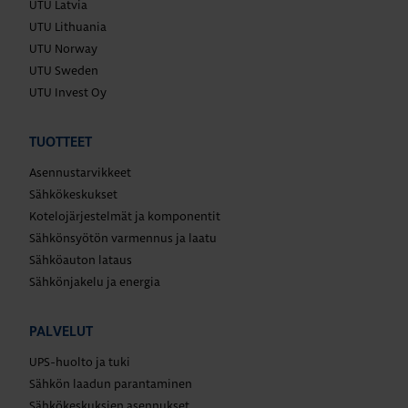
UTU Latvia
UTU Lithuania
UTU Norway
UTU Sweden
UTU Invest Oy
TUOTTEET
Asennustarvikkeet
Sähkökeskukset
Kotelojärjestelmät ja komponentit
Sähkönsyötön varmennus ja laatu
Sähköauton lataus
Sähkönjakelu ja energia
PALVELUT
UPS-huolto ja tuki
Sähkön laadun parantaminen
Sähkökeskuksien asennukset