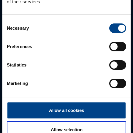
of their services.
Consent
Necessary
Selection
Preferences
ALUEMYYNTIPÄÄLLIKKÖ, LÄNSI-SUOMI
Statistics
Jussi Pernaa
+358 50 596 7006
Marketing
jussi.pernaa@utu.eu
Allow all cookies
Allow selection