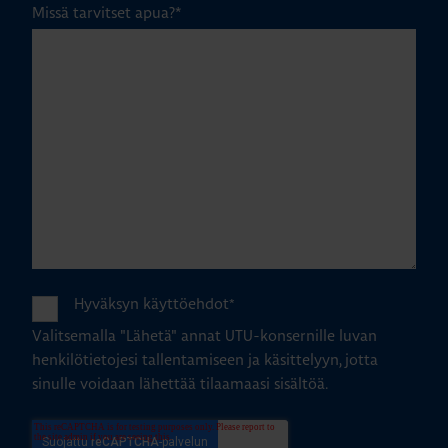
Missä tarvitset apua?
*
Hyväksyn käyttöehdot
*
Valitsemalla "Lähetä" annat UTU-konsernille luvan
henkilötietojesi tallentamiseen ja käsittelyyn, jotta
sinulle voidaan lähettää tilaamaasi sisältöä.