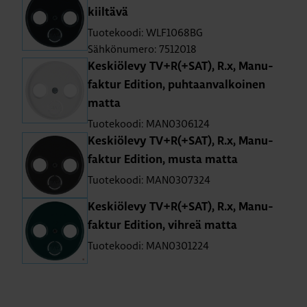
kiil­tä­vä
Tuotekoodi: WLF1068BG
Sähkönumero: 7512018
Kes­kiö­le­vy TV+R(+SAT), R.x, Ma­nu­
fak­tur Edi­tion, puh­taan­val­koi­nen
matta
Tuotekoodi: MAN0306124
Kes­kiö­le­vy TV+R(+SAT), R.x, Ma­nu­
fak­tur Edi­tion, musta matta
Tuotekoodi: MAN0307324
Kes­kiö­le­vy TV+R(+SAT), R.x, Ma­nu­
fak­tur Edi­tion, vih­reä matta
Tuotekoodi: MAN0301224