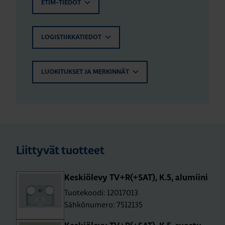
ETIM-TIEDOT
LOGISTIIKKATIEDOT
LUOKITUKSET JA MERKINNÄT
Liittyvät tuotteet
Kes­kiö­le­vy TV+R(+SAT), K.5, alu­mii­ni
Tuotekoodi: 12017013
Sähkönumero: 7512135