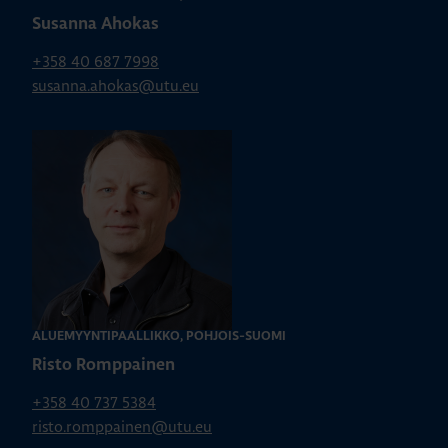
Susanna Ahokas
+358 40 687 7998
susanna.ahokas@utu.eu
ALUEMYYNTIPÄÄLLIKKÖ, POHJOIS-SUOMI
Risto Romppainen
+358 40 737 5384
risto.romppainen@utu.eu