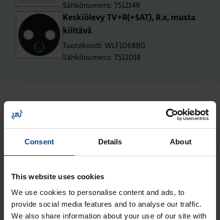
Sähkönumero: 7512149
Kes­kiö­le­vy TV+R(+SAT), R.x, musta
kiil­tä­vä
Tuotekoodi: WLF1068BG
Sähkönumero: 7512018
Uusimmat artikkelit aiheesta
Asennustarvikkeet
Consent
Details
About
ASENNUSTARVIKKEET
4.6.2026
Lukuaika: 3 min
This website uses cookies
Berker-
We use cookies to personalise content and ads, to
asennuskalusteet
provide social media features and to analyse our traffic.
siirtyvät Hager-
We also share information about your use of our site with
tuotemerkin alle