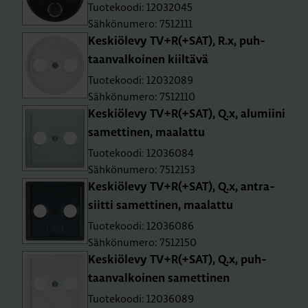
Tuotekoodi: 12032045
Sähkönumero: 7512111
Kes­kiö­le­vy TV+R(+SAT), R.x, puh­
taan­val­koi­nen kiil­tä­vä
Tuotekoodi: 12032089
Sähkönumero: 7512110
Kes­kiö­le­vy TV+R(+SAT), Q.x, alu­mii­ni
sa­met­ti­nen, maa­lat­tu
Tuotekoodi: 12036084
Sähkönumero: 7512153
Kes­kiö­le­vy TV+R(+SAT), Q.x, ant­ra­
siit­ti sa­met­ti­nen, maa­lat­tu
Tuotekoodi: 12036086
Sähkönumero: 7512150
Kes­kiö­le­vy TV+R(+SAT), Q.x, puh­
taan­val­koi­nen sa­met­ti­nen
Tuotekoodi: 12036089