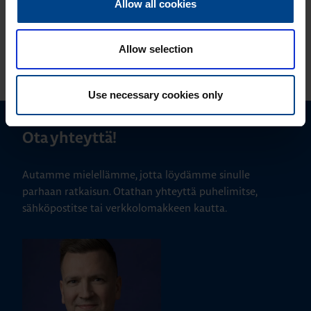
Allow all cookies
Allow selection
KATSO LISÄÄ ARTIKKELEITA
Use necessary cookies only
Ota yhteyttä!
Autamme mielellämme, jotta löydämme sinulle
parhaan ratkaisun. Otathan yhteyttä puhelimitse,
sähköpostitse tai verkkolomakkeen kautta.