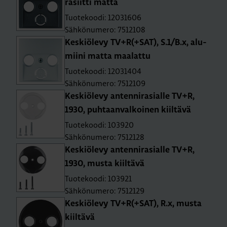
ra­siit­ti matta
Tuotekoodi: 12031606
Sähkönumero: 7512108
Kes­kiö­le­vy TV+R(+SAT), S.1/B.x, alu­
mii­ni matta maa­lat­tu
Tuotekoodi: 12031404
Sähkönumero: 7512109
Kes­kiö­le­vy an­ten­ni­ra­sial­le TV+R,
1930, puh­taan­val­koi­nen kiil­tä­vä
Tuotekoodi: 103920
Sähkönumero: 7512128
Kes­kiö­le­vy an­ten­ni­ra­sial­le TV+R,
1930, musta kiil­tä­vä
Tuotekoodi: 103921
Sähkönumero: 7512129
Kes­kiö­le­vy TV+R(+SAT), R.x, musta
kiil­tä­vä