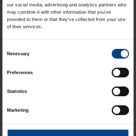
our social media, advertising and analytics partners who
ASENNUSTARVIKKEET
may combine it with other information that you’ve
24.11.2025
provided to them or that they’ve collected from your use
Lukuaika: 4 min
of their services.
Domovea –
älykodin toiminnot
yhdessä
Consent
järjestelmässä
Necessary
Selection
ASENNUSTARVIKKEET
24.11.2025
Lukuaika: 3 min
Preferences
Matter – uusi
älykotistandardi
Statistics
ASENNUSTARVIKKEET
16.10.2025
Lukuaika: 3 min
Marketing
Uuden sukupolven
domovea Plus
korvaa domovea
V1:n