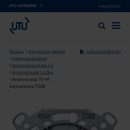
Yhteystiedot
UTU-KONSERNI
UTU
Etsi
AVAA
sivustolta
VALIKK
Etusivu
>
Asennustarvikkeet
Lataa tuotekortti
>
Asennuskalusteet
>
Asennuskalusteet S.1
>
Antennirasiat S.1/B.x
>
Antennirasia TV+R
ketjutettava 7,5dB