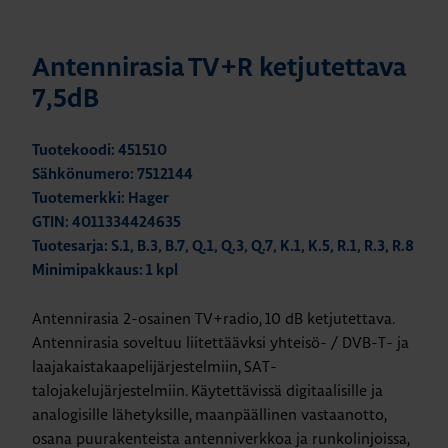
Antennirasia TV+R ketjutettava
7,5dB
Tuotekoodi: 451510
Sähkönumero: 7512144
Tuotemerkki: Hager
GTIN: 4011334424635
Tuotesarja: S.1, B.3, B.7, Q.1, Q.3, Q.7, K.1, K.5, R.1, R.3, R.8
Minimipakkaus: 1 kpl
Antennirasia 2-osainen TV+radio, 10 dB ketjutettava.
Antennirasia soveltuu liitettäävksi yhteisö- / DVB-T- ja
laajakaistakaapelijärjestelmiin, SAT-
talojakelujärjestelmiin. Käytettävissä digitaalisille ja
analogisille lähetyksille, maanpäällinen vastaanotto,
osana puurakenteista antenniverkkoa ja runkolinjoissa,