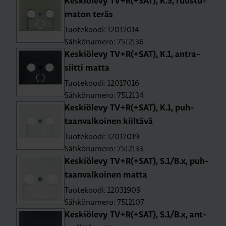
Kes­kiö­le­vy TV+R(+SAT), K.5, ruos­tu­
ma­ton teräs
Tuotekoodi: 12017014
Sähkönumero: 7512136
Kes­kiö­le­vy TV+R(+SAT), K.1, ant­ra­
siit­ti matta
Tuotekoodi: 12017016
Sähkönumero: 7512134
Kes­kiö­le­vy TV+R(+SAT), K.1, puh­
taan­val­koi­nen kiil­tä­vä
Tuotekoodi: 12017019
Sähkönumero: 7512133
Kes­kiö­le­vy TV+R(+SAT), S.1/B.x, puh­
taan­val­koi­nen matta
Tuotekoodi: 12031909
Sähkönumero: 7512107
Kes­kiö­le­vy TV+R(+SAT), S.1/B.x, ant­