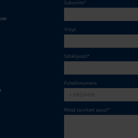
Sukunimi
*
OMI
Yritys
Sähköposti
*
Puhelinnumero
I
Missä tarvitset apua?
*