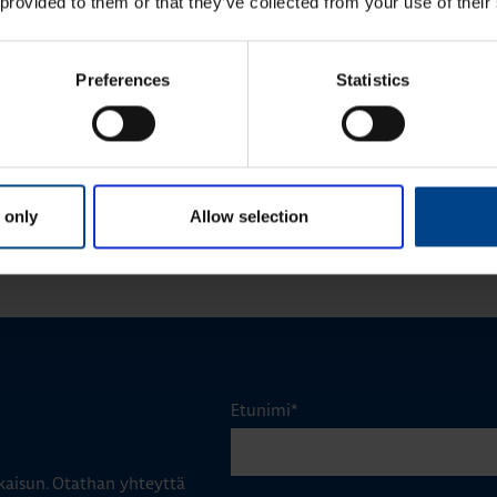
 provided to them or that they’ve collected from your use of their
24.11.2025
24.11.2025
KEET
ASENNUSTARVIKKEET
min
|
Lukuaika: 3 min
Preferences
Statistics
ykodin toiminnot
Matter – uusi älykotistandardi
stelmässä
KATSO LISÄÄ ARTIKKELEITA
 only
Allow selection
Etunimi
*
aisun. Otathan yhteyttä