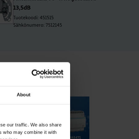
13,5dB
Tuotekoodi: 451515
Sähkönumero: 7512145
About
se our traffic. We also share
ers who may combine it with