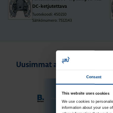
DC-ket­ju­tet­ta­va
Tuotekoodi: 450210
Sähkönumero: 7512143
Uusimmat artikkelit aihees
Consent
This website uses cookies
We use cookies to personalis
information about your use of