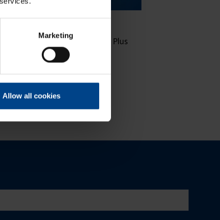
 services.
16.10.2025
ASENNUSTARVIKKEET
|
Lukuaika: 3 min
Marketing
Uuden sukupolven domovea Plus
korvaa domovea V1:n
Allow all cookies