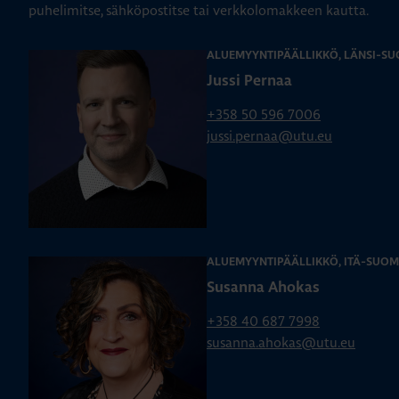
puhelimitse, sähköpostitse tai verkkolomakkeen kautta.
ALUEMYYNTIPÄÄLLIKKÖ, LÄNSI-SU
Jussi Pernaa
+358 50 596 7006
jussi.pernaa@utu.eu
ALUEMYYNTIPÄÄLLIKKÖ, ITÄ-SUOM
Susanna Ahokas
+358 40 687 7998
susanna.ahokas@utu.eu