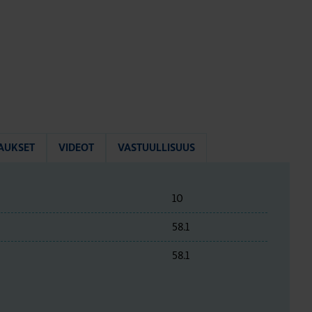
AUKSET
VIDEOT
VASTUULLISUUS
10
58.1
58.1