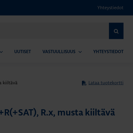
Yhteystiedot
HAE
UUTISET
VASTUULLISUUS
YHTEYSTIEDOT
vaa
Avaa
lavalikko
alavalikko
 kiiltävä
Lataa tuotekortti
R(+SAT), R.x, musta kiiltävä