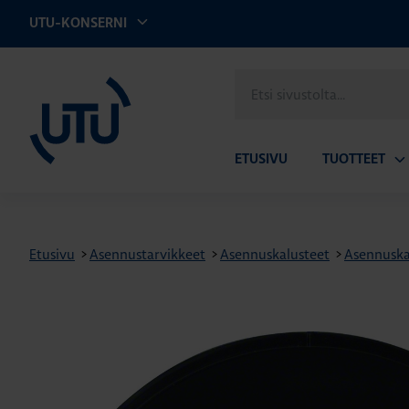
UTU-KONSERNI
UTU
Etsi
sivustolta
ETUSIVU
TUOTTEET
Av
ala
Etusivu
>
Asennustarvikkeet
>
Asennuskalusteet
>
Asennuskal