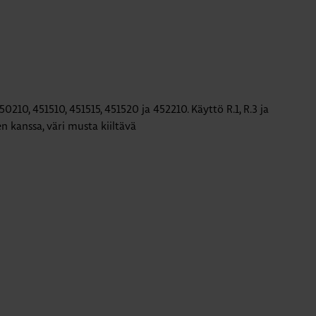
50210, 451510, 451515, 451520 ja 452210. Käyttö R.1, R.3 ja
en kanssa, väri musta kiiltävä