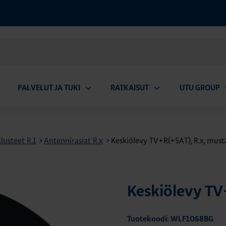
PALVELUT JA TUKI
RATKAISUT
UTU GROUP
aa
Avaa
Avaa
A
valikko
alavalikko
alavalikko
a
usteet R.1
>
Antennirasiat R.x
>
Keskiölevy TV+R(+SAT), R.x, musta
Keskiölevy TV+
Tuotekoodi: WLF1068BG