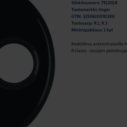
Sähkönumero: 7512018
Tuotemerkki: Hager
GTIN: 3250610091388
Tuotesarja: R.1, R.3
Minimipakkaus: 1 kpl
Keskiölevy antennirasioille 4
R.classic -sarjojen peitelevyj