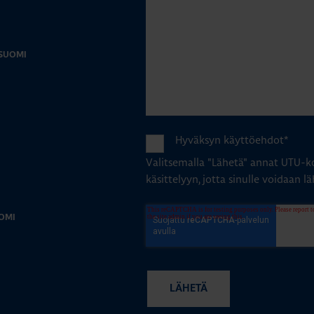
-SUOMI
Hyväksyn käyttöehdot
*
Valitsemalla "Lähetä" annat UTU-ko
käsittelyyn, jotta sinulle voidaan lä
OMI