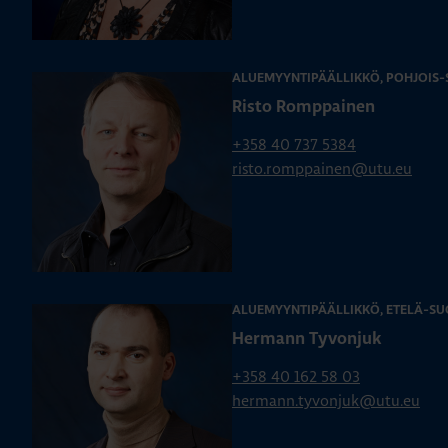
ALUEMYYNTIPÄÄLLIKKÖ, POHJOIS
Risto Romppainen
+358 40 737 5384
risto.romppainen@utu.eu
ALUEMYYNTIPÄÄLLIKKÖ, ETELÄ-SU
Hermann Tyvonjuk
+358 40 162 58 03
hermann.tyvonjuk@utu.eu