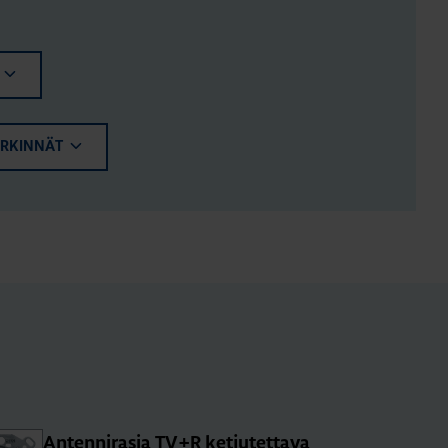
ERKINNÄT
An­ten­ni­ra­sia TV+R ket­ju­tet­ta­va