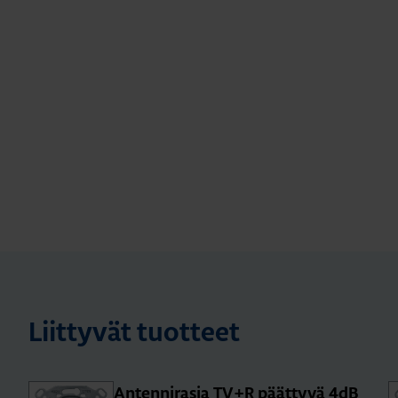
Liittyvät tuotteet
An­ten­ni­ra­sia TV+R päät­ty­vä 4dB