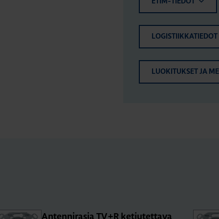
ETIM-TIEDOT
LOGISTIIKKATIEDOT
LUOKITUKSET JA M
An­ten­ni­ra­sia TV+R ket­ju­tet­ta­va