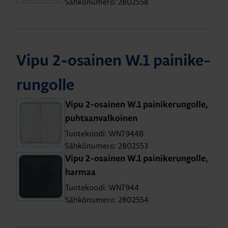
Sähkönumero: 2802558
Vipu 2-osai­nen W.1 pai­ni­ke­
run­gol­le
Vipu 2-osai­nen W.1 pai­ni­ke­run­gol­le,
puh­taan­val­koi­nen
Tuotekoodi: WNT944B
Sähkönumero: 2802553
Vipu 2-osai­nen W.1 pai­ni­ke­run­gol­le,
har­maa
Tuotekoodi: WNT944
Sähkönumero: 2802554