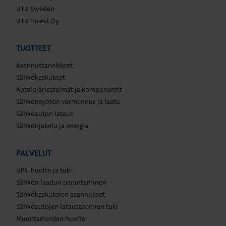
UTU Sweden
UTU Invest Oy
TUOTTEET
Asennustarvikkeet
Sähkökeskukset
Kotelojärjestelmät ja komponentit
Sähkönsyötön varmennus ja laatu
Sähköauton lataus
Sähkönjakelu ja energia
PALVELUT
UPS-huolto ja tuki
Sähkön laadun parantaminen
Sähkökeskuksien asennukset
Sähköautojen latausasemien tuki
Muuntamoiden huolto