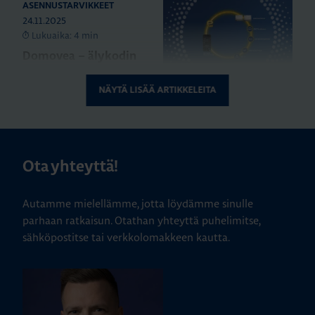
ASENNUSTARVIKKEET
24.11.2025
Lukuaika: 4 min
Domovea – älykodin
toiminnot yhdessä
järjestelmässä
NÄYTÄ LISÄÄ ARTIKKELEITA
ASENNUSTARVIKKEET
24.11.2025
Lukuaika: 3 min
Ota yhteyttä!
Matter – uusi
älykotistandardi
Autamme mielellämme, jotta löydämme sinulle
parhaan ratkaisun. Otathan yhteyttä puhelimitse,
sähköpostitse tai verkkolomakkeen kautta.
KATSO KAIKKI ARTIKKELIT