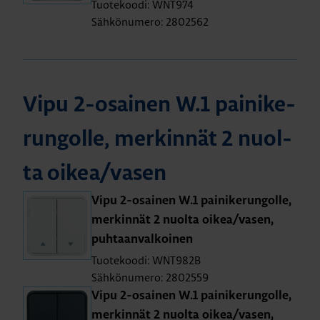
Tuotekoodi: WNT974
Sähkönumero: 2802562
Vipu 2-osai­nen W.1 pai­ni­ke­
run­gol­le, mer­kin­nät 2 nuol­
ta oikea/vasen
Vipu 2-osai­nen W.1 pai­ni­ke­run­gol­le,
mer­kin­nät 2 nuol­ta oikea/vasen,
puh­taan­val­koi­nen
Tuotekoodi: WNT982B
Sähkönumero: 2802559
Vipu 2-osai­nen W.1 pai­ni­ke­run­gol­le,
mer­kin­nät 2 nuol­ta oikea/vasen,