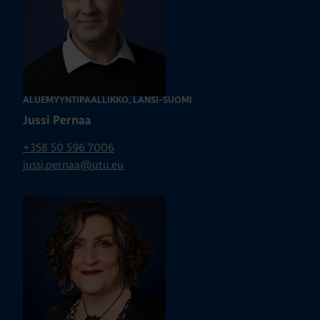
ALUEMYYNTIPÄÄLLIKKÖ, LÄNSI-SUOMI
Jussi Pernaa
+358 50 596 7006
jussi.pernaa@utu.eu