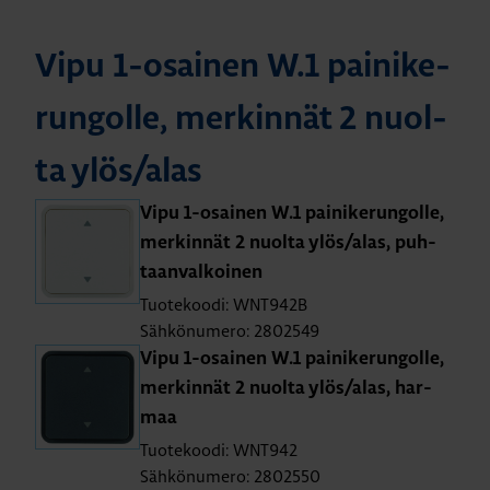
Vipu 1-osai­nen W.1 pai­ni­ke­
run­gol­le, mer­kin­nät 2 nuol­
ta ylös/alas
Vipu 1-osai­nen W.1 pai­ni­ke­run­gol­le,
mer­kin­nät 2 nuol­ta ylös/alas, puh­
taan­val­koi­nen
Tuotekoodi: WNT942B
Sähkönumero: 2802549
Vipu 1-osai­nen W.1 pai­ni­ke­run­gol­le,
mer­kin­nät 2 nuol­ta ylös/alas, har­
maa
Tuotekoodi: WNT942
Sähkönumero: 2802550