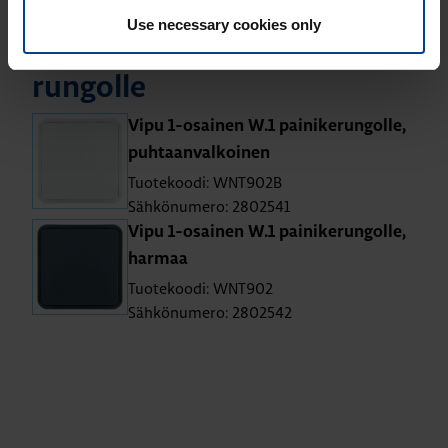
Use necessary cookies only
Vipu 1-osai­nen W.1 pai­ni­ke­
run­gol­le
Vipu 1-osai­nen W.1 pai­ni­ke­run­gol­le,
puh­taan­val­koi­nen
Tuotekoodi: WNT902B
Sähkönumero: 2802541
Vipu 1-osai­nen W.1 pai­ni­ke­run­gol­le,
har­maa
Tuotekoodi: WNT902
Sähkönumero: 2802542