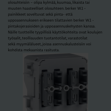
olosuhteisiin – olipa kylmää, kuumaa, likaista tai
muuten haasteelliset olosuhteen. berker W.1 -
painikkeet soveltuvat sekä pinta- että
uppoasennukseen erikseen tilattavien berker W.1 -
pintakojerasioiden ja uppoasennuskehysten kanssa.
Näille tuotteille tyypillisiä käyttökohteita ovat koulujen
työsalit, teollisuuden tuotantotilat, varastotilat
sekä myymälälueet, joissa asennuskalusteisiin voi
kohdista mekaanista rasitusta.