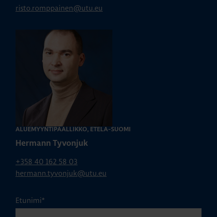
risto.romppainen@utu.eu
ALUEMYYNTIPÄÄLLIKKÖ, ETELÄ-SUOMI
Hermann Tyvonjuk
+358 40 162 58 03
hermann.tyvonjuk@utu.eu
Etunimi
*