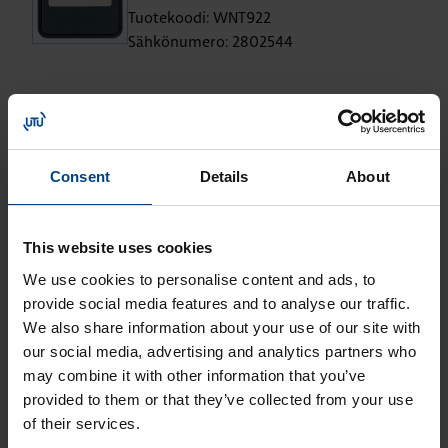
Tuotekoodi: WNT922
Sähkönumero: 2802544
Vipu 1-osai­nen W.1 pai­ni­ke­
Consent
Details
About
run­gol­le, lins­sil­lä
Vipu 1-osai­nen W.1 pai­ni­ke­run­gol­le,
This website uses cookies
lins­sil­lä, puh­taan­val­koi­nen
We use cookies to personalise content and ads, to
Tuotekoodi: WNT912B
provide social media features and to analyse our traffic.
Sähkönumero: 2802545
We also share information about your use of our site with
Vipu 1-osai­nen W.1 pai­ni­ke­run­gol­le,
our social media, advertising and analytics partners who
may combine it with other information that you’ve
lins­sil­lä, har­maa
provided to them or that they’ve collected from your use
Tuotekoodi: WNT912
of their services.
Sähkönumero: 2802546