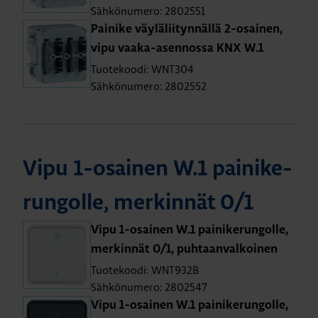
Sähkönumero: 2802551
Pai­ni­ke väy­lä­lii­tyn­näl­lä 2-osai­nen,
vipu vaa­ka-asen­nos­sa KNX W.1
Tuotekoodi: WNT304
Sähkönumero: 2802552
Vipu 1-osai­nen W.1 pai­ni­ke­
run­gol­le, mer­kin­nät 0/1
Vipu 1-osai­nen W.1 pai­ni­ke­run­gol­le,
mer­kin­nät 0/1, puh­taan­val­koi­nen
Tuotekoodi: WNT932B
Sähkönumero: 2802547
Vipu 1-osai­nen W.1 pai­ni­ke­run­gol­le,