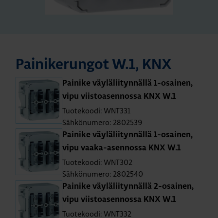
Pai­ni­ke­run­got W.1, KNX
Pai­ni­ke väy­lä­lii­tyn­näl­lä 1-osai­nen,
vipu viis­toa­sen­nos­sa KNX W.1
Tuotekoodi: WNT331
Sähkönumero: 2802539
Pai­ni­ke väy­lä­lii­tyn­näl­lä 1-osai­nen,
vipu vaa­ka-asen­nos­sa KNX W.1
Tuotekoodi: WNT302
Sähkönumero: 2802540
Pai­ni­ke väy­lä­lii­tyn­näl­lä 2-osai­nen,
vipu viis­toa­sen­nos­sa KNX W.1
Tuotekoodi: WNT332