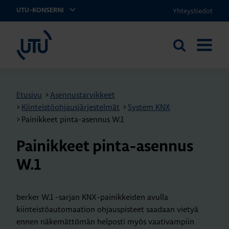
Yhteystiedot
UTU-KONSERNI
UTU
Etsi
AVAA
sivustolta
VALIKK
Etusivu
>
Asennustarvikkeet
>
Kiinteistöohjausjärjestelmät
>
System KNX
>
Painikkeet pinta-asennus W.1
Pai­nik­keet pin­ta-asen­nus
W.1
berker W.1 -sarjan KNX-painikkeiden avulla
kiinteistöautomaation ohjauspisteet saadaan vietyä
ennen näkemättömän helposti myös vaativampiin