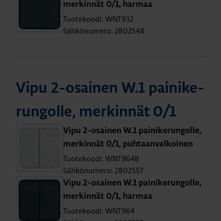
mer­kin­nät 0/1, har­maa
Tuotekoodi: WNT932
Sähkönumero: 2802548
Vipu 2-osai­nen W.1 pai­ni­ke­
run­gol­le, mer­kin­nät 0/1
Vipu 2-osai­nen W.1 pai­ni­ke­run­gol­le,
mer­kin­nät 0/1, puh­taan­val­koi­nen
Tuotekoodi: WNT964B
Sähkönumero: 2802557
Vipu 2-osai­nen W.1 pai­ni­ke­run­gol­le,
mer­kin­nät 0/1, har­maa
Tuotekoodi: WNT964