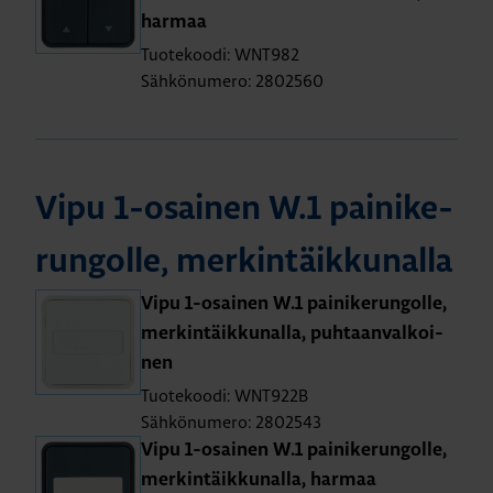
har­maa
Tuotekoodi: WNT982
Sähkönumero: 2802560
Vipu 1-osai­nen W.1 pai­ni­ke­
run­gol­le, mer­kin­täik­ku­nal­la
Vipu 1-osai­nen W.1 pai­ni­ke­run­gol­le,
mer­kin­täik­ku­nal­la, puh­taan­val­koi­
nen
Tuotekoodi: WNT922B
Sähkönumero: 2802543
Vipu 1-osai­nen W.1 pai­ni­ke­run­gol­le,
mer­kin­täik­ku­nal­la, har­maa