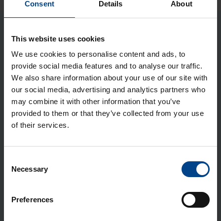
Consent
Details
About
Uusimmat tapahtumat
This website uses cookies
We use cookies to personalise content and ads, to
26.11.2026
MESSUT
provide social media features and to analyse our traffic.
Lukuaika: 1 min
We also share information about your use of our site with
Sähköurakoitsijapäivät
our social media, advertising and analytics partners who
2026
may combine it with other information that you’ve
27.8.2026
provided to them or that they’ve collected from your use
MESSUT
Lukuaika: 1 min
of their services.
SIO -seminaaripäivä
2026, HKI
Consent
2.9.2026 – 3.9.2026
MESSUT
Necessary
Selection
Lukuaika: 1 min
ATL MEET 2026, OULU
Preferences
MESSUT