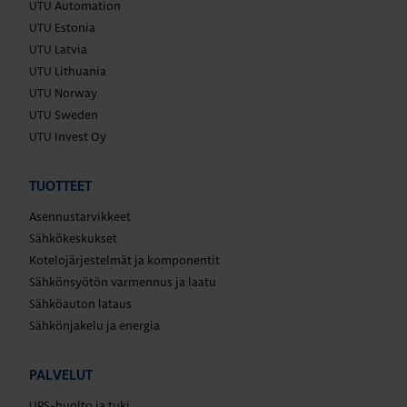
UTU Automation
UTU Estonia
UTU Latvia
UTU Lithuania
UTU Norway
UTU Sweden
UTU Invest Oy
TUOTTEET
Asennustarvikkeet
Sähkökeskukset
Kotelojärjestelmät ja komponentit
Sähkönsyötön varmennus ja laatu
Sähköauton lataus
Sähkönjakelu ja energia
PALVELUT
UPS-huolto ja tuki