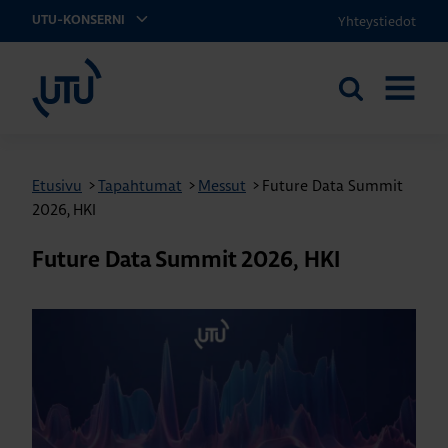
Yhteystiedot
UTU-KONSERNI
UTU
Etsi
AVAA
sivustolta
VALIKK
Etusivu
>
Tapahtumat
>
Messut
>
Future Data Summit
2026, HKI
Future Data Summit 2026, HKI