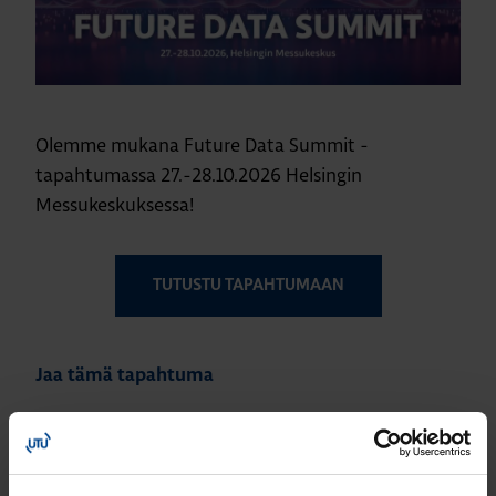
Olemme mukana Future Data Summit -
tapahtumassa 27.-28.10.2026 Helsingin
Messukeskuksessa!
TUTUSTU TAPAHTUMAAN
Jaa tämä tapahtuma
Jaa Facebookissa
Jaa Twitterissä
Jaa LinkedInissä