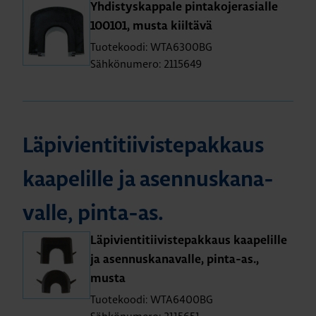
Yh­dis­tys­kap­pa­le pin­ta­ko­je­ra­sial­le
100101, musta kiil­tä­vä
Tuotekoodi: WTA6300BG
Sähkönumero: 2115649
Lä­pi­vien­ti­tii­vis­te­pak­kaus
kaa­pe­lil­le ja asen­nus­ka­na­
val­le, pin­ta-as.
Lä­pi­vien­ti­tii­vis­te­pak­kaus kaa­pe­lil­le
ja asen­nus­ka­na­val­le, pin­ta-as.,
musta
Tuotekoodi: WTA6400BG