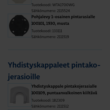
Tuotekoodi: WTA1700WG
Sähkönumero: 2115524
Poh­ja­le­vy 1-osai­nen pin­ta­ra­sial­le
100101, 1930, musta
Tuotekoodi: 133111
Sähkönumero: 2111519
Yh­dis­tys­kap­pa­leet pin­ta­ko­
je­rasioil­le
Yh­dis­tys­kap­pa­le pin­ta­ko­je­ra­sial­le
100109, pun­taan­val­koi­nen kiil­tä­vä
Tuotekoodi: 182309
Sähkönumero: 2111512