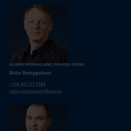
ALUEMYYNTIPÄÄLLIKKÖ, POHJOIS-SUOMI
Risto Romppainen
+358 40 737 5384
risto.romppainen@utu.eu