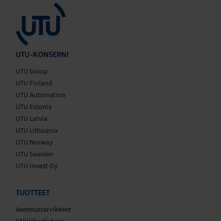
UTU-KONSERNI
UTU Group
UTU Finland
UTU Automation
UTU Estonia
UTU Latvia
UTU Lithuania
UTU Norway
UTU Sweden
UTU Invest Oy
TUOTTEET
Asennustarvikkeet