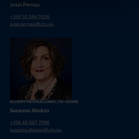
Jussi Pernaa
+358 50 596 7006
jussi.pernaa@utu.eu
ALUEMYYNTIPÄÄLLIKKÖ, ITÄ-SUOMI
Susanna Ahokas
+358 40 687 7998
susanna.ahokas@utu.eu