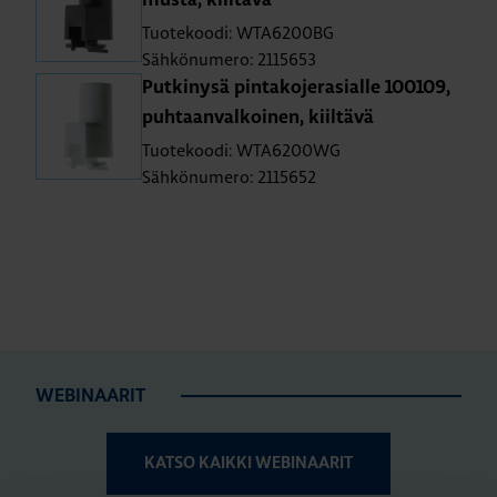
musta, kiil­tä­vä
Tuotekoodi: WTA6200BG
Sähkönumero: 2115653
Put­ki­ny­sä pin­ta­ko­je­ra­sial­le 100109,
puh­taan­val­koi­nen, kiil­tä­vä
Tuotekoodi: WTA6200WG
Sähkönumero: 2115652
WEBINAARIT
KATSO KAIKKI WEBINAARIT