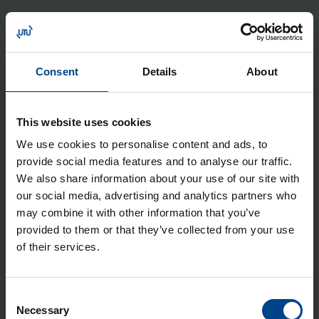
ARTIKKELIT
Consent
Details
About
ASENNUSTARVIKKEET
4.6.2026
Lukuaika: 3 min
This website uses cookies
Berker-
We use cookies to personalise content and ads, to
asennuskalusteet
siirtyvät Hager-
provide social media features and to analyse our traffic.
tuotemerkin alle
We also share information about your use of our site with
our social media, advertising and analytics partners who
may combine it with other information that you’ve
ASENNUSTARVIKKEET
provided to them or that they’ve collected from your use
24.11.2025
Lukuaika: 4 min
of their services.
Domovea – älykodin
toiminnot yhdessä
Consent
järjestelmässä
NÄYTÄ LISÄÄ ARTIKKELEITA
Necessary
Selection