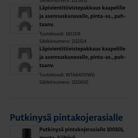
Sähkönumero: 2115651
Lä­pi­vien­ti­tii­vis­te­pak­kaus kaa­pe­lil­le
ja asen­nus­ka­na­val­le, pin­ta-as., puh­
taanv.
Tuotekoodi: 181309
Sähkönumero: 2111514
Lä­pi­vien­ti­tii­vis­te­pak­kaus kaa­pe­lil­le
ja asen­nus­ka­na­val­le, pin­ta-as., puh­
taanv.
Tuotekoodi: WTA6400WG
Sähkönumero: 2115650
Put­ki­ny­sä pin­ta­ko­je­ra­sial­le
Put­ki­ny­sä pin­ta­ko­je­ra­sial­le 100101,