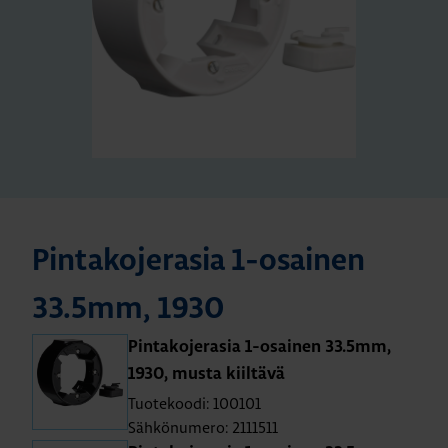
Pin­ta­ko­je­ra­sia 1-osai­nen
33.5mm, 1930
Pin­ta­ko­je­ra­sia 1-osai­nen 33.5mm,
1930, musta kiil­tä­vä
Tuotekoodi: 100101
Sähkönumero: 2111511