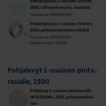
Pin­ta­ko­je­ra­sia 1-osai­nen 33.5mm,
1930, soft­touch musta, maa­lat­tu
Tuotekoodi: MAN0100617
Pin­ta­ko­je­ra­sia 1-osai­nen 33.5mm,
1930, puh­taan­val­koi­nen kiil­tä­vä
Tuotekoodi: WTD3110WG
Sähkönumero: 2115521
Poh­ja­le­vyt 1-osai­nen pin­ta­
ra­sial­le, 1930
Poh­ja­le­vy 1-osai­nen pin­ta­ra­sial­le
WTD3110WG, 1930, puh­taan­val­koi­
nen