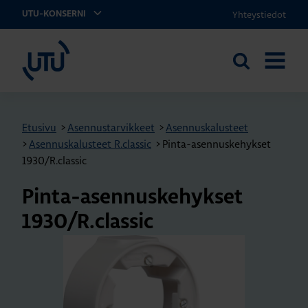
Yhteystiedot
UTU-KONSERNI
UTU
Etsi
AVAA
sivustolta
VALIKK
Etusivu
>
Asennustarvikkeet
>
Asennuskalusteet
>
Asennuskalusteet R.classic
>
Pinta-asennuskehykset
1930/R.classic
Pin­ta-asen­nus­ke­hyk­set
1930/R.​classic