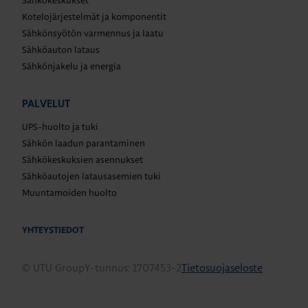
Sähkökeskukset
Kotelojärjestelmät ja komponentit
Sähkönsyötön varmennus ja laatu
Sähköauton lataus
Sähkönjakelu ja energia
PALVELUT
UPS-huolto ja tuki
Sähkön laadun parantaminen
Sähkökeskuksien asennukset
Sähköautojen latausasemien tuki
Muuntamoiden huolto
YHTEYSTIEDOT
© UTU Group
Y-tunnus: 1707453-2
Tietosuojaseloste