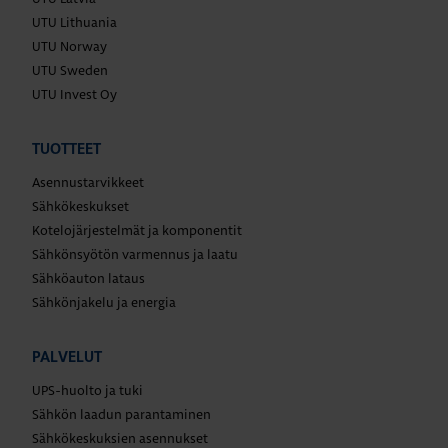
UTU Lithuania
UTU Norway
UTU Sweden
UTU Invest Oy
TUOTTEET
Asennustarvikkeet
Sähkökeskukset
Kotelojärjestelmät ja komponentit
Sähkönsyötön varmennus ja laatu
Sähköauton lataus
Sähkönjakelu ja energia
PALVELUT
UPS-huolto ja tuki
Sähkön laadun parantaminen
Sähkökeskuksien asennukset