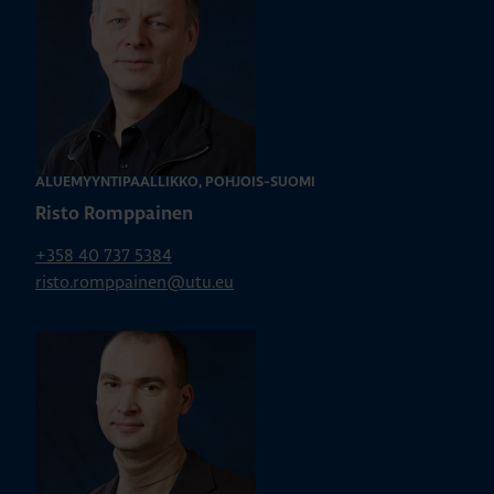
ALUEMYYNTIPÄÄLLIKKÖ, POHJOIS-SUOMI
Risto Romppainen
+358 40 737 5384
risto.romppainen@utu.eu