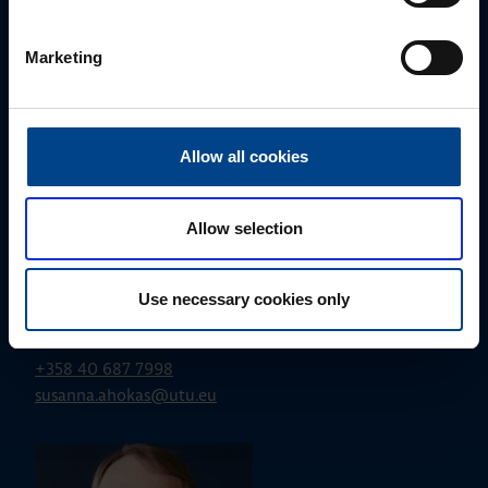
jussi.pernaa@utu.eu
Marketing
Allow all cookies
Allow selection
ALUEMYYNTIPÄÄLLIKKÖ, ITÄ-SUOMI
Use necessary cookies only
Susanna Ahokas
+358 40 687 7998
susanna.ahokas@utu.eu