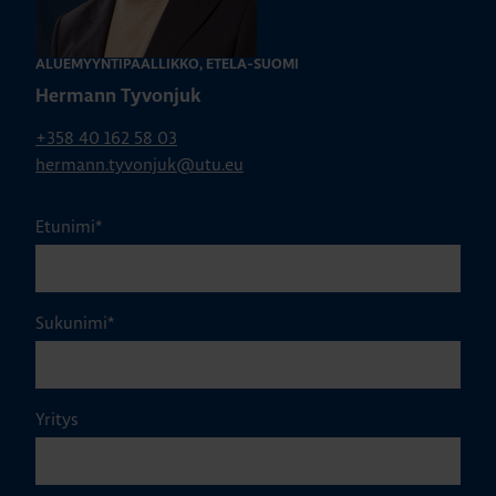
ALUEMYYNTIPÄÄLLIKKÖ, ETELÄ-SUOMI
Hermann Tyvonjuk
+358 40 162 58 03
hermann.tyvonjuk@utu.eu
Etunimi
*
Sukunimi
*
Yritys