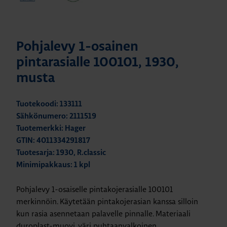
Pohjalevy 1-osainen
pintarasialle 100101, 1930,
musta
Tuotekoodi: 133111
Sähkönumero: 2111519
Tuotemerkki: Hager
GTIN: 4011334291817
Tuotesarja: 1930, R.classic
Minimipakkaus: 1 kpl
Pohjalevy 1-osaiselle pintakojerasialle 100101
merkinnöin. Käytetään pintakojerasian kanssa silloin
kun rasia asennetaan palavelle pinnalle. Materiaali
duroplast-muovi, väri puhtaanvalkoinen.