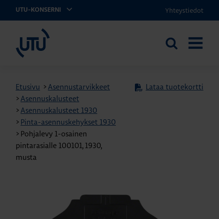
Yhteystiedot
UTU-KONSERNI
UTU
Etsi
AVAA
sivustolta
VALIKK
Etusivu
>
Asennustarvikkeet
Lataa tuotekortti
>
Asennuskalusteet
>
Asennuskalusteet 1930
>
Pinta-asennuskehykset 1930
>
Pohjalevy 1-osainen
pintarasialle 100101, 1930,
musta