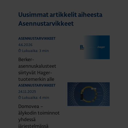
Uusimmat artikkelit aiheesta
Asennustarvikkeet
ASENNUSTARVIKKEET
4.6.2026
Lukuaika: 3 min
Berker-
asennuskalusteet
siirtyvät Hager-
tuotemerkin alle
ASENNUSTARVIKKEET
24.11.2025
Lukuaika: 4 min
Domovea –
älykodin toiminnot
yhdessä
järjestelmässä