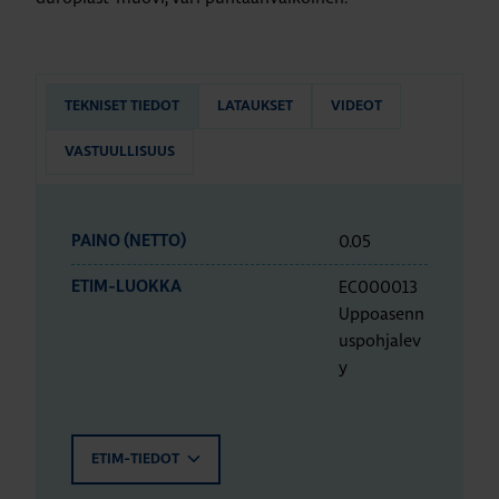
TEKNISET TIEDOT
LATAUKSET
VIDEOT
VASTUULLISUUS
0.05
PAINO (NETTO)
EC000013
ETIM-LUOKKA
Uppoasenn
uspohjalev
y
ETIM-TIEDOT