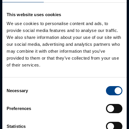
Ota yhteyttä!
This website uses cookies
Autamme mielellämme, jotta löydämme sinulle
We use cookies to personalise content and ads, to
parhaan ratkaisun. Otathan yhteyttä puhelimitse,
provide social media features and to analyse our traffic.
sähköpostitse tai verkkolomakkeen kautta.
We also share information about your use of our site with
our social media, advertising and analytics partners who
may combine it with other information that you’ve
provided to them or that they’ve collected from your use
of their services.
Consent
Necessary
Selection
Preferences
ALUEMYYNTIPÄÄLLIKKÖ, LÄNSI-SUOMI
Jussi Pernaa
Statistics
+358 50 596 7006