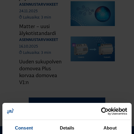
ASENNUSTARVIKKEET
24.11.2025
Lukuaika: 3 min
Matter – uusi
älykotistandardi
ASENNUSTARVIKKEET
16.10.2025
Lukuaika: 3 min
Uuden sukupolven
domovea Plus
korvaa domovea
V1:n
KATSO LISÄÄ ARTIKKELEITA
Consent
Details
About