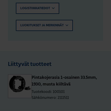
LOGISTIIKKATIEDOT
LUOKITUKSET JA MERKINNÄT
Liittyvät tuotteet
Pin­ta­ko­je­ra­sia 1-osai­nen 33.5mm,
1930, musta kiil­tä­vä
Tuotekoodi: 100101
Sähkönumero: 2111511