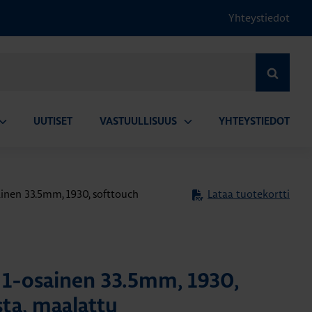
Yhteystiedot
HAE
UUTISET
VASTUULLISUUS
YHTEYSTIEDOT
vaa
Avaa
lavalikko
alavalikko
ainen 33.5mm, 1930, softtouch
Lataa tuotekortti
a 1-osainen 33.5mm, 1930,
ta, maalattu