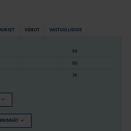
AUKSET
VIDEOT
VASTUULLISUUS
88
86
36
ERKINNÄT