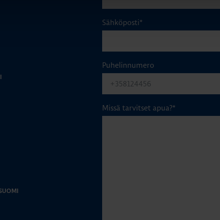
Sähköposti
*
Puhelinnumero
I
Missä tarvitset apua?
*
-SUOMI