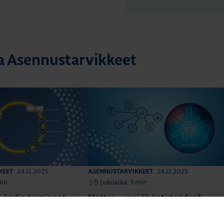
ta Asennustarvikkeet
24.11.2025
24.11.2025
KEET
ASENNUSTARVIKKEET
min
|
Lukuaika: 3 min
ykodin toiminnot
Matter – uusi älykotistandardi
stelmässä