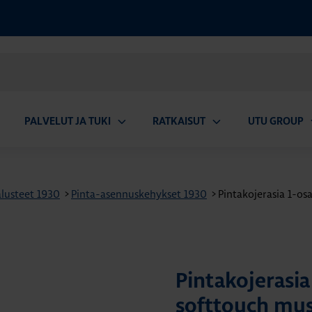
PALVELUT JA TUKI
RATKAISUT
UTU GROUP
aa
Avaa
Avaa
A
valikko
alavalikko
alavalikko
a
lusteet 1930
>
Pinta-asennuskehykset 1930
>
Pintakojerasia 1-os
Pintakojerasi
softtouch mus