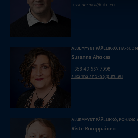
jussi.pernaa@utu.eu
ALUEMYYNTIPÄÄLLIKKÖ, ITÄ-SUOM
Susanna Ahokas
+358 40 687 7998
susanna.ahokas@utu.eu
ALUEMYYNTIPÄÄLLIKKÖ, POHJOIS
Risto Romppainen