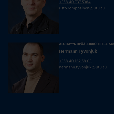
+358 40 737 5384
risto.romppainen@utu.eu
ALUEMYYNTIPÄÄLLIKKÖ, ETELÄ-SU
Hermann Tyvonjuk
+358 40 162 58 03
hermann.tyvonjuk@utu.eu