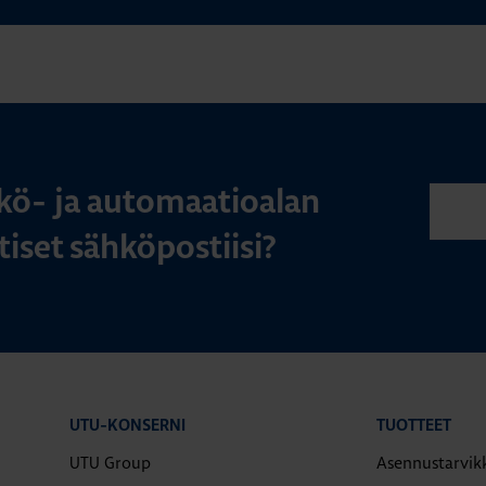
kö- ja automaatioalan
iset sähköpostiisi?
UTU-KONSERNI
TUOTTEET
UTU Group
Asennustarvik