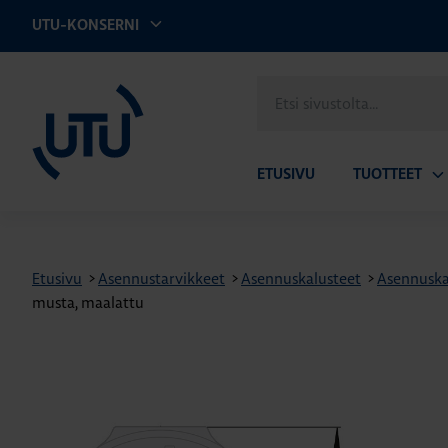
UTU-KONSERNI
UTU
Etsi
sivustolta
ETUSIVU
TUOTTEET
Av
ala
Etusivu
>
Asennustarvikkeet
>
Asennuskalusteet
>
Asennuska
musta, maalattu