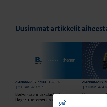
Uusimmat artikkelit aihees
4.6.2026
ASENNUSTARVIKKEET
ASENNUSTARVIK
|
Lukuaika: 3 min
|
Lukuaika: 4 
Berker-asennuskalusteet siirtyvät
Domovea – äl
Hager-tuotemerkin alle
yhdessä järje