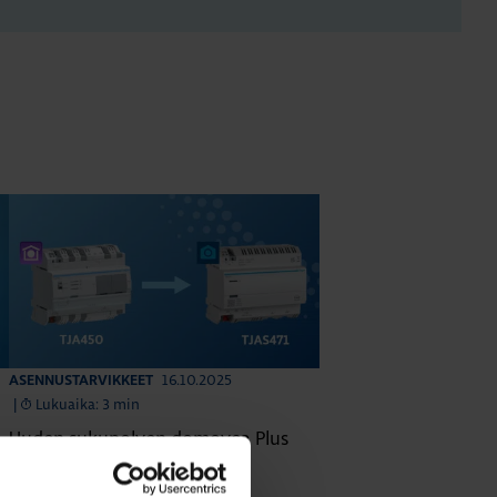
16.10.2025
ASENNUSTARVIKKEET
|
Lukuaika: 3 min
Uuden sukupolven domovea Plus
korvaa domovea V1:n