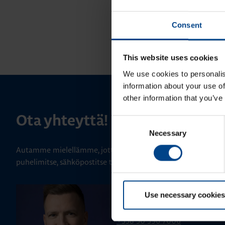
Consent
This website uses cookies
We use cookies to personalis
information about your use of
other information that you’ve
Ota yhteyttä!
Consent
Necessary
Selection
Autamme mielellämme, jotta löydämme sinulle parhaan ratk
puhelimitse, sähköpostitse tai verkkolomakkeen kautta.
ALUEMYYNTIPÄÄLLIKKÖ, LÄNSI-SU
Use necessary cookies
Jussi Pernaa
+358 50 596 7006