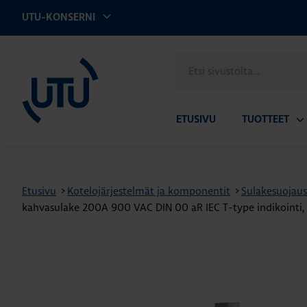
UTU-KONSERNI
UTU
Etsi
sivustolta
ETUSIVU
TUOTTEET
Av
ala
Etusivu
>
Kotelojärjestelmät ja komponentit
>
Sulakesuojaus
kahvasulake 200A 900 VAC DIN 00 aR IEC T-type indikointi,