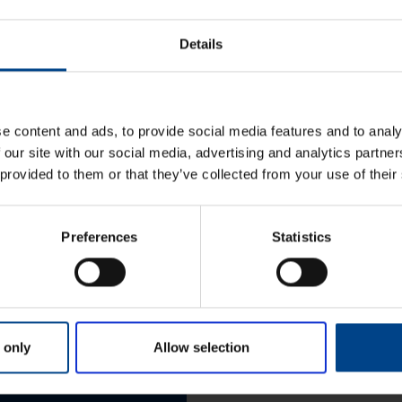
10.4.2026
|
Lukuaika: 3 min
eistösi palosuojausta
UUTUUS: Joustavampaa
suojalla
Details
sähkönjakelua quadro evolla
KATSO LISÄÄ ARTIKKELEITA
e content and ads, to provide social media features and to analy
 our site with our social media, advertising and analytics partn
 provided to them or that they’ve collected from your use of their
Preferences
Statistics
Etunimi
*
 only
Allow selection
aisun. Otathan yhteyttä
Sukunimi
*