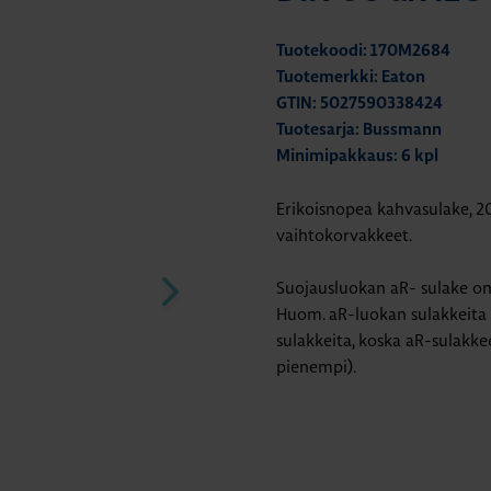
Tuotekoodi: 170M2684
Tuotemerkki: Eaton
GTIN: 5027590338424
Tuotesarja: Bussmann
Minimipakkaus: 6 kpl
Erikoisnopea kahvasulake, 200
vaihtokorvakkeet.
Suojausluokan aR- sulake on
Huom. aR-luokan sulakkeita 
sulakkeita, koska aR-sulakk
pienempi).