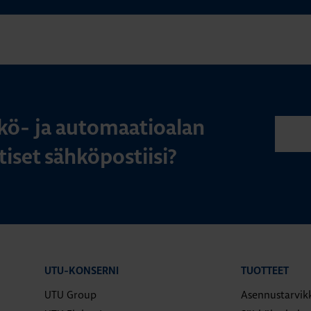
kö- ja automaatioalan
iset sähköpostiisi?
UTU-KONSERNI
TUOTTEET
UTU Group
Asennustarvik