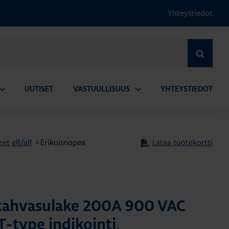
Yhteystiedot
HAE
UUTISET
VASTUULLISUUS
YHTEYSTIEDOT
vaa
Avaa
lavalikko
alavalikko
eet gR/aR
>
Erikoisnopea
Lataa tuotekortti
 kahvasulake 200A 900 VAC
T-type indikointi,