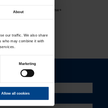
10.4.2026
|
Lukuaika: 3 min
UUTUUS: Ilmakatkaisijasarja hw+
About
se our traffic. We also share
ers who may combine it with
 services.
Marketing
Allow all cookies