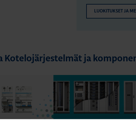
LUOKITUKSET JA M
a Kotelojärjestelmät ja komponen
20.4.2026
MPONENTIT
DATAKESKUSRATKAISUT
KOTELOT JA
min
KOMPONENTIT