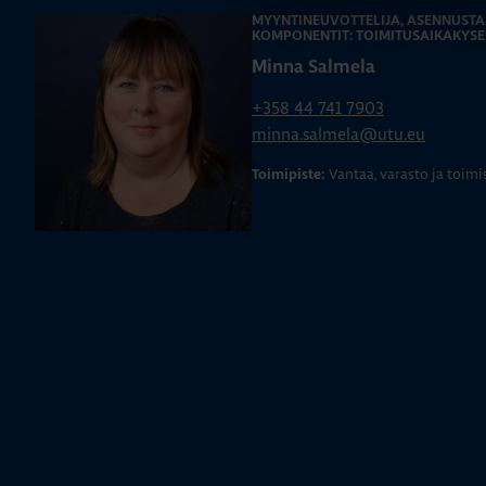
MYYNTINEUVOTTELIJA, ASENNUSTA
KOMPONENTIT: TOIMITUSAIKAKYSE
Minna Salmela
+358 44 741 7903
minna.salmela@utu.eu
Vantaa, varasto ja toimi
Toimipiste: