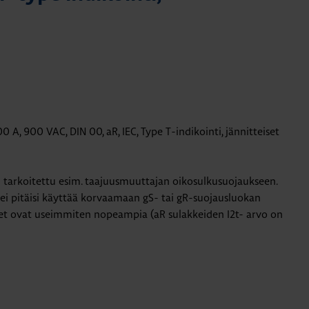
 A, 900 VAC, DIN 00, aR, IEC, Type T-indikointi, jännitteiset
 tarkoitettu esim. taajuusmuuttajan oikosulkusuojaukseen.
ei pitäisi käyttää korvaamaan gS- tai gR-suojausluokan
eet ovat useimmiten nopeampia (aR sulakkeiden I2t- arvo on