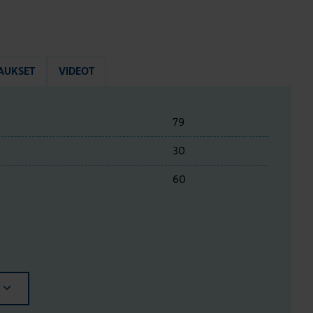
AUKSET
VIDEOT
79
30
60