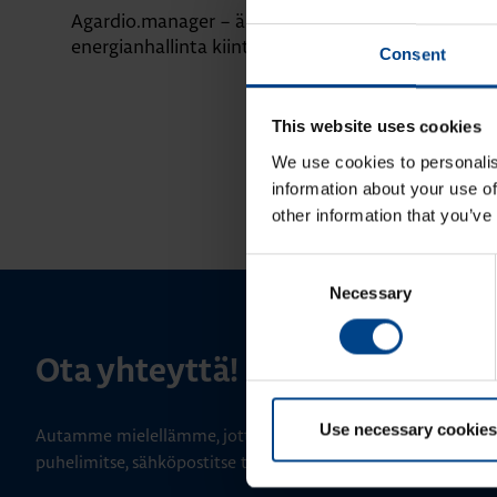
Agardio.manager – älykäs
Paranna kiint
energianhallinta kiinteistöille
valokaarivika
Consent
This website uses cookies
We use cookies to personalis
information about your use of
other information that you’ve
Consent
Necessary
Selection
Ota yhteyttä!
Use necessary cookies
Autamme mielellämme, jotta löydämme sinulle parhaan ratk
puhelimitse, sähköpostitse tai verkkolomakkeen kautta.