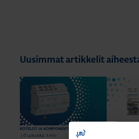
Uusimmat artikkelit aiheest
28.4.2026
KOTELOT JA KOMPONENTIT
KOTELOT JA KO
|
Lukuaika: 3 min
|
Lukuaika: 5 