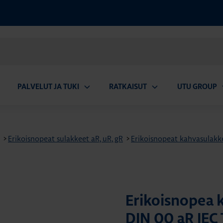
PALVELUT JA TUKI
RATKAISUT
UTU GROUP
aa
Avaa
Avaa
A
valikko
alavalikko
alavalikko
a
>
Erikoisnopeat sulakkeet aR, uR, gR
>
Erikoisnopeat kahvasulakk
Erikoisnopea
DIN 00 aR IEC 