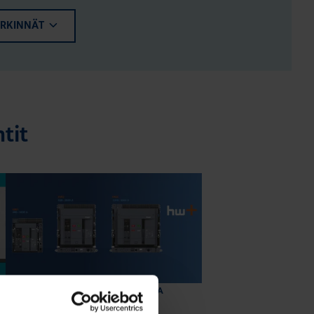
ERKINNÄT
tit
DATAKESKUSRATKAISUT
KOTELOT JA
KOMPONENTIT