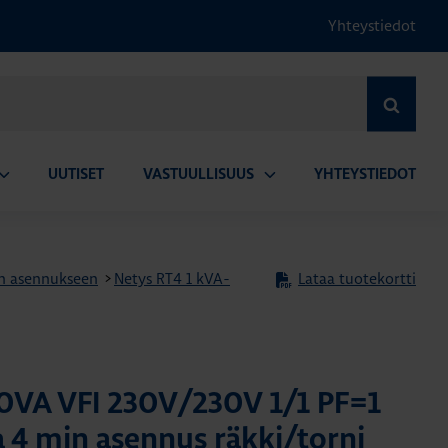
Yhteystiedot
HAE
UUTISET
VASTUULLISUUS
YHTEYSTIEDOT
vaa
Avaa
lavalikko
alavalikko
ään asennukseen
>
Netys RT4 1 kVA-
Lataa tuotekortti
0VA VFI 230V/230V 1/1 PF=1
a 4 min asennus räkki/torni