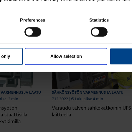
Preferences
Statistics
ta Sähkönsyötön varmennus ja la
 only
Allow selection
VARMENNUS JA LAATU
SÄHKÖNSYÖTÖN VARMENNUS JA LAATU
ika: 2 min
7.12.2022
|
Lukuaika: 4 min
ansyötön
Varaudu talven sähkökatkoihin UPS
 staattisilla
laitteella
ytkimillä