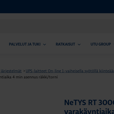
PALVELUT JA TUKI
RATKAISUT
UTU GROUP
aa
Avaa
Avaa
A
valikko
alavalikko
alavalikko
a
 järjestelmät
>
UPS-laitteet On-line 1-vaiheisella syötöllä kiinte
iaika 4 min asennus räkki/torni
NeTYS RT 300
varakäyntiaik