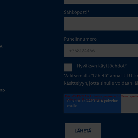
Sähköposti
*
Puhelinnumero
JA
Hyväksyn käyttöehdot
*
Valitsemalla "Lähetä" annat UTU-ko
käsittelyyn, jotta sinulle voidaan lä
sto