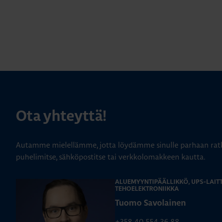
Ota yhteyttä!
Autamme mielellämme, jotta löydämme sinulle parhaan ratk
puhelimitse, sähköpostitse tai verkkolomakkeen kautta.
ALUEMYYNTIPÄÄLLIKKÖ, UPS-LAITT
TEHOELEKTRONIIKKA
Tuomo Savolainen
+358 40 554 36 88