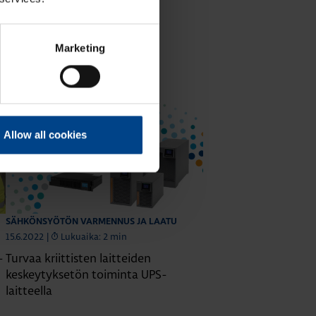
Marketing
atu
Allow all cookies
SÄHKÖNSYÖTÖN VARMENNUS JA LAATU
15.6.2022
|
Lukuaika: 2 min
-
Turvaa kriittisten laitteiden
keskeytyksetön toiminta UPS-
laitteella