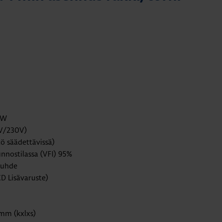
 W
0V/230V)
ö säädettävissä)
nostilassa (VFI) 95%
suhde
D Lisävaruste)
 mm (kxlxs)