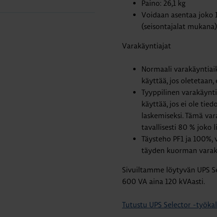
Paino: 26,1 kg
Voidaan asentaa joko 1
(seisontajalat mukana)
Varakäyntiajat
Normaali varakäyntiaik
käyttää, jos oletetaan
Tyyppilinen varakäynti
käyttää, jos ei ole ti
laskemiseksi. Tämä var
tavallisesti 80 % joko 
Täysteho PF1 ja 100%, 
täyden kuorman varak
Sivuiltamme löytyvän UPS Se
600 VA aina 120 kVAasti.
Tutustu UPS Selector -työka