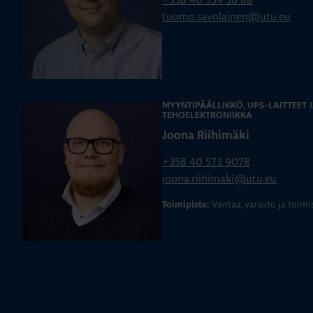
tuomo.savolainen@utu.eu
MYYNTIPÄÄLLIKKÖ, UPS-LAITTEET 
TEHOELEKTRONIIKKA
Joona Riihimäki
+358 40 573 9078
joona.riihimaki@utu.eu
Vantaa, varasto ja toimi
Toimipiste: