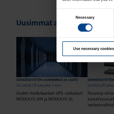
Consent
Necessary
Selection
Uusimmat artikkelit aihees
Use necessary cookies
SÄHKÖNSYÖTÖN VARMENNUS JA LAATU
SÄHKÖNSYÖTÖN 
22.1.2024
|
Lukuaika: 3 min
1.6.2023
|
Lukua
Uudet modulaariset UPS-ratkaisut:
Paranna virr
MODULYS XM ja MODULYS XL
luotettavuutta
verkonvaihtok