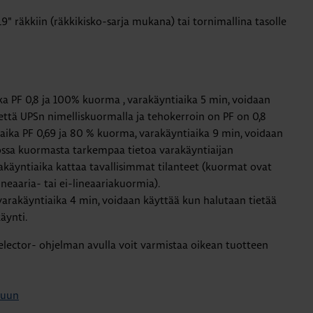
9" räkkiin (räkkikisko-sarja mukana) tai tornimallina tasolle
a PF 0,8 ja 100% kuorma , varakäyntiaika 5 min, voidaan
, että UPSn nimelliskuormalla ja tehokerroin on PF on 0,8
aika PF 0,69 ja 80 % kuorma, varakäyntiaika 9 min, voidaan
edossa kuormasta tarkempaa tietoa varakäyntiaijan
akäyntiaika kattaa tavallisimmat tilanteet (kuormat ovat
lineaaria- tai ei-lineaariakuormia).
varakäyntiaika 4 min, voidaan käyttää kun halutaan tietää
äynti.
lector- ohjelman avulla voit varmistaa oikean tuotteen
luun