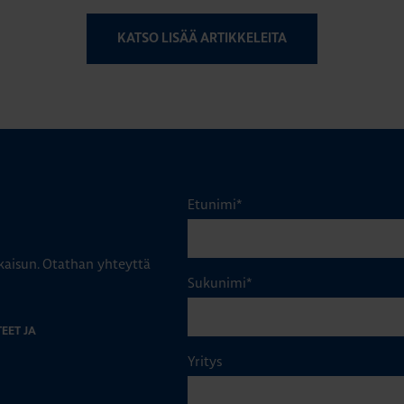
KATSO LISÄÄ ARTIKKELEITA
Etunimi
*
aisun. Otathan yhteyttä
Sukunimi
*
EET JA
Yritys