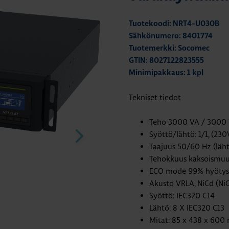
Tuotekoodi: NRT4-U030B
Sähkönumero: 8401774
Tuotemerkki: Socomec
GTIN: 8027122823555
Minimipakkaus: 1 kpl
Tekniset tiedot
Teho 3000 VA / 3000
Syöttö/lähtö: 1/1, (23
Taajuus 50/60 Hz (läht
Tehokkuus kaksoismuun
ECO mode 99% hyöty
Akusto VRLA, NiCd (NiC
Syöttö: IEC320 C14
Lähtö: 8 X IEC320 C13
Mitat: 85 x 438 x 600