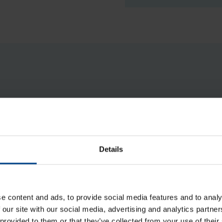
NET-Vi­sion8-EMD8 Läm­pö- ja kos­
teusan­tu­ri, 2 tuloa
Details
Tuotekoodi: NET-VISION8-EMD
Sähkönumero: 8401771
e content and ads, to provide social media features and to analy
 our site with our social media, advertising and analytics partn
 provided to them or that they’ve collected from your use of their