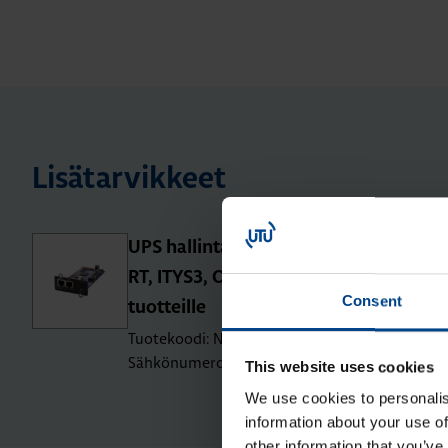
Lisätarvikkeet
UPS hal­lin­ta­kort­ti IPV4/IPV6 Netys
RT, ITYS3, OFYS RT, Mas­te­rys BC+
Consent
tuot­teil­le
Tuotekoodi: NET-VISION8CARD
Sähkönumero: 8401738
This website uses cookies
We use cookies to personalis
information about your use of
other information that you’ve