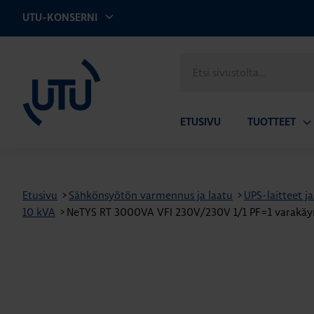
UTU-KONSERNI
UTU
Etsi
sivustolta
ETUSIVU
TUOTTEET
Av
ala
Etusivu
>
Sähkönsyötön varmennus ja laatu
>
UPS-laitteet ja
10 kVA
>
NeTYS RT 3000VA VFI 230V/230V 1/1 PF=1 varakäynt