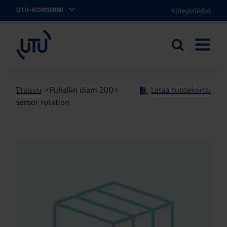
Yhteystiedot
UTU-KONSERNI
UTU
Etsi
AVAA
sivustolta
VALIKK
Etusivu
>
Puhallin diam 200+
Lataa tuotekortti
sensor rotation