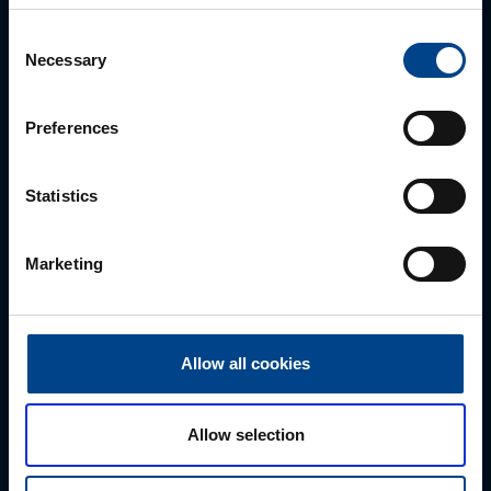
Consent
Necessary
Selection
Preferences
Statistics
Marketing
ASENNUSTARVIKKEET JA KOMPONENTIT
Asiakaspalvelu
+3589 274 64 11
komponentit@utu.eu
Allow all cookies
Vantaa, varasto ja toimisto
Toimipiste:
Allow selection
Etunimi
*