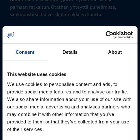
parhaan ratkaisun. Otathan yhteyttä puhelimitse,
sähköpostitse tai verkkolomakkeen kautta.
Consent
Details
About
This website uses cookies
We use cookies to personalise content and ads, to
provide social media features and to analyse our traffic.
SÄHKÖKESKUKSET, MUUNTAMOT, SÄHKÖAUTON
LATAUS, UPS-LAITTEET, HALLINTO
We also share information about your use of our site with
Asiakaspalvelu
our social media, advertising and analytics partners who
may combine it with other information that you’ve
+3582 550 800
provided to them or that they’ve collected from your use
utu@utu.eu
of their services.
Ulvila, pääkonttori ja tuotanto
Toimipiste: