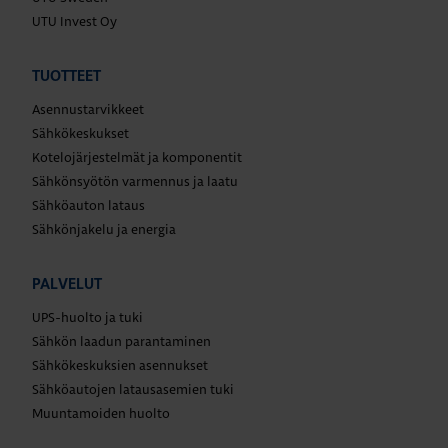
UTU Invest Oy
TUOTTEET
Asennustarvikkeet
Sähkökeskukset
Kotelojärjestelmät ja komponentit
Sähkönsyötön varmennus ja laatu
Sähköauton lataus
Sähkönjakelu ja energia
PALVELUT
UPS-huolto ja tuki
Sähkön laadun parantaminen
Sähkökeskuksien asennukset
Sähköautojen latausasemien tuki
Muuntamoiden huolto