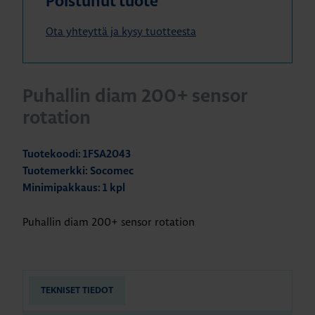
Poistunut tuote
Ota yhteyttä ja kysy tuotteesta
Puhallin diam 200+ sensor
rotation
Tuotekoodi: 1FSA2043
Tuotemerkki: Socomec
Minimipakkaus: 1 kpl
Puhallin diam 200+ sensor rotation
TEKNISET TIEDOT