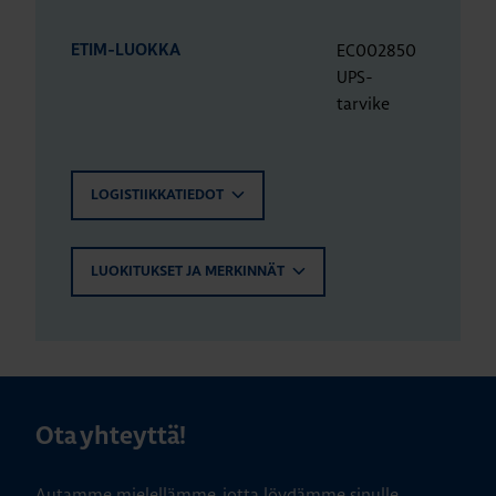
EC002850
ETIM-LUOKKA
UPS-
tarvike
LOGISTIIKKATIEDOT
LUOKITUKSET JA MERKINNÄT
Ota yhteyttä!
Autamme mielellämme, jotta löydämme sinulle