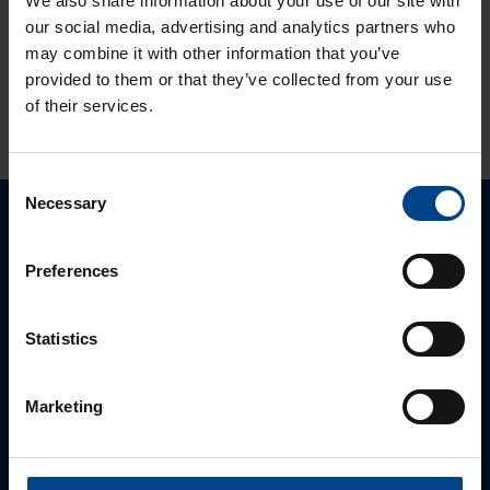
We also share information about your use of our site with
V1:n
our social media, advertising and analytics partners who
may combine it with other information that you’ve
provided to them or that they’ve collected from your use
of their services.
KATSO LISÄÄ ARTIKKELEITA
Consent
Necessary
Selection
Ota yhteyttä!
Preferences
Autamme mielellämme, jotta löydämme sinulle
parhaan ratkaisun. Otathan yhteyttä puhelimitse,
Statistics
sähköpostitse tai verkkolomakkeen kautta.
Marketing