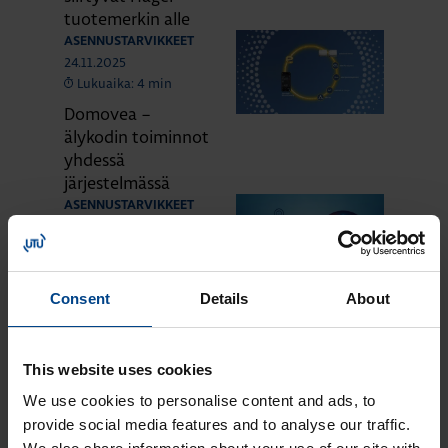
tuotemerkin alle
ASENNUSTARVIKKEET
24.11.2025
Lukuaika: 4 min
Domovea –
älykodin toiminnot
yhdessä
järjestelmässä
ASENNUSTARVIKKEET
24.11.2025
Lukuaika: 3 min
Matter – uusi
Consent
Details
About
älykotistandardi
ASENNUSTARVIKKEET
16.10.2025
Lukuaika: 3 min
This website uses cookies
Uuden sukupolven
We use cookies to personalise content and ads, to
domovea Plus
provide social media features and to analyse our traffic.
korvaa domovea