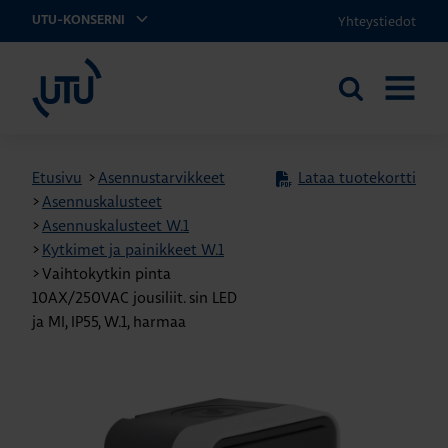
Yhteystiedot
UTU-KONSERNI
UTU
Etsi
AVAA
sivustolta
VALIKK
Etusivu
>
Asennustarvikkeet
Lataa tuotekortti
>
Asennuskalusteet
>
Asennuskalusteet W.1
>
Kytkimet ja painikkeet W.1
>
Vaihtokytkin pinta
10AX/250VAC jousiliit. sin LED
ja MI, IP55, W.1, harmaa