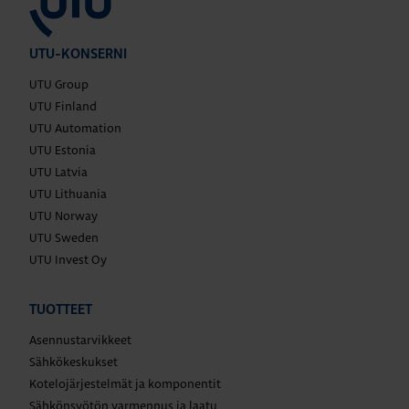
UTU-KONSERNI
UTU Group
UTU Finland
UTU Automation
UTU Estonia
UTU Latvia
UTU Lithuania
UTU Norway
UTU Sweden
UTU Invest Oy
TUOTTEET
Asennustarvikkeet
Sähkökeskukset
Kotelojärjestelmät ja komponentit
Sähkönsyötön varmennus ja laatu