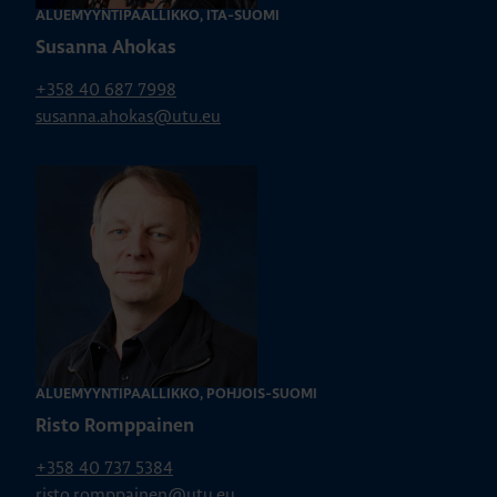
ALUEMYYNTIPÄÄLLIKKÖ, ITÄ-SUOMI
Susanna Ahokas
+358 40 687 7998
susanna.ahokas@utu.eu
ALUEMYYNTIPÄÄLLIKKÖ, POHJOIS-SUOMI
Risto Romppainen
+358 40 737 5384
risto.romppainen@utu.eu