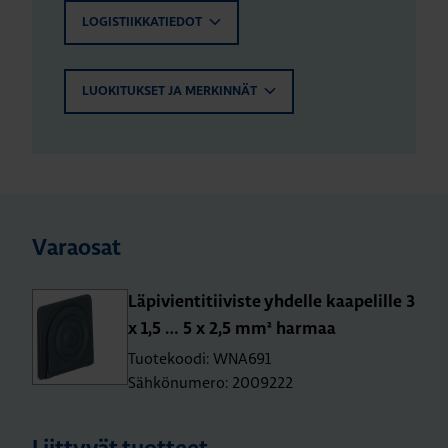
LOGISTIIKKATIEDOT
LUOKITUKSET JA MERKINNÄT
Varaosat
Lä­pi­vien­ti­tii­vis­te yh­del­le kaa­pe­lil­le 3
x 1,5 … 5 x 2,5 mm² har­maa
Tuotekoodi: WNA691
Sähkönumero: 2009222