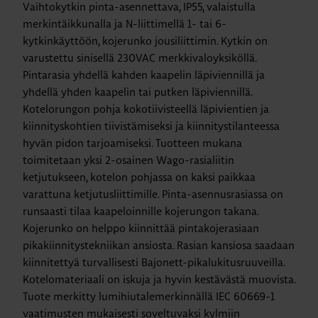
Vaihtokytkin pinta-asennettava, IP55, valaistulla
merkintäikkunalla ja N-liittimellä 1- tai 6-
kytkinkäyttöön, kojerunko jousiliittimin. Kytkin on
varustettu sinisellä 230VAC merkkivaloyksiköllä.
Pintarasia yhdellä kahden kaapelin läpiviennillä ja
yhdellä yhden kaapelin tai putken läpiviennillä.
Kotelorungon pohja kokotiivisteellä läpivientien ja
kiinnityskohtien tiivistämiseksi ja kiinnitystilanteessa
hyvän pidon tarjoamiseksi. Tuotteen mukana
toimitetaan yksi 2-osainen Wago-rasialiitin
ketjutukseen, kotelon pohjassa on kaksi paikkaa
varattuna ketjutusliittimille. Pinta-asennusrasiassa on
runsaasti tilaa kaapeloinnille kojerungon takana.
Kojerunko on helppo kiinnittää pintakojerasiaan
pikakiinnitystekniikan ansiosta. Rasian kansiosa saadaan
kiinnitettyä turvallisesti Bajonett-pikalukitusruuveilla.
Kotelomateriaali on iskuja ja hyvin kestävästä muovista.
Tuote merkitty lumihiutalemerkinnällä IEC 60669-1
vaatimusten mukaisesti soveltuvaksi kylmiin