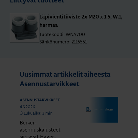
Liittyvät tuotteet
Lä­pi­vien­ti­tii­vis­te 2x M20 x 1.5, W.1,
har­maa
Tuotekoodi: WNA700
Sähkönumero: 2115551
Uusimmat artikkelit aiheesta
Asennustarvikkeet
ASENNUSTARVIKKEET
4.6.2026
Lukuaika: 3 min
Berker-
asennuskalusteet
siirtyvät Hager-