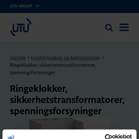
UTU GROUP
UTU Norge AS
Search
OPEN
the
MENU
site
Forside
>
Fordelingsskap og komponenter
>
Ringeklokker, sikkerhetstransformatorer,
spenningsforsyninger
Ringeklokker,
sikkerhetstransformatorer,
spenningsforsyninger