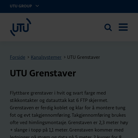
UTU GROUP
UTU Norge AS
Search
OPEN
the
MENU
site
Forside
>
Kanalsystemer
>
UTU Grenstaver
UTU Grenstaver
Flyttbare grenstaver i hvit og svart farge med
stikkontakter og datauttak kat 6 FTP skjermet.
Grenstaven er ferdig koblet og klar for å montere tung
fot og evt takgjennomføring. Takgjennomføring brukes
ofte ved himlingsmontasje. Grenstaven er 2,3 meter høy
+ slange i topp på 1,1 meter. Grenstaven kommer med
ledninger på strøm og data på 5 meter. 2 kurser for 8