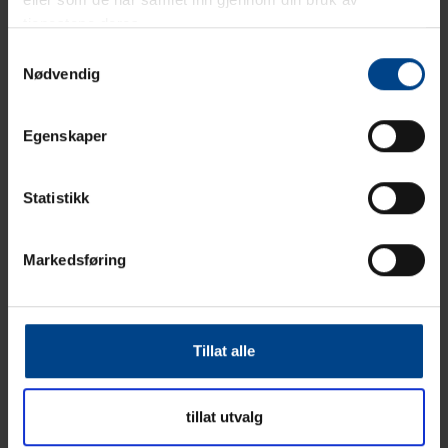
Flyttbar grenstav 6 stikk og 2 data
tjenestene deres.
FTP
Samtykkevalg
Product code: PRP-G620B
Nødvendig
Elnummer: 1236036
Flyttbar grenstav hvit farge med 12 x
Egenskaper
stikk og 4 x data kat 6 FTP skjermet
Product code: PRP-G646
Elnummer: 1205438
Statistikk
Flyttbar grenstav hvit farge med 12 x
stikk og 8 x data kat 6 FTP skjermet
Markedsføring
Product code: PRP-G686
Elnummer: 1205439
Flyttbar svart grenstav med
12xstikk og 8xdata FTP
Tillat alle
Product code: PRP-G686B
Elnummer: 1203999
tillat utvalg