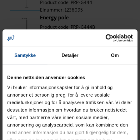
Product code: PRP-G444
Elnummer: 1236095
Energy pole
Product code: PRP-G444B
Elnummer: 1236037
Energy pole
Samtykke
Detaljer
Om
Product code: PRP-G424B
Elnummer: 1236038
Denne nettsiden anvender cookies
Energy pole
Product code: PRP-G646B
Vi bruker informasjonskapsler for å gi innhold og
Elnummer: 1236039
annonser et personlig preg, for å levere sosiale
mediefunksjoner og for å analysere trafikken vår. Vi deler
Flyttbar grenstav 6xstikk og 2xdata
dessuten informasjon om hvordan du bruker nettstedet
FTP
vårt, med partnerne våre innen sosiale medier,
annonsering og analysearbeid, som kan kombinere den
Product code: PRP-G620
med annen informasjon du har gjort tilgjengelig for dem,
Elnummer: 1236089
eller som de har samlet inn gjennom din bruk av