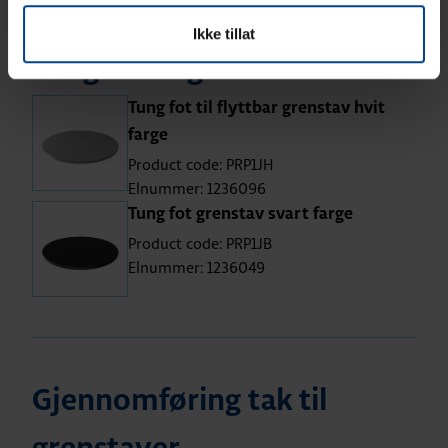
Ikke tillat
Tung fot til grenstaver
Tung fot til flyttbar grenstav hvit
farge
Product code: PRP1JH
Elnummer: 1236096
Tung fot grenstav svart farge
Product code: PRP1JB
Elnummer: 1236049
Gjennomføring tak til