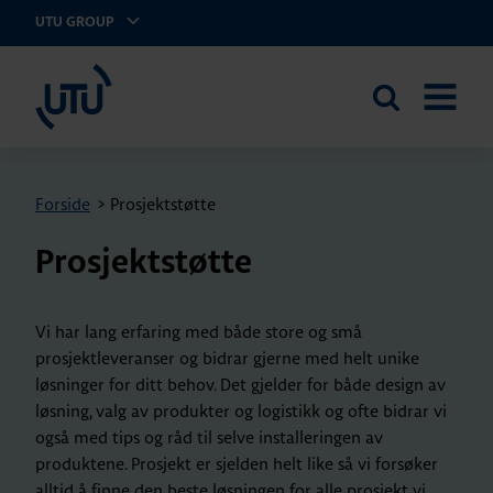
UTU GROUP
UTU Norge AS
Search
OPEN
the
MENU
site
Forside
>
Prosjektstøtte
Prosjektstøtte
Vi har lang erfaring med både store og små
prosjektleveranser og bidrar gjerne med helt unike
løsninger for ditt behov. Det gjelder for både design av
løsning, valg av produkter og logistikk og ofte bidrar vi
også med tips og råd til selve installeringen av
produktene. Prosjekt er sjelden helt like så vi forsøker
alltid å finne den beste løsningen for alle prosjekt vi