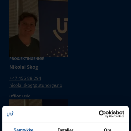
PROSJEKTINGENIØR
Nikolai Skog
+47 456 88 294
nicolai.skog@utunorge.no
Oslo
Office:
Samtykke
Detaljer
Om