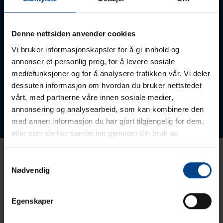
Denne nettsiden anvender cookies
Vi bruker informasjonskapsler for å gi innhold og
PROSJEKTINGENIØR
annonser et personlig preg, for å levere sosiale
Einar Velten
mediefunksjoner og for å analysere trafikken vår. Vi deler
+47 930 04 845
dessuten informasjon om hvordan du bruker nettstedet
einar.velten@utunorge.no
vårt, med partnerne våre innen sosiale medier,
annonsering og analysearbeid, som kan kombinere den
Oslo
Office:
med annen informasjon du har gjort tilgjengelig for dem,
eller som de har samlet inn gjennom din bruk av
tjenestene deres.
Samtykkevalg
UNIKE LØSNINGER TILPASSET DITT
Nødvendig
PROSJEKT
Egenskaper
Ferdig bestykket gulvbokser