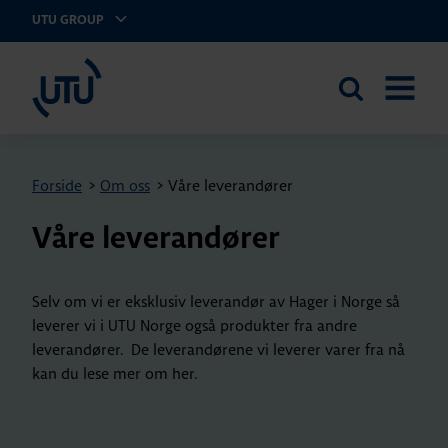
UTU GROUP
UTU Norge AS
Search
OPEN
the
MENU
site
Forside
>
Om oss
>
Våre leverandører
Våre leverandører
Selv om vi er eksklusiv leverandør av Hager i Norge så
leverer vi i UTU Norge også produkter fra andre
leverandører. De leverandørene vi leverer varer fra nå
kan du lese mer om her.