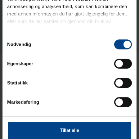
annonsering og analysearbeid, som kan kombinere den
med annen informasjon du har gjort tilgjengelig for dem,
eller som de har samlet inn gjennom din bruk av
tjenestene deres.
Samtykkevalg
Nødvendig
Egenskaper
Hager.grenstaver
Statistikk
Markedsføring
Hager.DAP gulvsøyle
Tillat alle