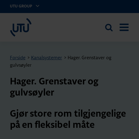
UTU GROUP
UTU Norge AS
Search
OPEN
the
MENU
site
Forside
>
Kanalsystemer
>
Hager. Grenstaver og
gulvsøyler
Hager. Grenstaver og
gulvsøyler
Gjør store rom tilgjengelige
på en fleksibel måte