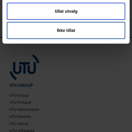
tillat utvalg
Ikke tillat
UTU GROUP
UTU Group
UTU Finland
UTU Automation
UTU Estonia
UTU Latvia
UTU Lithuania