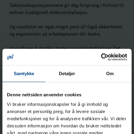
Takinstallasjonssystemene gir deg forsprang i forhold til
enhver tradisjonell elektroinstallasjon.
Og resultatet ser også meget pent ut! Også sikkerheten
og ergonomien på arbeidsplassen blir bedre,
man slipper å snuble i kabler og gulvinstallasjoner. Det
forenkler og gjør rengjøringsarbeidet raskere –
en annen utgiftsfaktor som ikke skal undervurderes!
Samtykke
Detaljer
Om
Vis kundene dine hvordan det gjøres – med grenstaver
fra Hager.
Denne nettsiden anvender cookies
Vi bruker informasjonskapsler for å gi innhold og
annonser et personlig preg, for å levere sosiale
mediefunksjoner og for å analysere trafikken vår. Vi deler
dessuten informasjon om hvordan du bruker nettstedet
vårt, med partnerne våre innen sosiale medier,