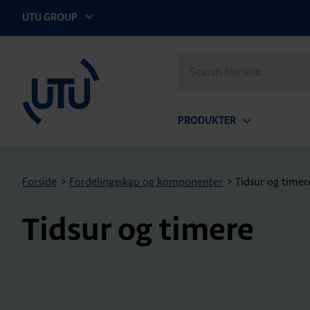
UTU GROUP
UTU Norge AS
Search
the
site
PRODUKTER
Open
submenu
Forside
>
Fordelingsskap og komponenter
>
Tidsur og timer
Tidsur og timere