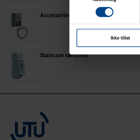
Accessories for time switches
Ikke tillat
Staircase switches