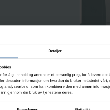
Detaljer
ookies
 for å gi innhold og annonser et personlig preg, for å levere sos
deler dessuten informasjon om hvordan du bruker nettstedet vårt,
og analysearbeid, som kan kombinere den med annen informasjon d
Analog time switches
 inn gjennom din bruk av tjenestene deres.
Egenskaper
Statistikk