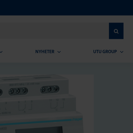
SEARCH
NYHETER
UTU GROUP
pen
Open
Open
ubmenu
submenu
subme