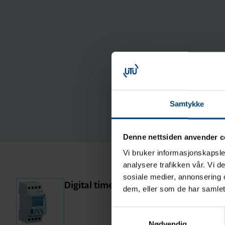
Samtykke
Denne nettsiden anvender c
Vi bruker informasjonskapsler
analysere trafikken vår. Vi 
sosiale medier, annonsering 
Digital time switches
dem, eller som de har samlet
Samtykkevalg
Nødvendig