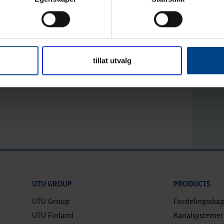
Time relays DIN
tillat utvalg
UTU GROUP
PRODUCTS
UTU Group
Fordelingsska
UTU Finland
Kanalsystemer