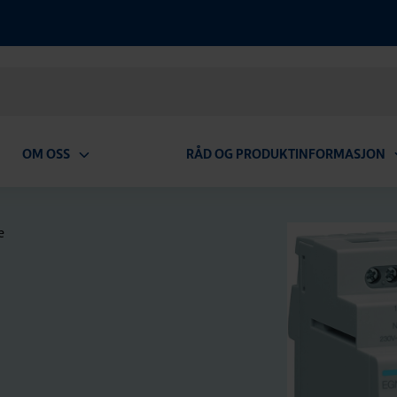
OM OSS
RÅD OG PRODUKTINFORMASJON
Open
O
submenu
s
e