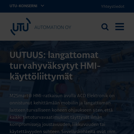
Yhteystiedot
UTU-KONSERNI
UTU Automation
Etsi
AVAA
sivustolta
VALIKK
UUTUUS: langattomat
turvahyväksytyt HMI-
käyttöliittymät
M2Smart® HMI-ratkaisun avulla ACD Elektronik on
onnistunut kehittämään mobiilin ja langattoman
laitteen turvalliseen koneen ohjaukseen siten, että
kaikki tietoturvavaatimukset täyttyvät ilman
kompromisseja joustavuuden, liikkuvuuden tai
käytettävyyden suhteen. Sovelluskohteita ovat mm.