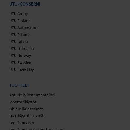
UTU-KONSERNI
UTU Group
UTU Finland
UTU Automation
UTU Estonia
UTU Latvia
UTU Lithuania
UTU Norway
UTU Sweden
UTU Invest Oy
TUOTTEET
Anturit ja instrumentointi
Moottorikäytöt
Ohjausjärjestelmät
HMI-käyttöliittymät
Teollisuus PC:t
Teollisuuden tiedonsiirto ja IoT