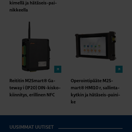
ki­mel­lä ja hä­tä­seis-pai­
nik­keel­la
Rei­ti­tin M2S­mart® Ga­
Ope­roin­ti­pää­te M2S­
teway i (IP20) DIN-kis­ko­
mart® HMI10 r, sal­lin­ta­
kiin­ni­tys, eril­li­nen NFC
kyt­kin ja hä­tä­seis-pai­ni­
ke
UUSIMMAT UUTISET