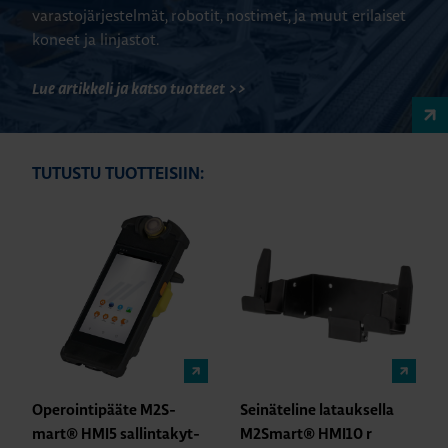
varastojärjestelmät, robotit, nostimet, ja muut erilaiset
koneet ja linjastot.
Lue artikkeli ja katso tuotteet >>
TUTUSTU TUOTTEISIIN:
Ope­roin­ti­pää­te M2S­
Sei­nä­te­li­ne la­tauk­sel­la
mart® HMI5 sal­lin­ta­kyt­
M2S­mart® HMI10 r