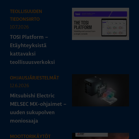
TEOLLISUUDEN
TIEDONSIIRTO
10.7.2026
TOSI Platform –
Etäyhteyksistä
kattavaksi
teollisuusverkoksi
OHJAUSJÄRJESTELMÄT
12.6.2026
Mitsubishi Electric
MELSEC MX-ohjaimet –
uuden sukupolven
moniosaaja
MOOTTORIKÄYTÖT