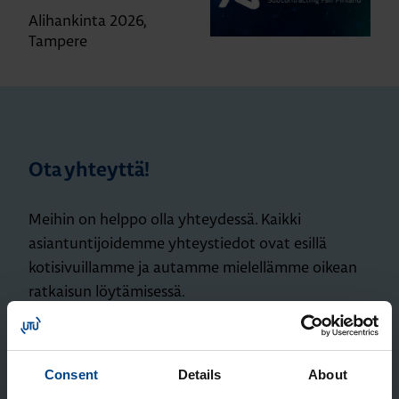
Alihankinta 2026,
Tampere
Ota yhteyttä!
Meihin on helppo olla yhteydessä. Kaikki
asiantuntijoidemme yhteystiedot ovat esillä
kotisivuillamme ja autamme mielellämme oikean
ratkaisun löytämisessä.
Olethan yhteydessä pienessäkin asiassa!
Consent
Details
About
LÖYDÄ AUTOMAATION ASIANTUNTIJA >