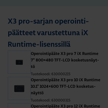
X3 pro-sar­jan ope­roin­ti­
päät­teet va­rus­tet­tu­na iX
Run­ti­me-li­sens­sil­lä
Ope­roin­ti­pää­te X3 pro 7 iX Run­ti­me
7" 800×480 TFT-LCD kos­ke­tus­näyt­
tö
Tuotekoodi: 630000215
Ope­roin­ti­pää­te X3 pro 10 iX Run­ti­me
10.1" 1024×600 TFT-LCD kos­ke­tus­
näyt­tö
Tuotekoodi: 630000315
Ope­roin­ti­pää­te X3 pro 12 iX Run­ti­me