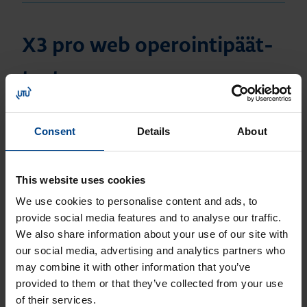
X3 pro web ope­roin­ti­päät­
teet
Ope­roin­ti­pää­te X3 pro 7 web HTML5
web client 7" näyt­tö 800×480 Quad
Consent
Details
About
Core CPU
Tuotekoodi: 630023515
This website uses cookies
Ope­roin­ti­pää­te X3 pro 10 web
HTML5 web client 10" näyt­tö
We use cookies to personalise content and ads, to
1024×600 Quad Core CPU
provide social media features and to analyse our traffic.
We also share information about your use of our site with
Tuotekoodi: 630023615
our social media, advertising and analytics partners who
Ope­roin­ti­pää­te X3 pro 15 web
may combine it with other information that you’ve
HTML5 web client 15" näyt­tö
provided to them or that they’ve collected from your use
1280×800 Quad Core CPU
of their services.