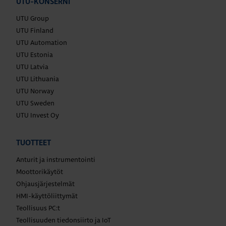
UTU-KONSERNI
UTU Group
UTU Finland
UTU Automation
UTU Estonia
UTU Latvia
UTU Lithuania
UTU Norway
UTU Sweden
UTU Invest Oy
TUOTTEET
Anturit ja instrumentointi
Moottorikäytöt
Ohjausjärjestelmät
HMI-käyttöliittymät
Teollisuus PC:t
Teollisuuden tiedonsiirto ja IoT