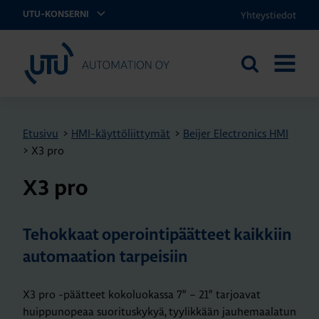
Yhteystiedot
UTU-KONSERNI
UTU Automation
Etsi
AVAA
sivustolta
VALIKK
Etusivu
>
HMI-käyttöliittymät
>
Beijer Electronics HMI
>
X3 pro
X3 pro
Tehokkaat operointipäätteet kaikkiin
automaation tarpeisiin
X3 pro -päätteet kokoluokassa 7” – 21” tarjoavat
huippunopeaa suorituskykyä, tyylikkään jauhemaalatun