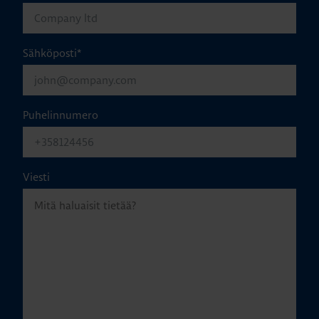
Sähköposti
*
Puhelinnumero
Viesti