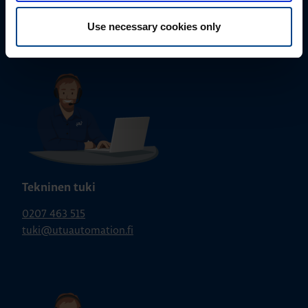
sähköpostitse tai verkkolomakkeen kautta.
Use necessary cookies only
Tekninen tuki
0207 463 515
tuki@utuautomation.fi