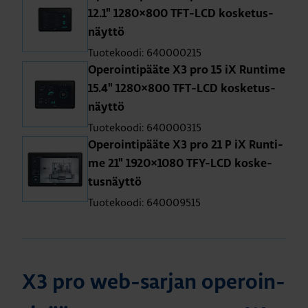
12.1" 1280×800 TFT-LCD kos­ke­tus­
näyt­tö
Tuotekoodi: 640000215
Ope­roin­ti­pää­te X3 pro 15 iX Run­ti­me
15.4" 1280×800 TFT-LCD kos­ke­tus­
näyt­tö
Tuotekoodi: 640000315
Ope­roin­ti­pää­te X3 pro 21 P iX Run­ti­
me 21" 1920×1080 TFY-LCD kos­ke­
tus­näyt­tö
Tuotekoodi: 640009515
X3 pro web-sar­jan ope­roin­