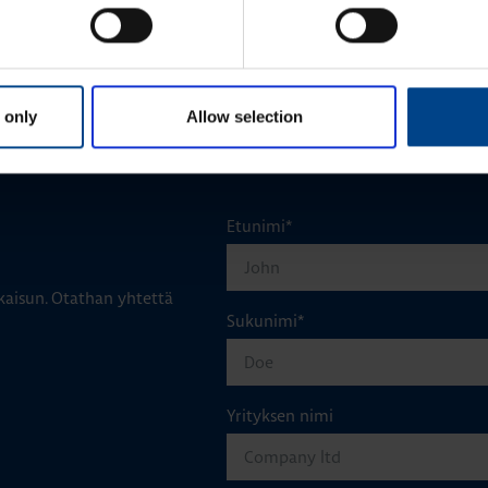
l
u
O
1
 only
Allow selection
M
l
u
Etunimi
*
aisun. Otathan yhtettä
Sukunimi
*
Yrityksen nimi