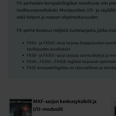
FX-perheiden kompaktilogiikat soveltuvat niin pienii
teollisuussovelluksiin. Monipuoliset I/O- ja väyl
sekä helpon ja nopean ohjelmoitavuuden.
FX-perhe koostuu neljästä tuotesarjasta, jotka ov
FX5U- ja FX5UC-sarja tarjoaa huippuluokan suorit
teollisuuden sovelluksiin
FX3U- ja FX3UC-sarja tarjoaa suorituskykyä ja moni
FX3G-, FX3GC-, FX3GE-logiikat tarjoavat optimoitu
FX3S-kompaktilogiikka on taloudellinen ja tehokas
MXF-sar­jan kes­kusyk­si­köt ja
I/O-mo­duu­lit