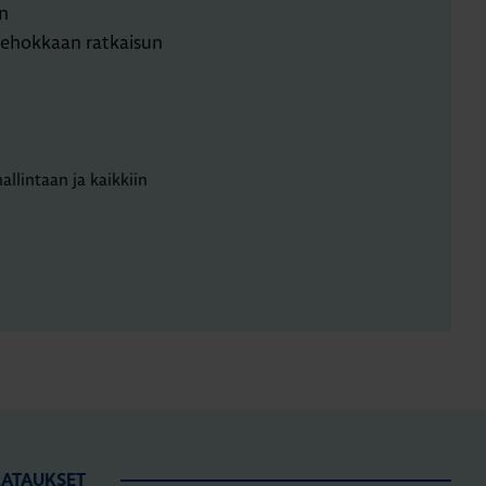
in
stehokkaan ratkaisun
llintaan ja kaikkiin
LATAUKSET