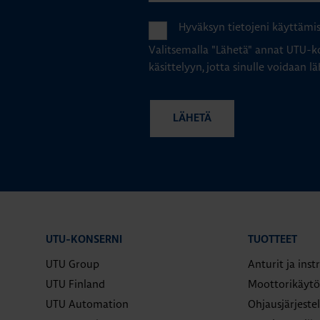
Hyväksyn tietojeni käyttämi
Valitsemalla "Lähetä" annat UTU-ko
käsittelyyn, jotta sinulle voidaan lä
UTU-KONSERNI
TUOTTEET
UTU Group
Anturit ja ins
UTU Finland
Moottorikäytö
UTU Automation
Ohjausjärjeste