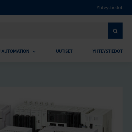
Yhteystiedot
HAE
U AUTOMATION
UUTISET
YHTEYSTIEDOT
Avaa
alavalikko