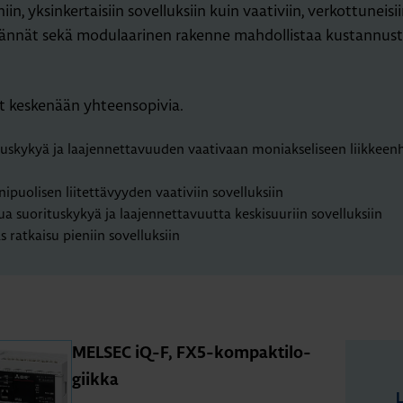
n, yksinkertaisiin sovelluksiin kuin vaativiin, verkottuneisi
äliitännät sekä modulaarinen rakenne mahdollistaa kustannu
at keskenään yhteensopivia.
uskykyä ja laajennettavuuden vaativaan moniakseliseen liikkeenha
puolisen liitettävyyden vaativiin sovelluksiin
a suorituskykyä ja laajennettavuutta keskisuuriin sovelluksiin
 ratkaisu pieniin sovelluksiin
MEL­SEC iQ-F, FX5-kom­pak­ti­lo­
giik­ka