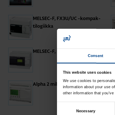
MEL­SEC-F, FX3U/UC -kom­pak­
ti­lo­giik­ka
MEL­SEC-F, FX3G
Consent
This website uses cookies
We use cookies to personalis
Alpha 2 mik­ro­lo­giik­ka
information about your use of
other information that you’ve
Consent
Necessary
Selection