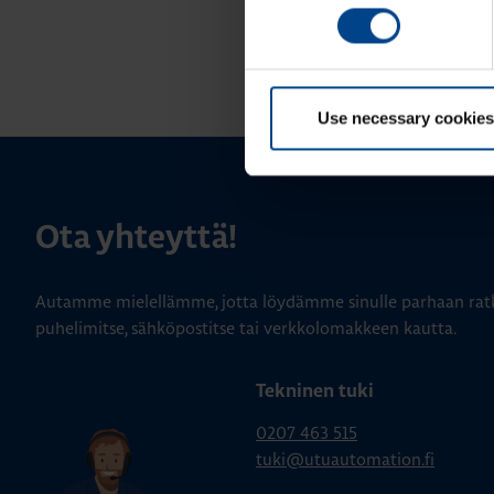
Use necessary cookies
Ota yhteyttä!
Autamme mielellämme, jotta löydämme sinulle parhaan ratk
puhelimitse, sähköpostitse tai verkkolomakkeen kautta.
Tekninen tuki
0207 463 515
tuki@utuautomation.fi