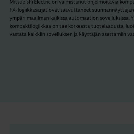
Mitsubishi Electric on valmistanut ohjelmoitavia kompak
FX-logiikkasarjat ovat saavuttaneet suunnannäyttäjän
ympäri maailman kaikissa automaation sovelluksissa. Yl
kompaktilogiikkaa on tae korkeasta tuotelaadusta, luo
vastata kaikkiin sovelluksen ja käyttäjän asettamiin va