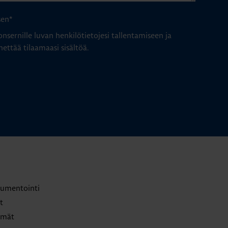
sen
*
nsernille luvan henkilötietojesi tallentamiseen ja
hettää tilaamaasi sisältöä.
trumentointi
t
lmät