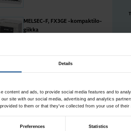
T
MEL­SEC-F, FX3GE -kom­pak­ti­lo­
giik­ka
O
1
MEL­SEC-F, FX3S -kom­pak­ti­lo­
Details
M
giik­ka
e content and ads, to provide social media features and to analy
 our site with our social media, advertising and analytics partn
O
 provided to them or that they’ve collected from your use of their
2
M
Preferences
Statistics