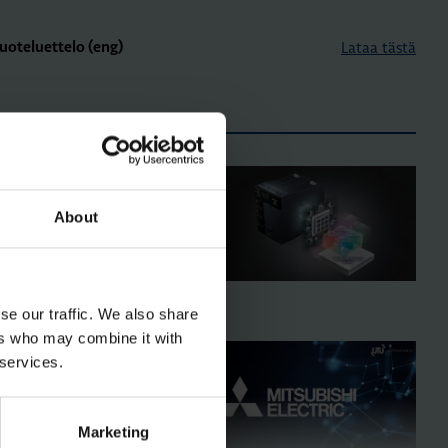
Lataa tästä
uoteluettelo (eng)
ARTIKKELIT
HJAUSJÄRJESTELMÄT
2.6.2026
|
Lukuaika: 4 min
About
itsubishi Electric
MELSEC MX-ohjaimet –
uuden sukupolven
moniosaaja
se our traffic. We also share
ers who may combine it with
HJAUSJÄRJESTELMÄT
 services.
1.11.2025
|
Lukuaika: 5 min
itsubishi Electricin
ohjelmoitavien
Marketing