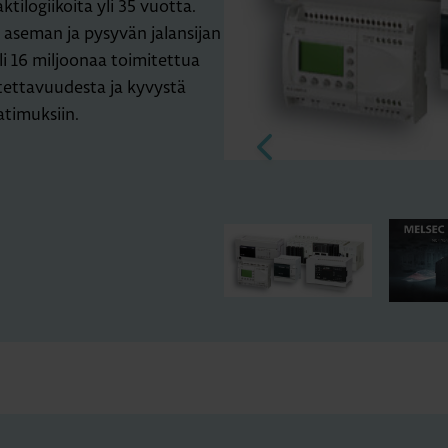
tilogiikoita yli 35 vuotta.
 aseman ja pysyvän jalansijan
i 16 miljoonaa toimitettua
tettavuudesta ja kyvystä
atimuksiin.