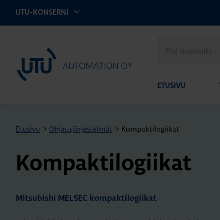
UTU-KONSERNI
Etsi
UTU Automation
sivustolta
ETUSIVU
Etusivu
>
Ohjausjärjestelmät
>
Kompaktilogiikat
Kom­pak­ti­lo­gii­kat
Mitsubishi MELSEC kompaktilogiikat