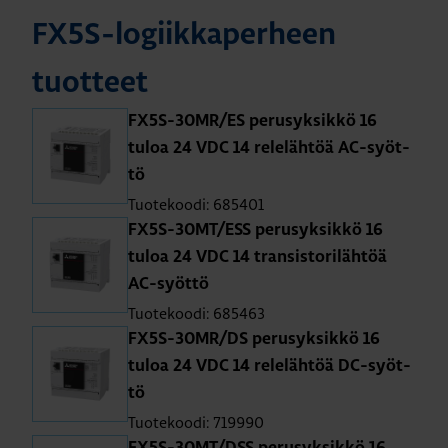
FX5S-lo­giik­ka­per­heen
tuot­teet
FX5S-30MR/ES pe­rus­yk­sik­kö 16
tuloa 24 VDC 14 re­le­läh­töä AC-syöt­
tö
Tuotekoodi: 685401
FX5S-30MT/ESS pe­rus­yk­sik­kö 16
tuloa 24 VDC 14 tran­sis­to­ri­läh­töä
AC-syöt­tö
Tuotekoodi: 685463
FX5S-30MR/DS pe­rus­yk­sik­kö 16
tuloa 24 VDC 14 re­le­läh­töä DC-syöt­
tö
Tuotekoodi: 719990
FX5S-30MT/DSS pe­rus­yk­sik­kö 16