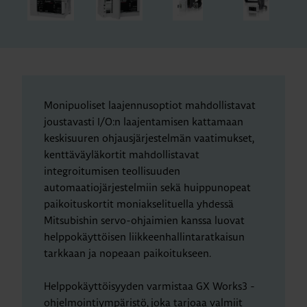
Monipuoliset laajennusoptiot mahdollistavat
joustavasti I/O:n laajentamisen kattamaan
keskisuuren ohjausjärjestelmän vaatimukset,
kenttäväyläkortit mahdollistavat
integroitumisen teollisuuden
automaatiojärjestelmiin sekä huippunopeat
paikoituskortit moniakselituella yhdessä
Mitsubishin servo-ohjaimien kanssa luovat
helppokäyttöisen liikkeenhallintaratkaisun
tarkkaan ja nopeaan paikoitukseen.
Helppokäyttöisyyden varmistaa GX Works3 -
ohjelmointiympäristö, joka tarjoaa valmiit