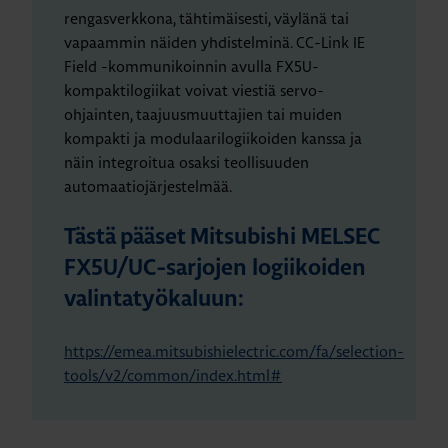
rengasverkkona, tähtimäisesti, väylänä tai
vapaammin näiden yhdistelminä. CC-Link IE
Field -kommunikoinnin avulla FX5U-
kompaktilogiikat voivat viestiä servo-
ohjainten, taajuusmuuttajien tai muiden
kompakti ja modulaarilogiikoiden kanssa ja
näin integroitua osaksi teollisuuden
automaatiojärjestelmää.
Tästä pääset Mitsubishi MELSEC
FX5U/UC-sarjojen logiikoiden
valintatyökaluun:
https://emea.mitsubishielectric.com/fa/selection-
tools/v2/common/index.html#