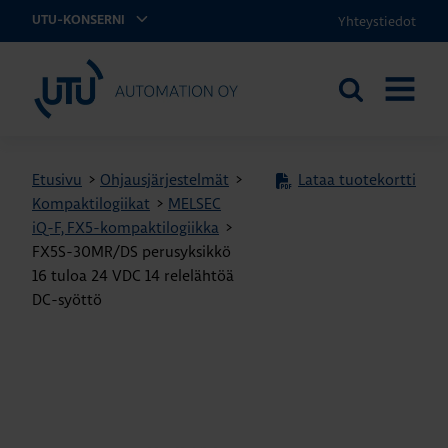
Yhteystiedot
UTU-KONSERNI
UTU Automation
Etsi
AVAA
sivustolta
VALIKK
Etusivu
>
Ohjausjärjestelmät
>
Lataa tuotekortti
Kompaktilogiikat
>
MELSEC
iQ-F, FX5-kompaktilogiikka
>
FX5S-30MR/DS perusyksikkö
16 tuloa 24 VDC 14 relelähtöä
DC-syöttö