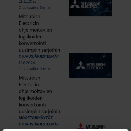
21.11.2025
Lukuaika: 5 min
Mitsubishi
Electricin
ohjelmoitavien
logiikoiden
konvertointi
uusimpiin sarjoihin
OHJAUSJÄRJESTELMÄT
12.6.2024
Lukuaika: 3 min
Mitsubishi
Electricin
ohjelmoitavien
logiikoiden
konvertointi
uusimpiin sarjoihin
MOOTTORIKÄYTÖT
OHJAUSJÄRJESTELMÄT
12.9.2023