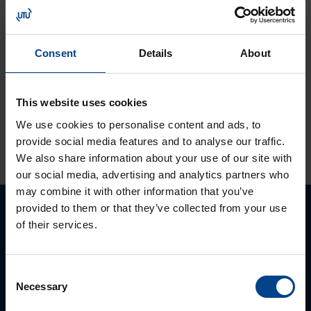
Lukuaika: 1 min
Tutustu ja ota
käyttöön:
Consent
Details
About
MyMitsubishi web-
portaali
This website uses cookies
We use cookies to personalise content and ads, to
KATSO LISÄÄ ARTIKKELEITA
provide social media features and to analyse our traffic.
We also share information about your use of our site with
our social media, advertising and analytics partners who
may combine it with other information that you’ve
provided to them or that they’ve collected from your use
Ota yhteyttä!
of their services.
Autamme mielellämme, jotta löydämme sinulle
Consent
parhaan ratkaisun. Otathan yhtettä puhelimitse,
Necessary
Selection
sähköpostitse tai verkkolomakkeen kautta.