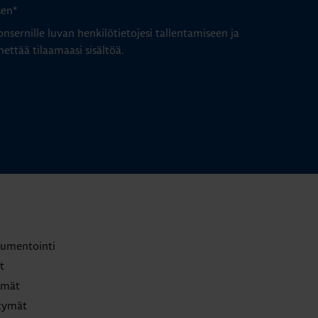
sen
*
nsernille luvan henkilötietojesi tallentamiseen ja
hettää tilaamaasi sisältöä.
trumentointi
t
lmät
ttymät