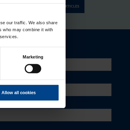
usimpiin sarjoihin
SHOW MORE ARTICLES
HJAUSJÄRJESTELMÄT
2.6.2024
|
Lukuaika: 3 min
se our traffic. We also share
ers who may combine it with
itsubishi Electricin
 services.
ohjelmoitavien
ogiikoiden konvertointi
usimpiin sarjoihin
Marketing
KATSO KAIKKI ARTIKKELIT
Allow all cookies