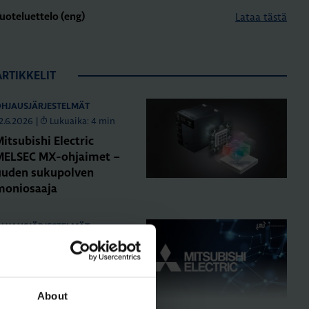
Lataa tästä
uoteluettelo (eng)
ARTIKKELIT
HJAUSJÄRJESTELMÄT
2.6.2026
|
Lukuaika: 4 min
itsubishi Electric
MELSEC MX-ohjaimet –
uuden sukupolven
moniosaaja
HJAUSJÄRJESTELMÄT
1.11.2025
|
Lukuaika: 5 min
itsubishi Electricin
ohjelmoitavien
ogiikoiden konvertointi
About