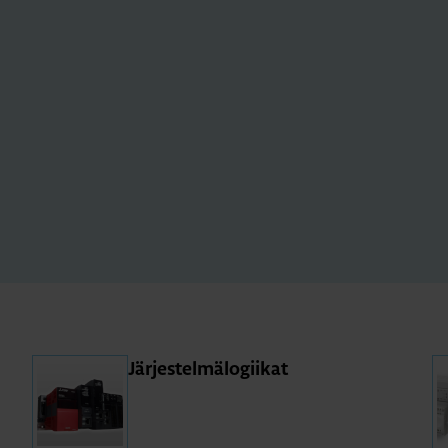
Jär­jes­tel­mä­lo­gii­kat