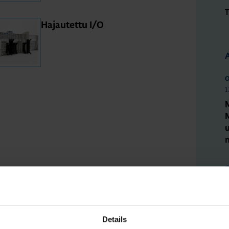
T
Ha­jau­tet­tu I/O
O
1
M
O
2
M
l
Details