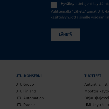
Hyväksyn tietojeni käyttämi
Valitsemalla "Lähetä" annat UTU-ko
käsittelyyn, jotta sinulle voidaan lä
UTU-KONSERNI
TUOTTEET
UTU Group
Anturit ja ins
UTU Finland
Moottorikäytö
UTU Automation
Ohjausjärjeste
UTU Estonia
HMI-käyttölii