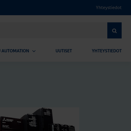
Yhteystiedot
HAE
U AUTOMATION
UUTISET
YHTEYSTIEDOT
Avaa
alavalikko