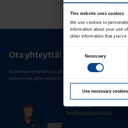
This website uses cookies
We use cookies to personalis
information about your use of
other information that you’ve
Consent
Ota yhteyttä!
Necessary
Selection
Autamme mielellämme, jotta löydämme sinulle parhaan ratk
puhelimitse, sähköpostitse tai verkkolomakkeen kautta.
Use necessary cookies
Tekninen tuki
0207 463 515
tuki@utuautomation.fi