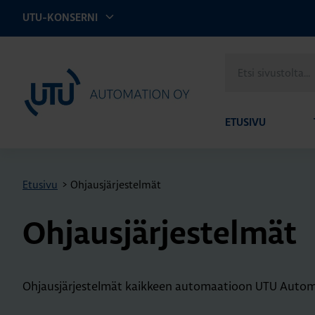
UTU-KONSERNI
Etsi
UTU Automation
sivustolta
ETUSIVU
Etusivu
>
Ohjausjärjestelmät
Oh­jaus­jär­jes­tel­mät
Ohjausjärjestelmät kaikkeen automaatioon UTU Automa