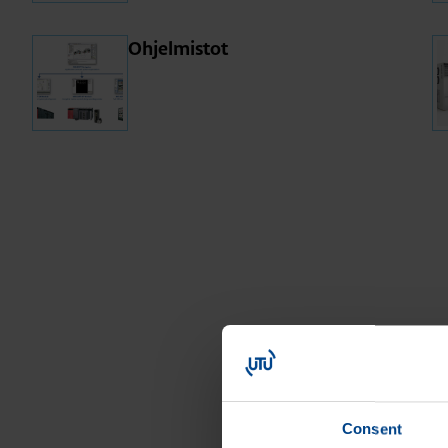
Oh­jel­mis­tot
Consent