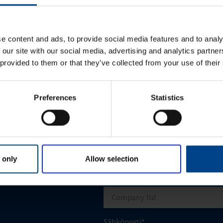
u
O
1
e content and ads, to provide social media features and to analy
 our site with our social media, advertising and analytics partn
M
 provided to them or that they’ve collected from your use of their
l
u
Etunimi
*
Preferences
Statistics
aisun. Otathan yhtettä
Sukunimi
*
 only
Allow selection
Yrityksen nimi
Sähköposti
*