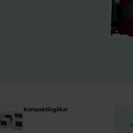
Kom­pak­ti­lo­gii­kat