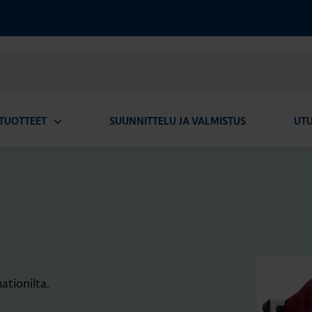
TUOTTEET
SUUNNITTELU JA VALMISTUS
UT
Avaa
alavalikko
tionilta.