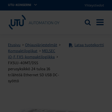
Yhteystiedot
UTU-KONSERNI
UTU Automation
Etsi
AVAA
sivustolta
VALIKK
Etusivu
>
Ohjausjärjestelmät
>
Lataa tuotekortti
Kompaktilogiikat
>
MELSEC
iQ-F, FX5-kompaktilogiikka
>
FX5UJ-40MT/DSS
perusyksikkö 24 tuloa 16
tr.lähtöä Ethernet SD USB DC-
syöttö