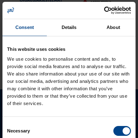
OHJAUSJÄRJESTELMÄT
12.9.2023
Lukuaika: 1 min
Tutustu ja ota
Consent
Details
About
käyttöön:
MyMitsubishi web-
portaali
This website uses cookies
We use cookies to personalise content and ads, to
provide social media features and to analyse our traffic.
KATSO LISÄÄ ARTIKKELEITA
We also share information about your use of our site with
our social media, advertising and analytics partners who
may combine it with other information that you’ve
provided to them or that they’ve collected from your use
of their services.
Ota yhteyttä!
Autamme mielellämme, jotta löydämme sinulle
Consent
parhaan ratkaisun. Otathan yhtettä puhelimitse,
Necessary
Selection
sähköpostitse tai verkkolomakkeen kautta.