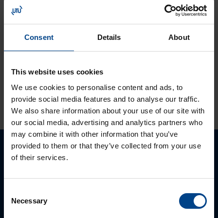
Lukuaika: 1 min
Tutustu ja ota
käyttöön:
Consent
Details
About
MyMitsubishi web-
portaali
This website uses cookies
We use cookies to personalise content and ads, to
KATSO LISÄÄ ARTIKKELEITA
provide social media features and to analyse our traffic.
We also share information about your use of our site with
our social media, advertising and analytics partners who
may combine it with other information that you’ve
provided to them or that they’ve collected from your use
Ota yhteyttä!
of their services.
Autamme mielellämme, jotta löydämme sinulle
Consent
parhaan ratkaisun. Otathan yhtettä puhelimitse,
Necessary
Selection
sähköpostitse tai verkkolomakkeen kautta.