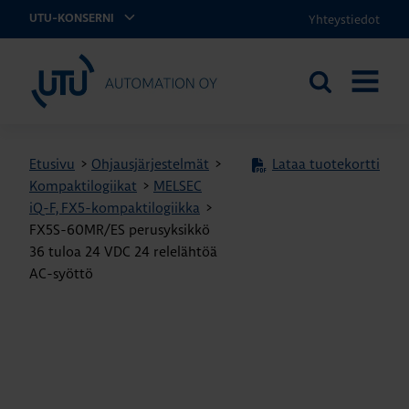
Yhteystiedot
UTU-KONSERNI
UTU Automation
Etsi
AVAA
sivustolta
VALIKK
Etusivu
>
Ohjausjärjestelmät
>
Lataa tuotekortti
Kompaktilogiikat
>
MELSEC
iQ-F, FX5-kompaktilogiikka
>
FX5S-60MR/ES perusyksikkö
36 tuloa 24 VDC 24 relelähtöä
AC-syöttö