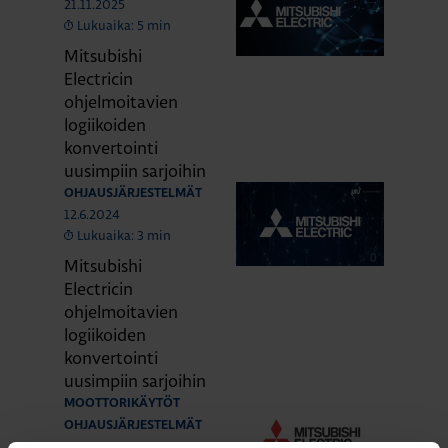
21.11.2025
Lukuaika: 5 min
Mitsubishi
Electricin
ohjelmoitavien
logiikoiden
konvertointi
uusimpiin sarjoihin
OHJAUSJÄRJESTELMÄT
12.6.2024
Lukuaika: 3 min
Mitsubishi
Electricin
ohjelmoitavien
logiikoiden
konvertointi
uusimpiin sarjoihin
MOOTTORIKÄYTÖT
OHJAUSJÄRJESTELMÄT
12.9.2023